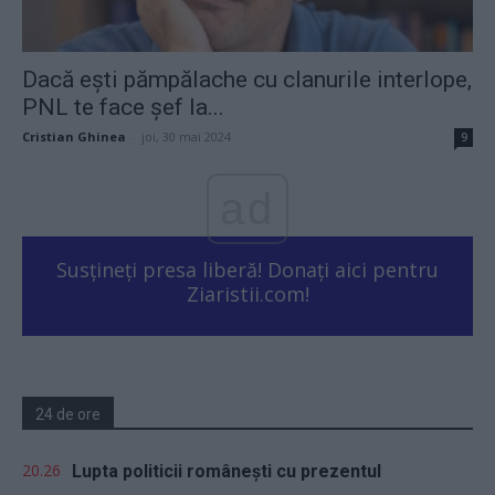
Dacă eşti pămpălache cu clanurile interlope,
PNL te face şef la...
Cristian Ghinea
-
joi, 30 mai 2024
9
ad
Susțineți presa liberă! Donați aici pentru
Ziaristii.com!
24 de ore
20.26
Lupta politicii românești cu prezentul