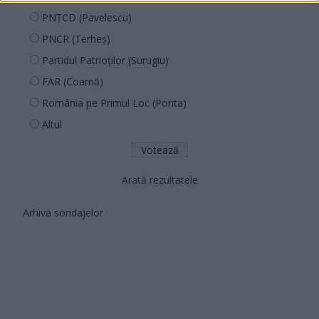
PNȚCD (Pavelescu)
PNCR (Terheș)
Partidul Patrioților (Surugiu)
FAR (Coarnă)
România pe Primul Loc (Ponta)
Altul
Arată rezultatele
Arhiva sondajelor