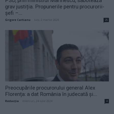
PSD, prin ministrul Marinescu, sabotează
grav justiția. Propunerile pentru procurorii-
șefi –...
Grigore Cartianu
-
luni, 2 martie 2026
25
Preocupările procurorului general Alex
Florența: a dat România în judecată și...
Redacţia
-
miercuri, 24 iulie 2024
4