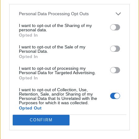
third parties.
PNL
Personal Data Processing Opt Outs
PSD
AUR
I want to opt-out of the Sharing of my
personal data.
UDMR
Opted In
PMP (Tomac)
I want to opt-out of the Sale of my
Personal Data.
Forța Dreptei (L. Orban)
Opted In
PNȚMM
I want to opt-out of processing my
REPER
Personal Data for Targeted Advertising.
Opted In
SENS
I want to opt-out of Collection, Use,
SOS (Șoșoacă)
Retention, Sale, and/or Sharing of my
Personal Data that Is Unrelated with the
POT (Gavrilă)
Purposes for which it was collected.
Opted Out
PACE (Peia)
Acțiunea Conservatoare (Târziu)
CONFIRM
PDF (Lazarus)
PUSL (D. Voiculescu)