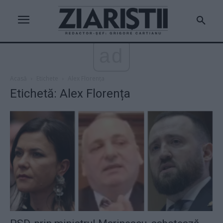
ad
Acasă
Etichete
Alex Florența
Etichetă: Alex Florența