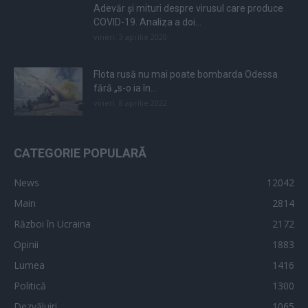
Adevăr și mituri despre virusul care produce
COVID-19. Analiza a doi...
vineri, 3 aprilie 2020
Flota rusă nu mai poate bombarda Odessa
fără „s-o ia în...
vineri, 8 aprilie 2022
CATEGORIE POPULARĂ
News
12042
Main
2814
Război în Ucraina
2172
Opinii
1883
Lumea
1416
Politică
1300
Dezvăluiri
1065