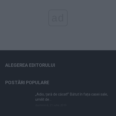
ad
ALEGEREA EDITORULUI
POSTĂRI POPULARE
„Adio, țară de căcat!” Bătut în fața casei sale,
umilit de...
duminică, 21 iulie 2019