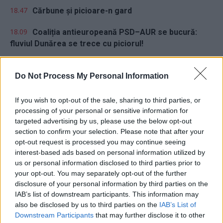
18.47
Cărbune și picioare-n gard
18.09
Coaliția antieuropeană PSD–AUR se bucură:
fluviul Dunărea se trece cu piciorul!
17.32
Vă veți blestema zilele, pesedeilor!
Do Not Process My Personal Information
08.38
Escrocul Chirieac
If you wish to opt-out of the sale, sharing to third parties, or
processing of your personal or sensitive information for
targeted advertising by us, please use the below opt-out
section to confirm your selection. Please note that after your
opt-out request is processed you may continue seeing
interest-based ads based on personal information utilized by
us or personal information disclosed to third parties prior to
Sondaj
your opt-out. You may separately opt-out of the further
disclosure of your personal information by third parties on the
Ce partid ați vota dacă alegerile parlamentare ar avea
IAB’s list of downstream participants. This information may
loc duminica viitoare?
also be disclosed by us to third parties on the
IAB’s List of
Downstream Participants
that may further disclose it to other
USR