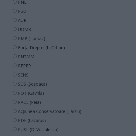
PNL
PSD
AUR
UDMR
PMP (Tomac)
Forța Dreptei (L. Orban)
PNȚMM
REPER
SENS
SOS (Șoșoacă)
POT (Gavrilă)
PACE (Peia)
Acțiunea Conservatoare (Târziu)
PDF (Lazarus)
PUSL (D. Voiculescu)