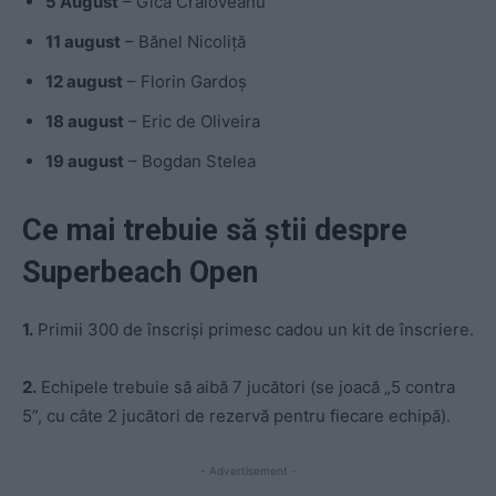
5 August
– Gică Craioveanu
11 august
– Bănel Nicoliță
12 august
– Florin Gardoș
18 august
– Eric de Oliveira
19 august
– Bogdan Stelea
Ce mai trebuie să știi despre
Superbeach Open
1.
Primii 300 de înscriși primesc cadou un kit de înscriere.
2.
Echipele trebuie să aibă 7 jucători (se joacă „5 contra
5”, cu câte 2 jucători de rezervă pentru fiecare echipă).
- Advertisement -