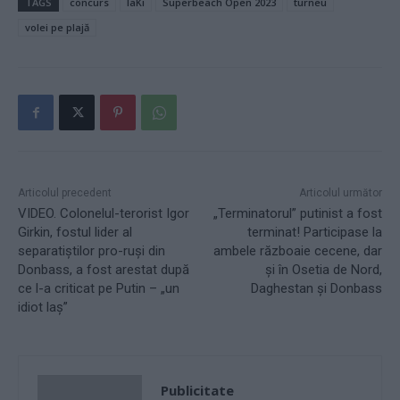
TAGS
concurs
IaKi
Superbeach Open 2023
turneu
volei pe plajă
Articolul precedent
Articolul următor
VIDEO. Colonelul-terorist Igor
„Terminatorul” putinist a fost
Girkin, fostul lider al
terminat! Participase la
separatiștilor pro-ruși din
ambele războaie cecene, dar
Donbass, a fost arestat după
și în Osetia de Nord,
ce l-a criticat pe Putin – „un
Daghestan și Donbass
idiot laș”
Publicitate