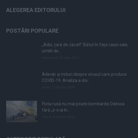
ALEGEREA EDITORULUI
POSTĂRI POPULARE
„Adio, țară de căcat!” Bătut în fața casei sale,
umilit de...
duminică, 21 iulie 2019
Adevăr și mituri despre virusul care produce
COVID-19. Analiza a doi...
vineri, 3 aprilie 2020
Flota rusă nu mai poate bombarda Odessa
fără „s-o ia în...
vineri, 8 aprilie 2022