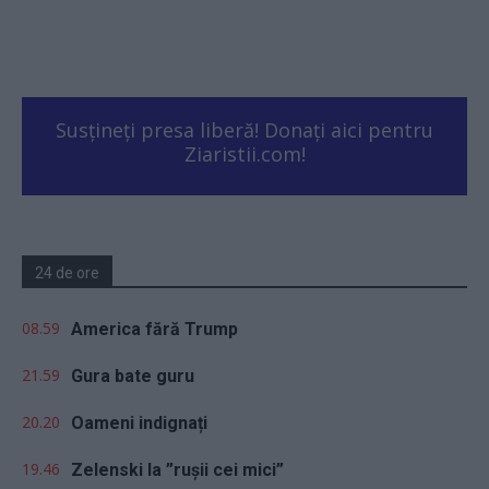
Susțineți presa liberă! Donați aici pentru
Ziaristii.com!
24 de ore
08.59
America fără Trump
21.59
Gura bate guru
20.20
Oameni indignați
19.46
Zelenski la ”rușii cei mici”