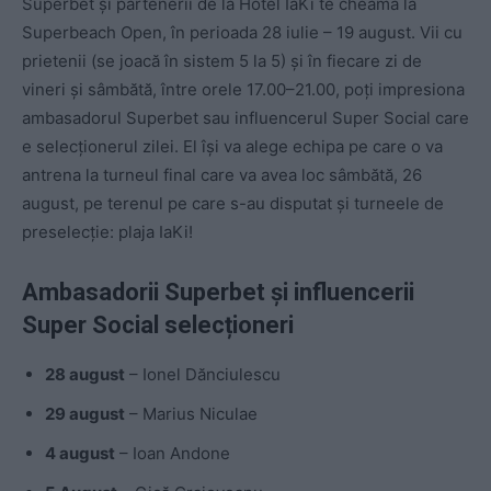
Superbet și partenerii de la Hotel IaKi te cheamă la
Superbeach Open, în perioada 28 iulie – 19 august. Vii cu
prietenii (se joacă în sistem 5 la 5) și în fiecare zi de
vineri și sâmbătă, între orele 17.00–21.00, poți impresiona
ambasadorul Superbet sau influencerul Super Social care
e selecționerul zilei. El își va alege echipa pe care o va
antrena la turneul final care va avea loc sâmbătă, 26
august, pe terenul pe care s-au disputat și turneele de
preselecție: plaja IaKi!
Ambasadorii Superbet și influencerii
Super Social selecționeri
28 august
– Ionel Dănciulescu
29 august
– Marius Niculae
4 august
– Ioan Andone