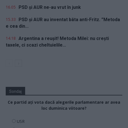
16.05
PSD și AUR ne-au vrut în junk
15.33
PSD și AUR au inventat bâta anti-Fritz. ”Metoda
e cea din...
14.18
Argentina a reușit! Metoda Milei: nu crești
taxele, ci scazi cheltuielile...
Sondaj
Ce partid ați vota dacă alegerile parlamentare ar avea
loc duminica viitoare?
USR