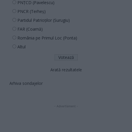
PNȚCD (Pavelescu)
PNCR (Terheș)
Partidul Patrioților (Surugiu)
FAR (Coarnă)
România pe Primul Loc (Ponta)
Altul
Arată rezultatele
Arhiva sondajelor
- Advertisment -