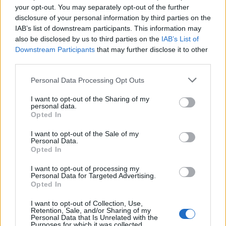
Superbet la start de Superligă?
your opt-out. You may separately opt-out of the further
disclosure of your personal information by third parties on the
Pariuri sportive
IAB’s list of downstream participants. This information may
also be disclosed by us to third parties on the
IAB’s List of
Downstream Participants
that may further disclose it to other
LĂSAȚI UN MESAJ
third parties.
Personal Data Processing Opt Outs
I want to opt-out of the Sharing of my
personal data.
Opted In
I want to opt-out of the Sale of my
Personal Data.
Opted In
Comentariu:
Nu
I want to opt-out of processing my
Personal Data for Targeted Advertising.
Opted In
Ema
I want to opt-out of Collection, Use,
Retention, Sale, and/or Sharing of my
Personal Data that Is Unrelated with the
Web
Purposes for which it was collected.