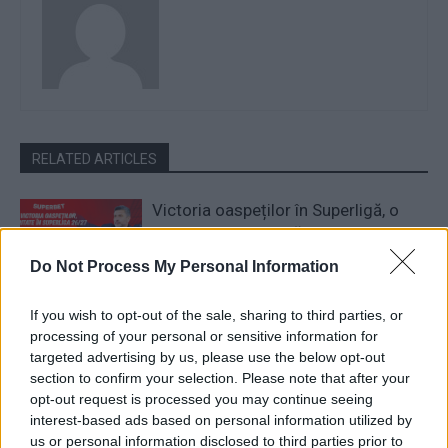
RELATED ARTICLES
Victoria oaspeților în Superligă, o
raritate. Se schimbă tradiția în
etapa a 3-a?
Do Not Process My Personal Information
Pariuri sportive
Săptămâna europeană decisivă:
If you wish to opt-out of the sale, sharing to third parties, or
cum arată șansele echipelor din
processing of your personal or sensitive information for
targeted advertising by us, please use the below opt-out
Superligă?
section to confirm your selection. Please note that after your
Pariuri sportive
opt-out request is processed you may continue seeing
Univ. Craiova și FCSB, favorite la
interest-based ads based on personal information utilized by
titlu. Cum arată Cotele Antepost
us or personal information disclosed to third parties prior to