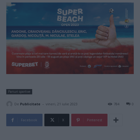
Pariuri sportive
-
De
Publicitate
vineri, 21 iulie 2023
784
0
Facebook
X
Pinterest