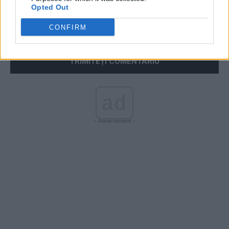
Opted Out
Salvați numele meu, adresa de e-mail și site-ul web în
CONFIRM
acest browser pentru data viitoare i comentariu.
ad
- Advertisment -