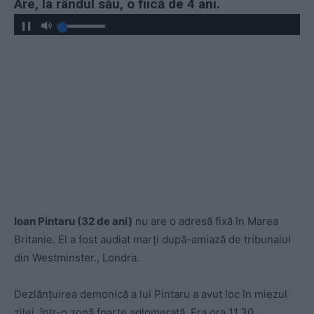
Are, la rândul său, o fiică de 4 ani.
Ioan Pintaru (32 de ani)
nu are o adresă fixă în Marea
Britanie. El a fost audiat marţi după-amiază de tribunalul
din Westminster., Londra.
Dezlănțuirea demonică a lui Pintaru a avut loc în miezul
zilei, într-o zonă foarte aglomerată. Era ora 11.30