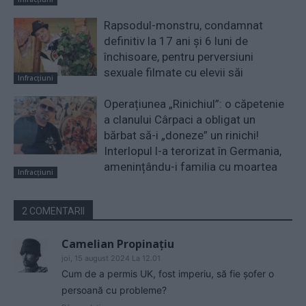
Rapsodul-monstru, condamnat
definitiv la 17 ani și 6 luni de
închisoare, pentru perversiuni
sexuale filmate cu elevii săi
Infracțiuni
Operațiunea „Rinichiul”: o căpetenie
a clanului Cârpaci a obligat un
bărbat să-i „doneze” un rinichi!
Interlopul l-a terorizat în Germania,
amenințându-i familia cu moartea
Infracțiuni
2 COMENTARII
Camelian Propinațiu
joi, 15 august 2024 La 12.01
Cum de a permis UK, fost imperiu, să fie șofer o
persoană cu probleme?