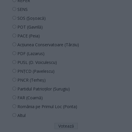
REPER
SENS
SOS (Șoșoacă)
POT (Gavrilă)
PACE (Peia)
Acțiunea Conservatoare (Târziu)
PDF (Lazarus)
PUSL (D. Voiculescu)
PNȚCD (Pavelescu)
PNCR (Terheș)
Partidul Patrioților (Surugiu)
FAR (Coarnă)
România pe Primul Loc (Ponta)
Altul