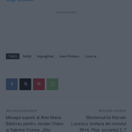
- Advertisement -
TAGS
fetiță
înjunghiat
Ioan Pintaru
Loncra
Articolul precedent
Articolul următor
Mesajul superb al Anei Maria
Blestemul lui Răzvan
Bărbosu pentru Jordan Chiles
Lucescu: lovitura din minutul
și Sabrina Voinea. „Știu
90+6. Plus: șocantul 2-7