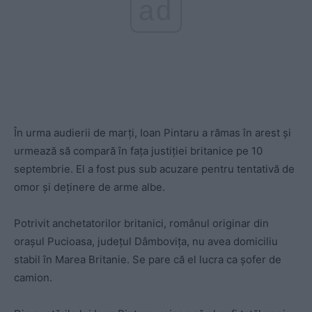
ad
În urma audierii de marţi, Ioan Pintaru a rămas în arest şi
urmează să compară în faţa justiţiei britanice pe 10
septembrie. El a fost pus sub acuzare pentru tentativă de
omor și deținere de arme albe.
Potrivit anchetatorilor britanici, românul originar din
orașul Pucioasa, județul Dâmbovița, nu avea domiciliu
stabil în Marea Britanie. Se pare că el lucra ca șofer de
camion.