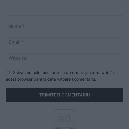
Comentariu:
Nu
Ema
Web
Salvați numele meu, adresa de e-mail și site-ul web în
acest browser pentru data viitoare i comentariu.
ad
- Advertisment -