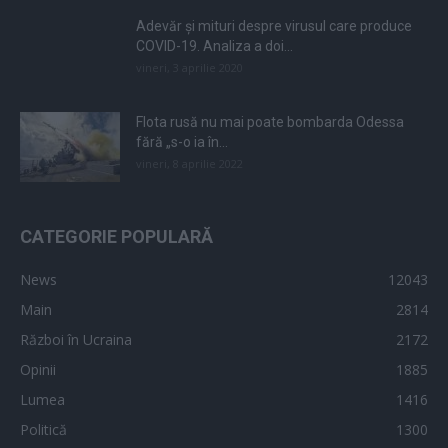
Adevăr și mituri despre virusul care produce
COVID-19. Analiza a doi...
vineri, 3 aprilie 2020
Flota rusă nu mai poate bombarda Odessa
fără „s-o ia în...
vineri, 8 aprilie 2022
CATEGORIE POPULARĂ
News
12043
Main
2814
Război în Ucraina
2172
Opinii
1885
Lumea
1416
Politică
1300