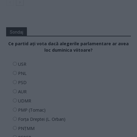
Sondaj
Ce partid ați vota dacă alegerile parlamentare ar avea
loc duminica viitoare?
USR
PNL
PSD
AUR
UDMR
PMP (Tomac)
Forța Dreptei (L. Orban)
PNȚMM