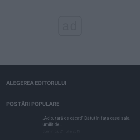
ad
ALEGEREA EDITORULUI
POSTĂRI POPULARE
„Adio, țară de căcat!” Bătut în fața casei sale,
umilit de...
duminică, 21 iulie 2019