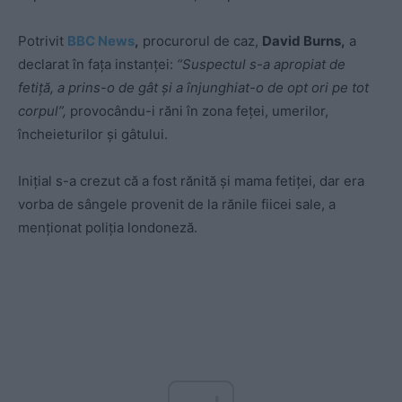
Potrivit
BBC News
,
procurorul de caz,
David Burns,
a
declarat în fața instanței:
“Suspectul s-a apropiat de
fetiţă, a prins-o de gât şi a înjunghiat-o de opt ori pe tot
corpul”,
provocându-i răni în zona feţei, umerilor,
încheieturilor şi gâtului.
Iniţial s-a crezut că a fost rănită şi mama fetiţei, dar era
vorba de sângele provenit de la rănile fiicei sale, a
menţionat poliţia londoneză.