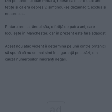
Din postările lui Ioan Pintaru, reiese că el ar fi tatăl unei
fetițe și că era depresiv, simțindu-se dezamăgit, exclus și
neapreciat.
Pintaru are, la rândul său, o fetiță de patru ani, care
locuiește în Manchester, dar în prezent este fără adăpost.
Acest nou atac violent îi determină pe unii dintre britanici
să spună că nu se mai simt în siguranță pe străzi, din
cauza numeroșilor imigranți ilegali.
ad