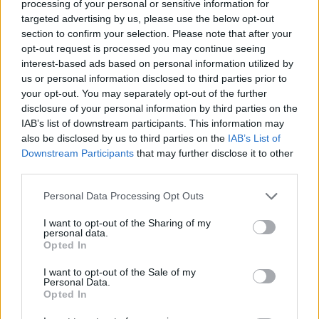
processing of your personal or sensitive information for
targeted advertising by us, please use the below opt-out
*
VIDEO. „Socialiștii de caviar“: Grindeanu,
section to confirm your selection. Please note that after your
opt-out request is processed you may continue seeing
filmat când își ascundea ceasul scump în
interest-based ads based on personal information utilized by
buzunar, înainte de filmare. „Îl am de mult, are
us or personal information disclosed to third parties prior to
your opt-out. You may separately opt-out of the further
încuietoarea stricată!“
disclosure of your personal information by third parties on the
IAB’s list of downstream participants. This information may
*
„Noul Caritas“, în centrul Capitalei: sute de
also be disclosed by us to third parties on the
IAB’s List of
fraieri stau la coadă pentru a se înscrie la
Downstream Participants
that may further disclose it to other
third parties.
„apartamentele de 35.000 de euro fără
dobândă“ promise de George Simion și AUR
Personal Data Processing Opt Outs
I want to opt-out of the Sharing of my
*
Sistemul petrece la ziua lui Tucă: Geoană,
personal data.
Opted In
Ciolacu, Ponta, Dungaciu… Conspiraționiști,
I want to opt-out of the Sale of my
rusofili și prieteni ai Chinei
Personal Data.
Opted In
*
VIDEO. Ofensiva-surpriză a ucrainenilor în