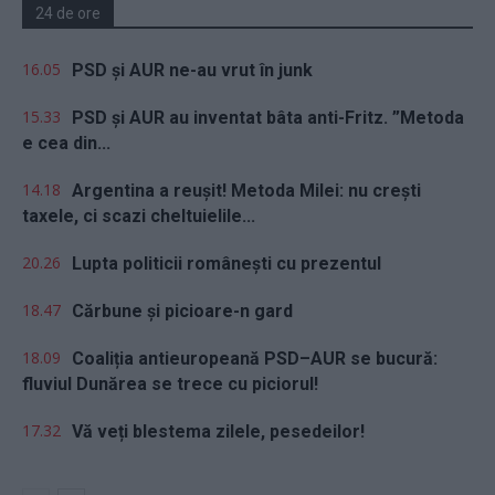
24 de ore
16.05
PSD și AUR ne-au vrut în junk
15.33
PSD și AUR au inventat bâta anti-Fritz. ”Metoda
e cea din...
14.18
Argentina a reușit! Metoda Milei: nu crești
taxele, ci scazi cheltuielile...
20.26
Lupta politicii românești cu prezentul
18.47
Cărbune și picioare-n gard
18.09
Coaliția antieuropeană PSD–AUR se bucură:
fluviul Dunărea se trece cu piciorul!
17.32
Vă veți blestema zilele, pesedeilor!