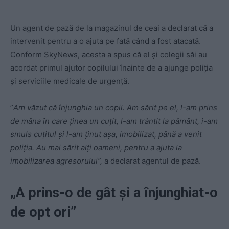
Un agent de pază de la magazinul de ceai a declarat că a
intervenit pentru a o ajuta pe fată când a fost atacată.
Conform SkyNews, acesta a spus că el şi colegii săi au
acordat primul ajutor copilului înainte de a ajunge poliția
și serviciile medicale de urgență.
”
Am văzut că înjunghia un copil. Am sărit pe el, l-am prins
de mâna în care ținea un cuțit, l-am trântit la pământ, i-am
smuls cuțitul și l-am ținut așa, imobilizat, până a venit
poliția. Au mai sărit alți oameni, pentru a ajuta la
imobilizarea agresorului”,
a declarat agentul de pază.
„A prins-o de gât şi a înjunghiat-o
de opt ori”