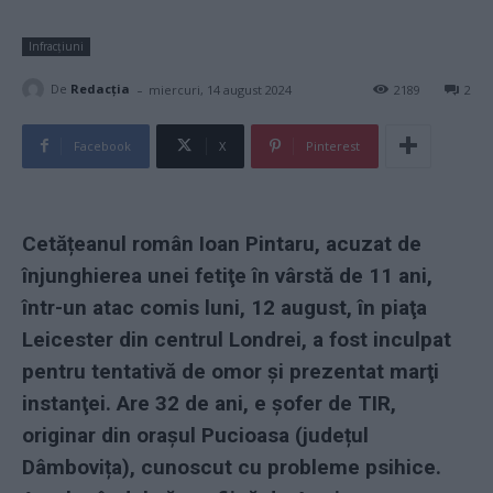
Infracțiuni
-
De
Redacţia
miercuri, 14 august 2024
2189
2
Facebook
X
Pinterest
Cetățeanul român Ioan Pintaru, acuzat de
înjunghierea unei fetiţe în vârstă de 11 ani,
într-un atac comis luni, 12 august, în piaţa
Leicester din centrul Londrei, a fost inculpat
pentru tentativă de omor şi prezentat marţi
instanţei. Are 32 de ani, e șofer de TIR,
originar din orașul Pucioasa (județul
Dâmbovița), cunoscut cu probleme psihice.