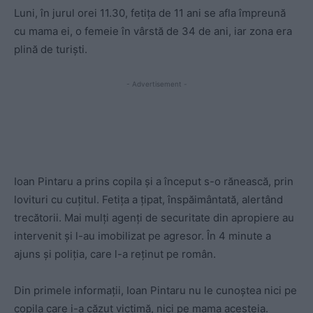
Luni, în jurul orei 11.30, fetița de 11 ani se afla împreună
cu mama ei, o femeie în vârstă de 34 de ani, iar zona era
plină de turiști.
- Advertisement -
Ioan Pintaru a prins copila și a început s-o rănească, prin
lovituri cu cuțitul. Fetița a țipat, înspăimântată, alertând
trecătorii. Mai mulți agenți de securitate din apropiere au
intervenit și l-au imobilizat pe agresor. În 4 minute a
ajuns și poliția, care l-a reținut pe român.
Din primele informații, Ioan Pintaru nu le cunoștea nici pe
copila care i-a căzut victimă, nici pe mama acesteia.