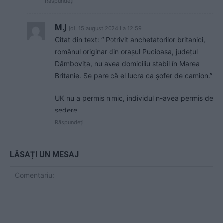
Răspundeți
M.J
joi, 15 august 2024 La 12.59
Citat din text: “ Potrivit anchetatorilor britanici,
românul originar din orașul Pucioasa, județul
Dâmbovița, nu avea domiciliu stabil în Marea
Britanie. Se pare că el lucra ca șofer de camion.”
UK nu a permis nimic, individul n-avea permis de
sedere.
Răspundeți
LĂSAȚI UN MESAJ