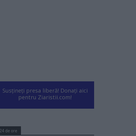
Susțineți presa liberă! Donați aici
pentru Ziaristii.com!
24 de ore