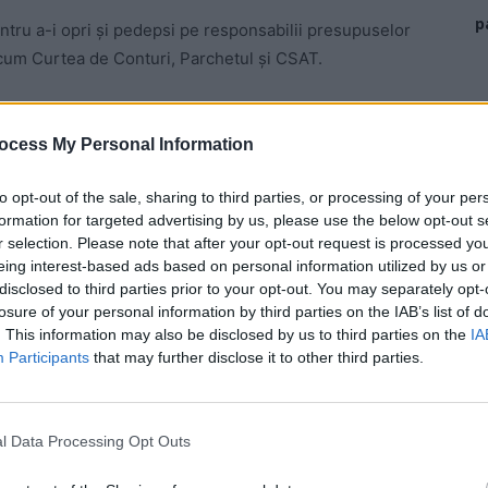
p
tru a-i opri și pedepsi pe responsabilii presupuselor
recum Curtea de Conturi, Parchetul și CSAT.
n 2018 vor apărea după 25 ianuarie 2019, când
 și finală a execuției bugetare.
ocess My Personal Information
to opt-out of the sale, sharing to third parties, or processing of your per
formation for targeted advertising by us, please use the below opt-out s
r selection. Please note that after your opt-out request is processed y
eing interest-based ads based on personal information utilized by us or
disclosed to third parties prior to your opt-out. You may separately opt-
 Advertisement -
losure of your personal information by third parties on the IAB’s list of
. This information may also be disclosed by us to third parties on the
IA
Participants
that may further disclose it to other third parties.
l Data Processing Opt Outs
sluite.
#
fakenews