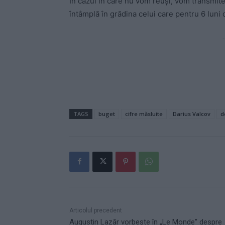
În cazul în care nu vom reuși, vom transmit
întâmplă în grădina celui care pentru 6 luni
-
TAGS
buget
cifre măsluite
Darius Valcov
d
Articolul precedent
Augustin Lazăr vorbește în „Le Monde” despre