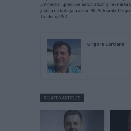
„intimidări”, „presiune autocratică” și revenirea l
justiția cu botniță a anilor ’90. Autocrații: Dragn
Toader și PSD
Grigore Cartianu
RELATED ARTICLES