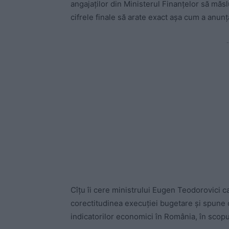
angajaților din Ministerul Finanțelor să măsl
cifrele finale să arate exact așa cum a anunț
-
Cîțu îi cere ministrului Eugen Teodorovici ca
corectitudinea execuției bugetare și spun
indicatorilor economici în România, în scopul