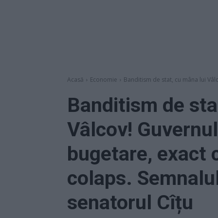
Acasă
Economie
Banditism de stat, cu mâna lui Vâlc
Banditism de sta
Vâlcov! Guvernul
bugetare, exact 
colaps. Semnalul
senatorul Cîțu