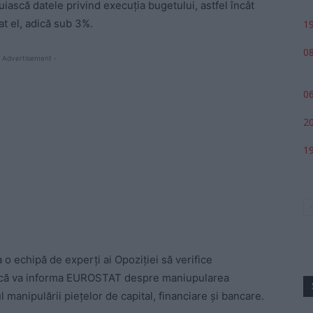
uiască datele privind execuția bugetului, astfel încât
at el, adică sub 3%.
19
08
 Advertisement -
06
20
19
 o echipă de experți ai Opoziției să verifice
e că va informa EUROSTAT despre maniupularea
 manipulării piețelor de capital, financiare și bancare.