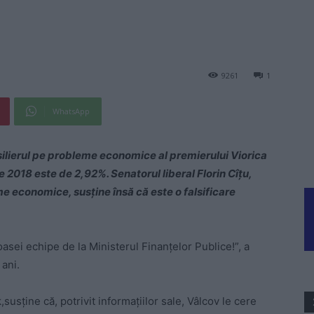
9261
1
WhatsApp
silierul pe probleme economice al premierului Viorica
pe 2018 este de 2,92%. Senatorul liberal Florin Cîțu,
e economice, susține însă că este o falsificare
oasei echipe de la Ministerul Finanțelor Publice!”, a
 ani.
susține că, potrivit informațiilor sale, Vâlcov le cere