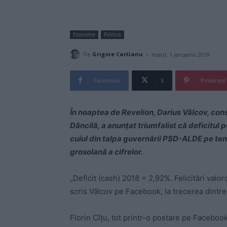
Economie
Politică
-
De
Grigore Cartianu
marți, 1 ianuarie 2019
Facebook
X
Pinterest
În noaptea de Revelion, Darius Vâlcov, con
Dăncilă, a anunțat triumfalist că deficitul 
cuiul din talpa guvernării PSD-ALDE pe tem
grosolană a cifrelor.
„Deficit (cash) 2018 = 2,92%. Felicitări valor
scris Vâlcov pe Facebook, la trecerea dintre
Florin Cîțu, tot printr-o postare pe Facebook,