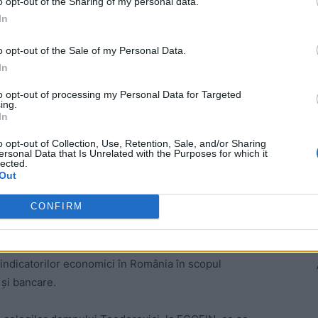
o opt-out of the Sharing of my personal data.
în 2018 apar după 25 ianuarie 2019. Doar atunci MFP
In
ugetare.
o opt-out of the Sale of my Personal Data.
a spus că aceste cifre nu sunt reale.
In
to opt-out of processing my Personal Data for Targeted
lcov le cere angajaților de la Finanțe să măsluiască
ing.
In
ate exact așa cum a anunțat el. Adică sub 3%.
o opt-out of Collection, Use, Retention, Sale, and/or Sharing
ersonal Data that Is Unrelated with the Purposes for which it
bili este nevoie de trei lucruri:
lected.
Out
ea de Conturi, Procuratura, CSAT…)
CONFIRM
 o echipă de experți ai Opoziției să verifice
m pregătiți.
ndicatorilor economici în România în scopul
 și bancare.