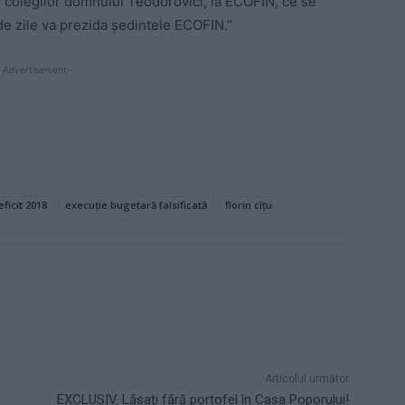
e colegilor domnului Teodorovici, la ECOFIN, ce se
 de zile va prezida ședintele ECOFIN.”
 Advertisement -
eficit 2018
execuție bugetară falsificată
florin cîțu
Articolul următor
EXCLUSIV. Lăsaţi fără portofel în Casa Poporului!