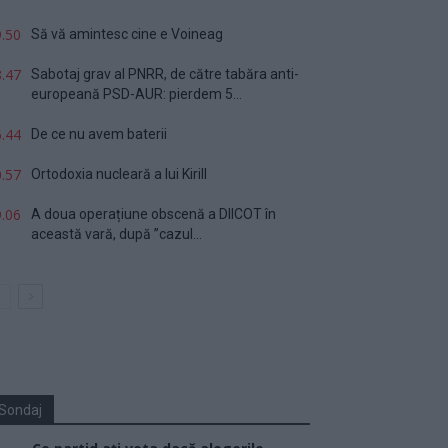
.50
Să vă amintesc cine e Voineag
.47
Sabotaj grav al PNRR, de către tabăra anti-
europeană PSD-AUR: pierdem 5...
.44
De ce nu avem baterii
.57
Ortodoxia nucleară a lui Kirill
.06
A doua operațiune obscenă a DIICOT în
această vară, după ”cazul...
Sondaj