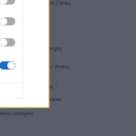
Acțiunea Conservatoare (Târziu)
PDF (Lazarus)
PUSL (D. Voiculescu)
PNȚCD (Pavelescu)
PNCR (Terheș)
Partidul Patrioților (Surugiu)
FAR (Coarnă)
România pe Primul Loc (Ponta)
Altul
Arată rezultatele
Arhiva sondajelor