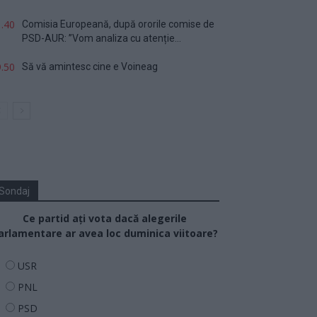
.40
Comisia Europeană, după ororile comise de
PSD-AUR: ”Vom analiza cu atenție...
.50
Să vă amintesc cine e Voineag
Sondaj
Ce partid ați vota dacă alegerile
arlamentare ar avea loc duminica viitoare?
USR
PNL
PSD