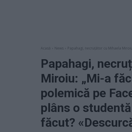
Acasă
News
Papahagi, necruțător cu Mihaela Miroiu
Papahagi, necruț
Miroiu: „Mi-a fă
polemică pe Face
plâns o studentă 
făcut? «Descurcă-