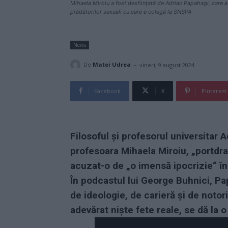
Mihaela Miroiu a fost desființată de Adrian Papahagi, care a 
prădătorilor sexuali cu care e colegă la SNSPA
News
-
De
Matei Udrea
vineri, 9 august 2024
Facebook
X
Pinterest
Filosoful și profesorul universitar 
profesoara Mihaela Miroiu, „portdr
acuzat-o de „o imensă ipocrizie“ în
În podcastul lui George Buhnici, Pa
de ideologie, de carieră și de notor
adevărat niște fete reale, se dă la o