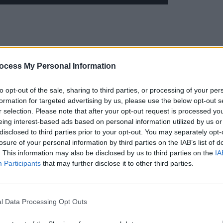
ocess My Personal Information
to opt-out of the sale, sharing to third parties, or processing of your per
formation for targeted advertising by us, please use the below opt-out s
r selection. Please note that after your opt-out request is processed y
eing interest-based ads based on personal information utilized by us or
disclosed to third parties prior to your opt-out. You may separately opt-
losure of your personal information by third parties on the IAB’s list of
. This information may also be disclosed by us to third parties on the
IA
Participants
that may further disclose it to other third parties.
odul relatat de o fostă studentă a Mihaelei Miroiu, care
l Data Processing Opt Outs
ând a venit să-i ceară ajutorul împotriva lui Marius
 de la SNSPA i-a spus că nu se bagă și să se ducă să-și