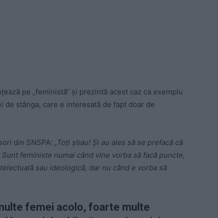
ințează pe „feministă“ și prezintă acest caz ca exemplu
i de stânga, care e interesată de fapt doar de
fesori din SNSPA:
„Toți știau! Și au ales să se prefacă că
ți! Sunt feministe numai când vine vorba să facă puncte,
intelectuală sau ideologică, dar nu când e vorba să
ulte femei acolo, foarte multe