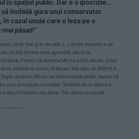
în spațiul public. Dar e o ipocrizie…
 să închidă gura unui conservator
 în cazul unuia care o leza pe o
 mai păsat!”
i, poate, chiar mai grav de atât. (…) Acele doamne n-au
aude că altă femeie este agresată, adică se
istrativă. Pentru că doamna Miroiu a fost decan, soțul
ea duce imediat la rector, la decan. Mai ales că SNSPA e
! Sigur, doamna Miroiu se victimizează astăzi, spune că
eu sunt principala vinovată».
Evident că nu dânsa e
 a făcut Pieleanu sau Bulai. Dar dânsa a tolerat!
 Advertisement -