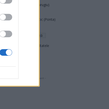
Partidul Patrioților (Surugiu)
FAR (Coarnă)
România pe Primul Loc (Ponta)
Altul
Arată rezultatele
Arhiva sondajelor
- Advertisment -