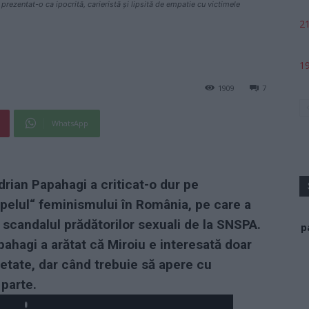
prezentat-o ca ipocrită, carieristă și lipsită de empatie cu victimele
21
19
1909
7
WhatsApp
Adrian Papahagi a criticat-o dur pe
apelul“ feminismului în România, pe care a
 scandalul prădătorilor sexuali de la SNSPA.
p
pahagi a arătat că Miroiu e interesată doar
ietate, dar când trebuie să apere cu
 parte.