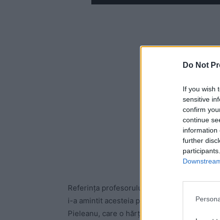
Do Not Pr
If you wish 
sensitive in
confirm you
continue se
information 
further disc
participants
Downstream 
Referința profesorului Papahagi este la epis
Persona
i-a amintit acesteia pe Facebook că, atunci c
Pieleanu, care o hărțuia sexual, profesoara