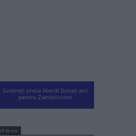
Susțineți presa liberă! Donați aici
pentru Ziaristii.com!
24 de ore