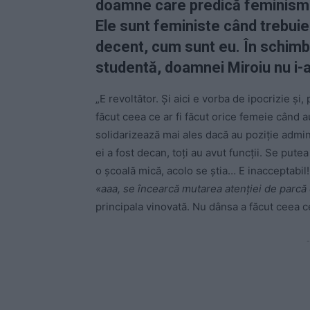
doamne care predică feminismul 
Ele sunt feministe când trebuie
decent, cum sunt eu. În schimb,
studentă, doamnei Miroiu nu i-a
„E revoltător. Și aici e vorba de ipocrizie ș
făcut ceea ce ar fi făcut orice femeie când 
solidarizează mai ales dacă au poziție admin
ei a fost decan, toți au avut funcții. Se put
o școală mică, acolo se știa… E inacceptabil
«aaa, se încearcă mutarea atenției de parcă 
principala vinovată. Nu dânsa a făcut ceea ce
-