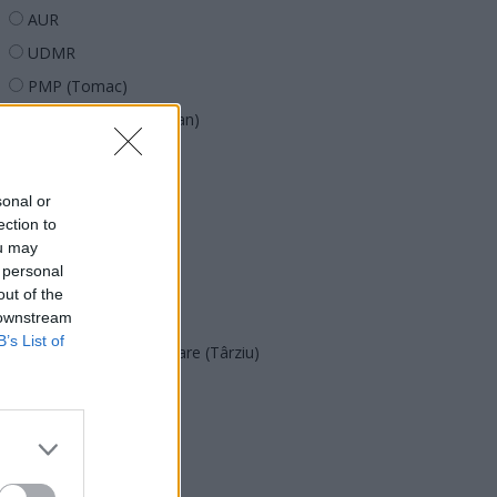
AUR
UDMR
PMP (Tomac)
Forța Dreptei (L. Orban)
PNȚMM
REPER
sonal or
SENS
ection to
ou may
SOS (Șoșoacă)
 personal
POT (Gavrilă)
out of the
 downstream
PACE (Peia)
B’s List of
Acțiunea Conservatoare (Târziu)
PDF (Lazarus)
PUSL (D. Voiculescu)
PNȚCD (Pavelescu)
PNCR (Terheș)