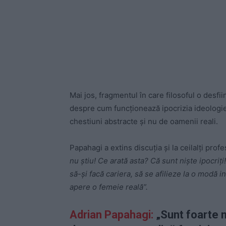
Mai jos, fragmentul în care filosoful o desfi
despre cum funcționează ipocrizia ideologie
chestiuni abstracte și nu de oamenii reali.
Papahagi a extins discuția și la ceilalți pro
nu știu! Ce arată asta? Că sunt niște ipocri
să-și facă cariera, să se afilieze la o modă 
apere o femeie reală”.
Adrian Papahagi:
„Sunt foarte m