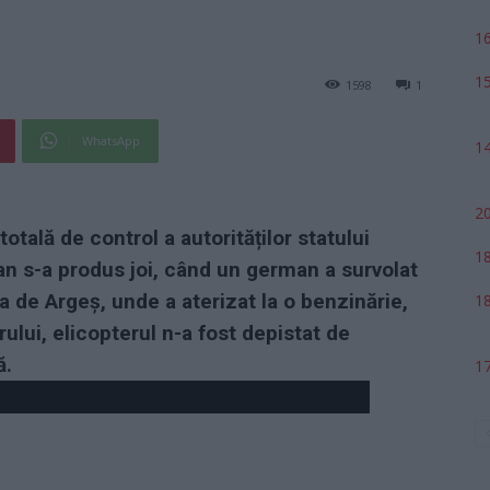
16
15
1598
1
WhatsApp
14
20
otală de control a autorităților statului
18
an s-a produs joi, când un german a survolat
 de Argeș, unde a aterizat la o benzinărie,
18
ului, elicopterul n-a fost depistat de
ă.
17