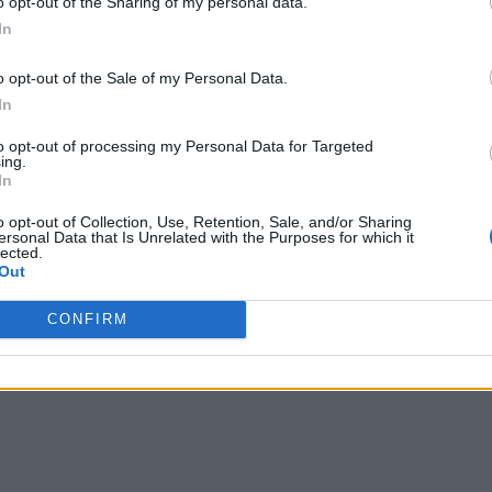
o opt-out of the Sharing of my personal data.
bsolută pentru Armata și statul român.
In
itățile au ajuns la un asemenea grad de politizare,
o opt-out of the Sale of my Personal Data.
lor, încât nu mai au nici capacități elementare de a-și
In
to opt-out of processing my Personal Data for Targeted
ing.
In
rvolat România și a ajuns la Curtea de Argeș e un
 înmatriculat în Statele Unite.
o opt-out of Collection, Use, Retention, Sale, and/or Sharing
ersonal Data that Is Unrelated with the Purposes for which it
lected.
 Advertisement -
Out
CONFIRM