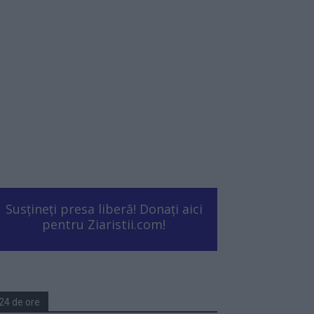
Susțineți presa liberă! Donați aici
pentru Ziaristii.com!
24 de ore