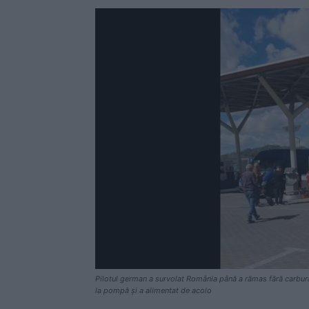
Pilotul german a survolat România până a rămas fără carburan
la pompă și a alimentat de acolo