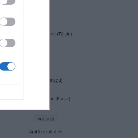
SOS (Șoșoacă)
POT (Gavrilă)
PACE (Peia)
Acțiunea Conservatoare (Târziu)
PDF (Lazarus)
PUSL (D. Voiculescu)
PNȚCD (Pavelescu)
PNCR (Terheș)
Partidul Patrioților (Surugiu)
FAR (Coarnă)
România pe Primul Loc (Ponta)
Altul
Arată rezultatele