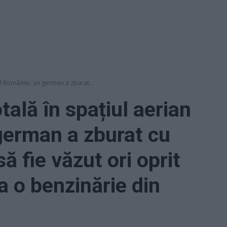
al României: un german a zburat...
tală în spațiul aerian
german a zburat cu
să fie văzut ori oprit
a o benzinărie din