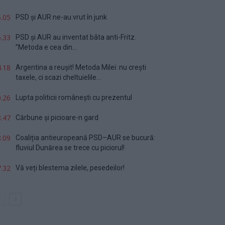
.05
PSD și AUR ne-au vrut în junk
.33
PSD și AUR au inventat bâta anti-Fritz.
”Metoda e cea din...
.18
Argentina a reușit! Metoda Milei: nu crești
taxele, ci scazi cheltuielile...
.26
Lupta politicii românești cu prezentul
.47
Cărbune și picioare-n gard
.09
Coaliția antieuropeană PSD–AUR se bucură:
fluviul Dunărea se trece cu piciorul!
.32
Vă veți blestema zilele, pesedeilor!