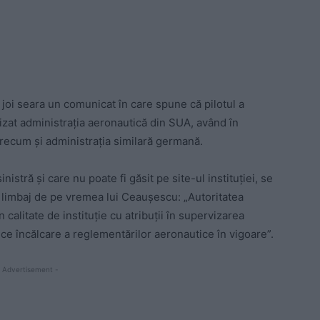
joi seara un comunicat în care spune că pilotul a
sizat administrația aeronautică din SUA, având în
precum și administrația similară germană.
istră și care nu poate fi găsit pe site-ul instituției, se
i limbaj de pe vremea lui Ceaușescu: „Autoritatea
calitate de instituție cu atribuții în supervizarea
rice încălcare a reglementărilor aeronautice în vigoare”.
 Advertisement -