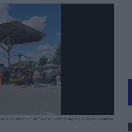
t, a aterizat într-o benzinărie din Curtea de Argeș, și-a împins elicopterul