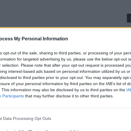
p
ocess My Personal Information
to opt-out of the sale, sharing to third parties, or processing of your per
formation for targeted advertising by us, please use the below opt-out s
r selection. Please note that after your opt-out request is processed y
eing interest-based ads based on personal information utilized by us or
disclosed to third parties prior to your opt-out. You may separately opt-
losure of your personal information by third parties on the IAB’s list of
cnit un nou scandal după ce o dronă rusească a
. This information may also be disclosed by us to third parties on the
IA
Participants
that may further disclose it to other third parties.
 românesc, a zburat circa 15-20 de minute de la graniță
 – din fericire – pe un câmp, fără să facă pagube. Deși
„no fly zone“ (zonă de interdicție aeriană) și forțele de
l Data Processing Opt Outs
t aerian care pătrunde neautorizat dinspre granița de
ă. Cazul este considerat, de toți specialiștii în aviație