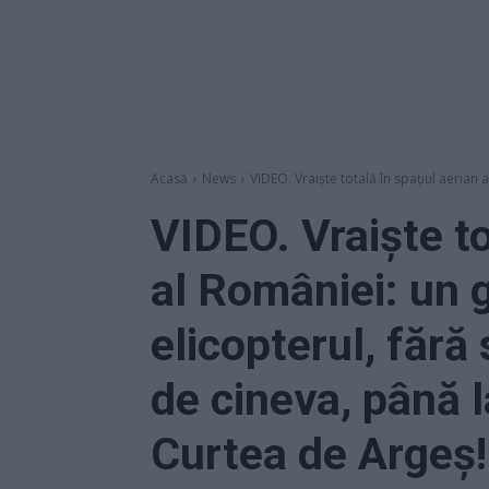
Acasă
News
VIDEO. Vraiște totală în spațiul aerian 
VIDEO. Vraiște to
al României: un 
elicopterul, fără 
de cineva, până l
Curtea de Argeș!