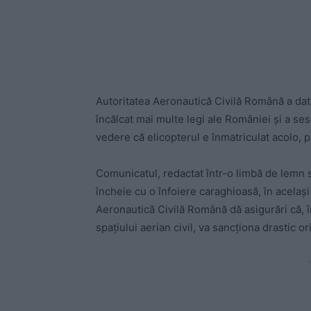
Autoritatea Aeronautică Civilă Română a dat 
încălcat mai multe legi ale României și a se
vedere că elicopterul e înmatriculat acolo, 
Comunicatul, redactat într-o limbă de lemn sin
încheie cu o înfoiere caraghioasă, în acelaș
Aeronautică Civilă Română dă asigurări că, în 
spațiului aerian civil, va sancționa drastic o
-