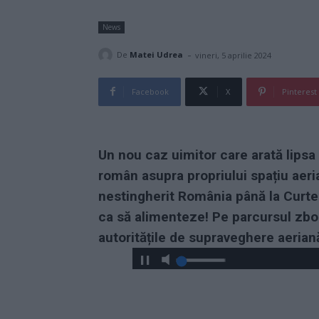
News
-
De
Matei Udrea
vineri, 5 aprilie 2024
Facebook
X
Pinterest
Un nou caz uimitor care arată lipsa t
român asupra propriului spațiu aeri
nestingherit România până la Curtea
ca să alimenteze! Pe parcursul zbor
autoritățile de supraveghere aerian