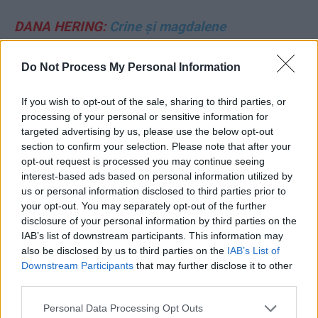
DANA HERING:
Crine și magdalene
VLADIMIR MUNTEANU:
Motive clare pentru
Do Not Process My Personal Information
contestarea și respingerea candidaturii lui
If you wish to opt-out of the sale, sharing to third parties, or
George Simion la prezidențiale
processing of your personal or sensitive information for
targeted advertising by us, please use the below opt-out
MIHAI RĂZVAN MORARU:
Negocieri toxice
section to confirm your selection. Please note that after your
opt-out request is processed you may continue seeing
SUA – Rusia: acord împotriva Europei și a
interest-based ads based on personal information utilized by
Ucrainei!
us or personal information disclosed to third parties prior to
your opt-out. You may separately opt-out of the further
DOINA DABIJA:
A fost odată ca niciodată
disclosure of your personal information by third parties on the
IAB’s list of downstream participants. This information may
also be disclosed by us to third parties on the
IAB’s List of
DANIEL UNCU:
Pacea semidoctului
Downstream Participants
that may further disclose it to other
third parties.
ALECU RENIȚĂ:
Bușteanul CCCP de pe Prut
Personal Data Processing Opt Outs