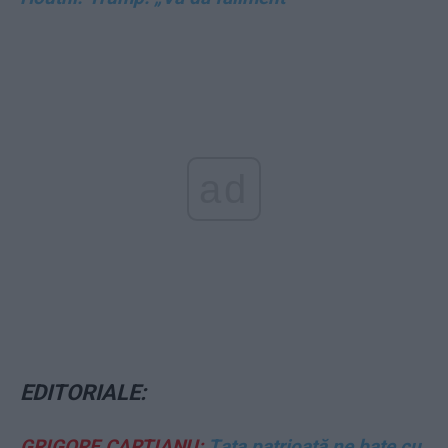
ad
EDITORIALE:
GRIGORE CARTIANU:
Țața patrioată ne bate cu