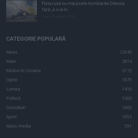
Flota rusă nu mai poate bombarda Odessa
fără „s-o ia în...
vineri, 8 aprilie 2022
CATEGORIE POPULARĂ
News
12040
Main
2814
Război în Ucraina
2172
Opinii
1875
Lumea
1416
Politică
1300
Dezvăluiri
1065
Sport
1053
Mass-media
591