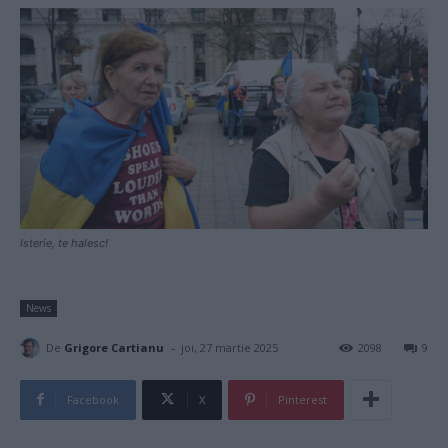
Isterie, te halesc!
News
-
De
Grigore Cartianu
joi, 27 martie 2025
2098
9
Facebook
X
Pinterest