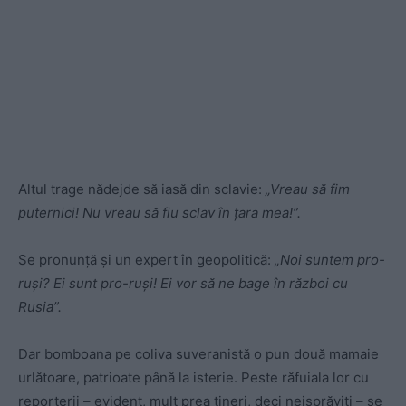
Altul trage nădejde să iasă din sclavie:
„Vreau să fim
puternici! Nu vreau să fiu sclav în țara mea!”.
Se pronunță și un expert în geopolitică:
„Noi suntem pro-
ruși? Ei sunt pro-ruși! Ei vor să ne bage în război cu
Rusia”.
Dar bomboana pe coliva suveranistă o pun două mamaie
urlătoare, patrioate până la isterie. Peste răfuiala lor cu
reporterii – evident, mult prea tineri, deci neisprăviți – se