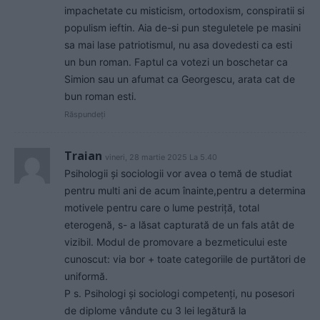
impachetate cu misticism, ortodoxism, conspiratii si
populism ieftin. Aia de-si pun steguletele pe masini
sa mai lase patriotismul, nu asa dovedesti ca esti
un bun roman. Faptul ca votezi un boschetar ca
Simion sau un afumat ca Georgescu, arata cat de
bun roman esti.
Răspundeți
Traian
vineri, 28 martie 2025 La 5.40
Psihologii și sociologii vor avea o temă de studiat
pentru multi ani de acum înainte,pentru a determina
motivele pentru care o lume pestriță, total
eterogenă, s- a lăsat capturată de un fals atât de
vizibil. Modul de promovare a bezmeticului este
cunoscut: via bor + toate categoriile de purtători de
uniformă.
P s. Psihologi și sociologi competenți, nu posesori
de diplome vândute cu 3 lei legătură la