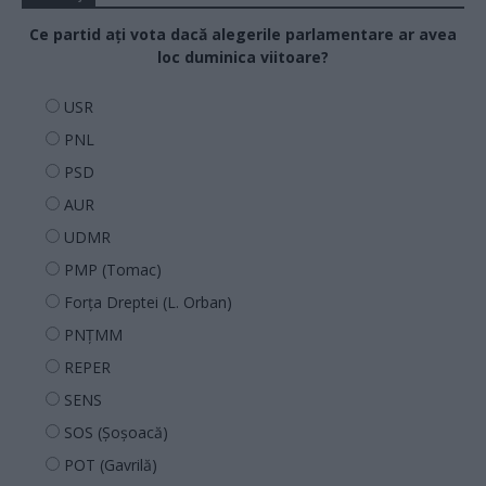
Ce partid ați vota dacă alegerile parlamentare ar avea
loc duminica viitoare?
USR
PNL
PSD
AUR
UDMR
PMP (Tomac)
Forța Dreptei (L. Orban)
PNȚMM
REPER
SENS
SOS (Șoșoacă)
POT (Gavrilă)