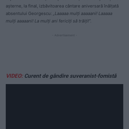
așterne, la final, izbăvitoarea cântare aniversară înălțată
absentului Georgescu:
„Laaaaa mulți aaaaani! Laaaaa
mulți aaaaani! La mulți ani fericiți să trăiți!”.
- Advertisement -
VIDEO:
Curent de gândire suveranist-fomistă