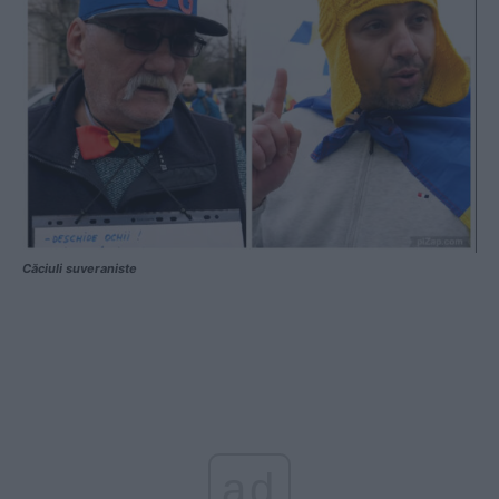
Căciuli suveraniste
ad