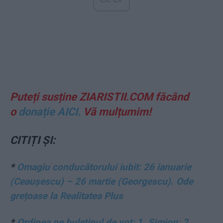
Puteți susține ZIARISTII.COM făcând
o
donație AICI.
Vă mulțumim!
CITIȚI ȘI:
*
Omagiu conducătorului iubit: 26 ianuarie
(Ceaușescu) – 26 martie (Georgescu). Ode
grețoase la Realitatea Plus
*
Ordinea pe buletinul de vot: 1. Simion; 2.