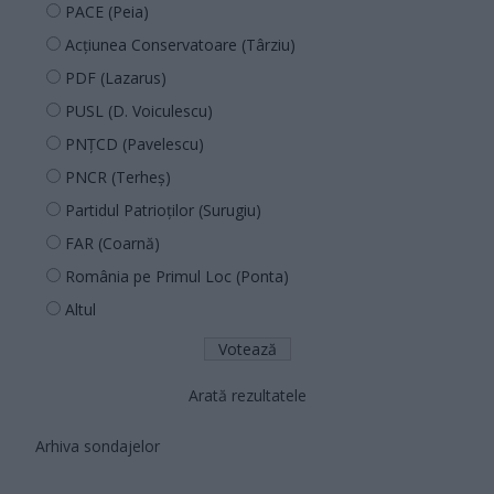
PACE (Peia)
Acțiunea Conservatoare (Târziu)
PDF (Lazarus)
PUSL (D. Voiculescu)
PNȚCD (Pavelescu)
PNCR (Terheș)
Partidul Patrioților (Surugiu)
FAR (Coarnă)
România pe Primul Loc (Ponta)
Altul
Arată rezultatele
Arhiva sondajelor