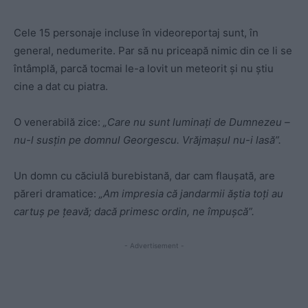
Cele 15 personaje incluse în videoreportaj sunt, în
general, nedumerite. Par să nu priceapă nimic din ce li se
întâmplă, parcă tocmai le-a lovit un meteorit și nu știu
cine a dat cu piatra.
O venerabilă zice:
„Care nu sunt luminați de Dumnezeu –
nu-l susțin pe domnul Georgescu. Vrăjmașul nu-i lasă”.
Un domn cu căciulă burebistană, dar cam flaușată, are
păreri dramatice:
„Am impresia că jandarmii ăștia toți au
cartuș pe țeavă; dacă primesc ordin, ne împușcă”.
- Advertisement -