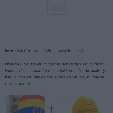
ad
Isterică 2:
Generația tânără – nu vă implicați.
Isterică 1:
Noi am muncit pentru țara asta și voi ce faceți?
Duceți-vă și… cheamă-i de-acolo! Cheamă-i de-acolo! Și
îi iei la întrebări față de noi. Ai înțeles? Atunci, nu mai ne-
ntreba pe noi!