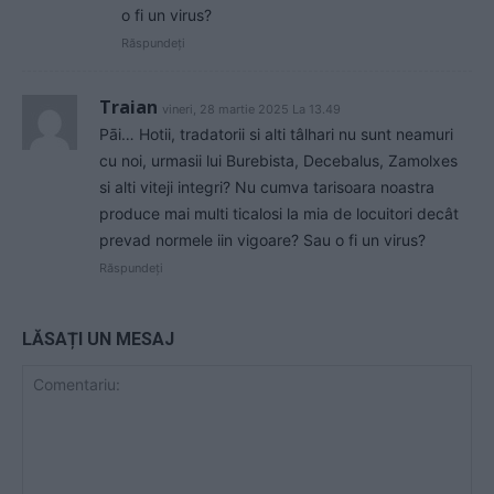
o fi un virus?
Răspundeți
Traian
vineri, 28 martie 2025 La 13.49
Pāi… Hotii, tradatorii si alti tâlhari nu sunt neamuri
cu noi, urmasii lui Burebista, Decebalus, Zamolxes
si alti viteji integri? Nu cumva tarisoara noastra
produce mai multi ticalosi la mia de locuitori decât
prevad normele iin vigoare? Sau o fi un virus?
Răspundeți
LĂSAȚI UN MESAJ