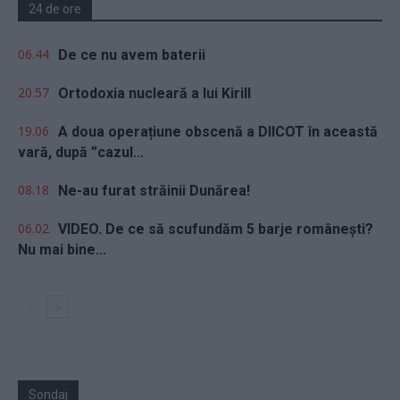
24 de ore
06.44
De ce nu avem baterii
20.57
Ortodoxia nucleară a lui Kirill
19.06
A doua operațiune obscenă a DIICOT în această
vară, după ”cazul...
08.18
Ne-au furat străinii Dunărea!
06.02
VIDEO. De ce să scufundăm 5 barje românești?
Nu mai bine...
Sondaj