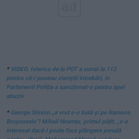
ad
*
VIDEO. Isterica de la POT a sunat la 112
pentru că-i puneau ziariștii întrebări, în
Parlament! Poliția a sancționat-o pentru apel
abuziv
*
George Simion „a vrut s-o bată și pe Ramona
Bruynseels”! Mihail Neamțu, primul pățit, „s-a
interesat dacă-i poate face plângere penală