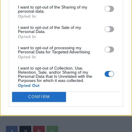
CRISTIAN HUBALI:
Tezaurul Dacic și directorul
I want to opt-out of the Sharing of my
personal data.
salariu+pensie
Opted In
I want to opt-out of the Sale of my
PAUL PALENCSAR:
Patriarhul prigonitor
Personal Data.
Opted In
NICOLAE DABIJA:
Trădările lui Dodon
I want to opt-out of processing my
Personal Data for Targeted Advertising.
Opted In
- Advertisement -
I want to opt-out of Collection, Use,
Retention, Sale, and/or Sharing of my
Personal Data that Is Unrelated with the
Purposes for which it was collected.
Opted Out
CONFIRM
TAGS
aniversare
Călin Georgescu
isterice
miting