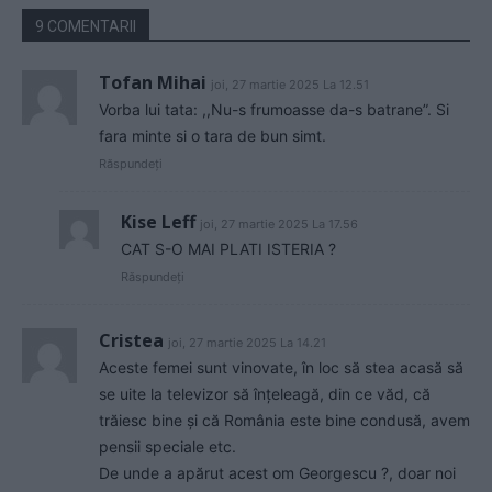
9 COMENTARII
Tofan Mihai
joi, 27 martie 2025 La 12.51
Vorba lui tata: ,,Nu-s frumoasse da-s batrane”. Si
fara minte si o tara de bun simt.
Răspundeți
Kise Leff
joi, 27 martie 2025 La 17.56
CAT S-O MAI PLATI ISTERIA ?
Răspundeți
Cristea
joi, 27 martie 2025 La 14.21
Aceste femei sunt vinovate, în loc să stea acasă să
se uite la televizor să înțeleagă, din ce văd, că
trăiesc bine și că România este bine condusă, avem
pensii speciale etc.
De unde a apărut acest om Georgescu ?, doar noi