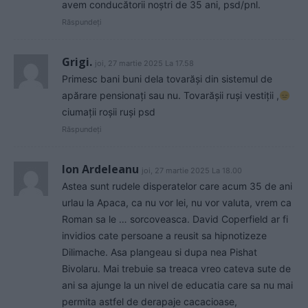
avem conducătorii noștri de 35 ani, psd/pnl.
Răspundeți
Grigi.
joi, 27 martie 2025 La 17.58
Primesc bani buni dela tovarăși din sistemul de
apărare pensionați sau nu. Tovarășii ruși vestiții ,
ciumații roșii ruși psd
Răspundeți
Ion Ardeleanu
joi, 27 martie 2025 La 18.00
Astea sunt rudele disperatelor care acum 35 de ani
urlau la Apaca, ca nu vor lei, nu vor valuta, vrem ca
Roman sa le … sorcoveasca. David Coperfield ar fi
invidios cate persoane a reusit sa hipnotizeze
Dilimache. Asa plangeau si dupa nea Pishat
Bivolaru. Mai trebuie sa treaca vreo cateva sute de
ani sa ajunge la un nivel de educatia care sa nu mai
permita astfel de derapaje cacacioase,