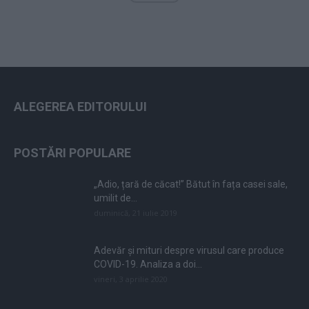
ALEGEREA EDITORULUI
POSTĂRI POPULARE
„Adio, țară de căcat!” Bătut în fața casei sale,
umilit de...
duminică, 21 iulie 2019
Adevăr și mituri despre virusul care produce
COVID-19. Analiza a doi...
vineri, 3 aprilie 2020