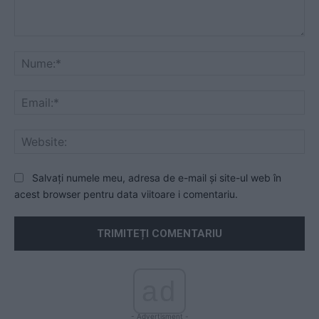
Comentariu:
Nu
Ema
Web
Salvați numele meu, adresa de e-mail și site-ul web în
acest browser pentru data viitoare i comentariu.
ad
- Advertisment -