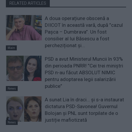
RELATED ARTICLES
A doua operațiune obscenă a
DIICOT în această vară, după ”cazul
Pașca – Dumbrava”. Un fost
consilier al lui Băsescu a fost
percheziționat și...
Main
PSD a avut Ministerul Muncii în 93%
din perioada PNRR! ”Cei trei miniştri
PSD n-au făcut ABSOLUT NIMIC
pentru adoptarea legii salarizării
publice”
News
A sunat Lia în draci… și s-a instaurat
dictatura PSD-Savonea! Guvernul
Bolojan și PNL sunt torpilate de o
justiție mafiotizată
News