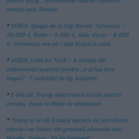
pentru ultraj”. Mohammad Murad conduce
revolta anti-Simion
*
VIDEO. Șpagă de la Gigi Becali: Turcescu –
20.000 €, Botin – 5.000 €, Gelu Vișan – 8.000
€. Pavelescu are să-i dea înapoi o casă
*
VIDEO. Lista lui Tucă – 8 cerințe ale
milionarului putinist pentru „a-și lua țara
înapoi”. 7 solicitări de tip bolșevic
*
E oficial: Trump reintroduce vizele pentru
români, după ce Biden le eliminase!
*
Trump și ai săi îl atacă agresiv pe jurnalistul
căruia i-au trimis din greșeală planurile anti-
Houthi. Trump: „Va da faliment”