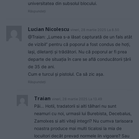
universitatea din subsolul blocului.
Răspundeți
Lucian Nicolescu
vineri, 28 martie 2025 La 8.50
@Traian: „Lumea s-a lăsat capturată de un fals atât
de vizibil” pentru că poporul a fost condus de hoți,
lași, diletanți și trădători. Nu că poporul ar fi prea
departe de situația în care se află conducătorii țării
de 35 de ani.
Cum e turcul și pistolul. Ca să zic așa.
Răspundeți
Traian
vineri, 28 martie 2025 La 13.49
Pāi… Hotii, tradatorii si alti tâlhari nu sunt
neamuri cu noi, urmasii lui Burebista, Decebalus,
Zamolxes si alti viteji integri? Nu cumva tarisoara
noastra produce mai multi ticalosi la mia de
locuitori decât prevad normele iin vigoare? Sau