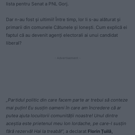
lista pentru Senat a PNL Gorj.
Dar n-au fost și ultimii! Între timp, lor li s-au alăturat și
primarii din comunele Cătunele și Ionești. Cum explică ei
faptul că au devenit agenți electorali ai unui candidat
liberal?
- Advertisement -
„Partidul politic din care facem parte ar trebui să conteze
mai puțin! Eu susțin oameni în care am încredere că ar
putea ajuta locuitorii comunității noastre! Unul dintre
aceștia este prietenul meu Ion Iordache, pe care-l susțin
fără rezervă! Hai la treabă!”,
a declarat
Florin Țuilă,