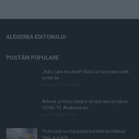
ALEGEREA EDITORULUI
POSTĂRI POPULARE
„Adio, țară de căcat!” Bătut în fața casei sale,
umilit de...
duminică, 21 iulie 2019
Adevăr și mituri despre virusul care produce
COVID-19. Analiza a doi...
vineri, 3 aprilie 2020
Flota rusă nu mai poate bombarda Odessa
fără „s-o ia în...