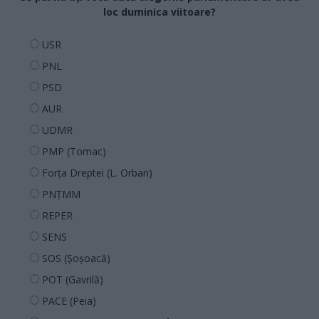
loc duminica viitoare?
USR
PNL
PSD
AUR
UDMR
PMP (Tomac)
Forța Dreptei (L. Orban)
PNȚMM
REPER
SENS
SOS (Șoșoacă)
POT (Gavrilă)
PACE (Peia)