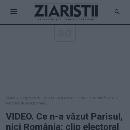
ad
Acasă
Alegeri 2020
VIDEO. Ce n-a văzut Parisul, nici România: clip
electoral în care primarii...
VIDEO. Ce n-a văzut Parisul,
nici România: clip electoral