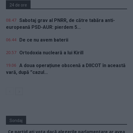
24 de ore
08.47
Sabotaj grav al PNRR, de către tabăra anti-
europeană PSD-AUR: pierdem 5...
06.44
De ce nu avem baterii
20.57
Ortodoxia nucleară a lui Kirill
19.06
A doua operațiune obscenă a DIICOT în această
vară, după ”cazul...
Sondaj
Ce partid ați vota dacă alegerile parlamentare ar avea