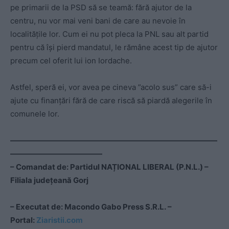
pe primarii de la PSD să se teamă: fără ajutor de la
centru, nu vor mai veni bani de care au nevoie în
localitățile lor. Cum ei nu pot pleca la PNL sau alt partid
pentru că își pierd mandatul, le rămâne acest tip de ajutor
precum cel oferit lui ion Iordache.
Astfel, speră ei, vor avea pe cineva ”acolo sus” care să-i
ajute cu finanțări fără de care riscă să piardă alegerile în
comunele lor.
———————————————————————————
————————————
– Comandat de:
Partidul NAȚIONAL LIBERAL (P.N.L.) –
Filiala județeană Gorj
– Executat de: Macondo Gabo Press S.R.L. –
Portal:
Ziaristii.com