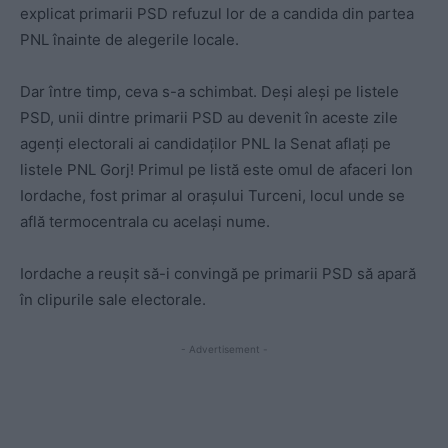
explicat primarii PSD refuzul lor de a candida din partea
PNL înainte de alegerile locale.
Dar între timp, ceva s-a schimbat. Deși aleși pe listele
PSD, unii dintre primarii PSD au devenit în aceste zile
agenți electorali ai candidaților PNL la Senat aflați pe
listele PNL Gorj! Primul pe listă este omul de afaceri Ion
Iordache, fost primar al orașului Turceni, locul unde se
află termocentrala cu același nume.
Iordache a reușit să-i convingă pe primarii PSD să apară
în clipurile sale electorale.
- Advertisement -