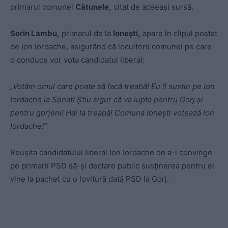
primarul comunei
Cătunele,
citat de aceeași sursă.
Sorin Lambu,
primarul de la
Ionești,
apare în clipul postat
de Ion Iordache, asigurând că locuitorii comunei pe care
o conduce vor vota candidatul liberal:
„Votăm omul care poate să facă treabă! Eu îl susțin pe Ion
Iordache la Senat! Știu sigur că va lupta pentru Gorj și
pentru gorjeni! Hai la treabă! Comuna Ionești votează Ion
Iordache!”
Reușita candidatului liberal Ion Iordache de a-i convinge
pe primarii PSD să-și declare public susținerea pentru el
vine la pachet cu o lovitură dată PSD la Gorj.