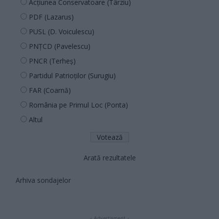
Acțiunea Conservatoare (Târziu)
PDF (Lazarus)
PUSL (D. Voiculescu)
PNȚCD (Pavelescu)
PNCR (Terheș)
Partidul Patrioților (Surugiu)
FAR (Coarnă)
România pe Primul Loc (Ponta)
Altul
Arată rezultatele
Arhiva sondajelor
- Advertisment -