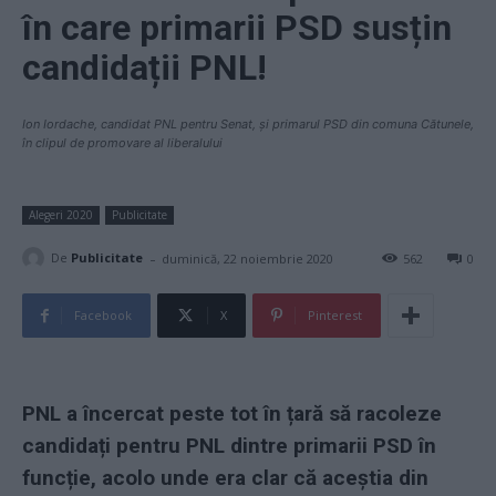
în care primarii PSD susțin
candidații PNL!
Ion Iordache, candidat PNL pentru Senat, și primarul PSD din comuna Cătunele,
în clipul de promovare al liberalului
Alegeri 2020
Publicitate
-
De
Publicitate
duminică, 22 noiembrie 2020
562
0
Facebook
X
Pinterest
PNL a încercat peste tot în țară să racoleze
candidați pentru PNL dintre primarii PSD în
funcție, acolo unde era clar că aceștia din