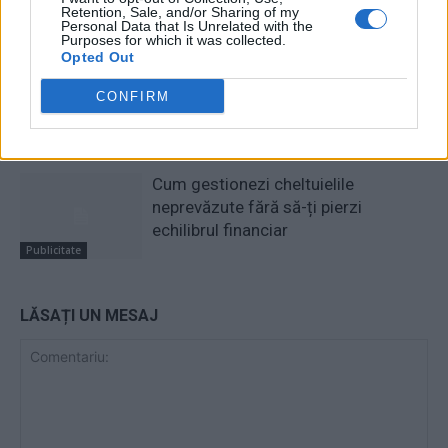
București
Retention, Sale, and/or Sharing of my
Personal Data that Is Unrelated with the
Publicitate
Purposes for which it was collected.
Opted Out
(P) Iluminat suspendat modern
pentru birouri: transformă spațiul
CONFIRM
de lucru cu soluțiile de iluminat de
la Visioluce
Publicitate
Cum gestionezi cheltuielile
neprevăzute fără să-ți pierzi
echilibrul financiar
Publicitate
LĂSAȚI UN MESAJ