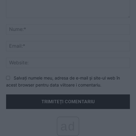
Comentariu:
Nu
Ema
Web
Salvați numele meu, adresa de e-mail și site-ul web în
acest browser pentru data viitoare i comentariu.
ad