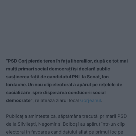
”PSD Gorj pierde teren în fața liberalilor, după ce tot mai
mulți primari social democrați își declară public
susținerea față de candidatul PNL la Senat, Ion
Iordache. Un nou clip electoral a apărut pe rețelele de
socializare, spre disperarea conducerii social
democrate”
, relatează ziarul local
Gorjeanul
.
Publicația amintește că, săptămâna trecută, primarii PSD
de la Slivilești, Negomir și Bolboși au apărut într-un clip
electoral în favoarea candidatului aflat pe primul loc pe