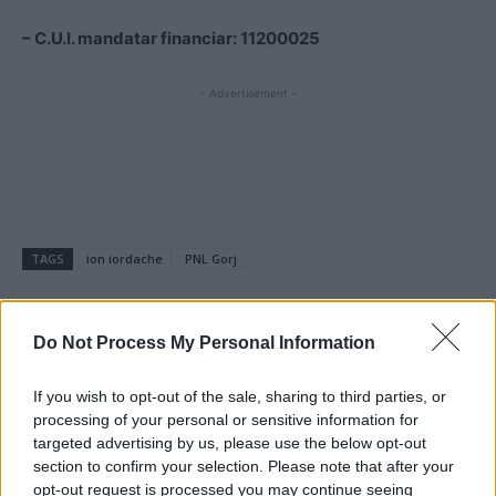
– C.U.I. mandatar financiar: 11200025
- Advertisement -
TAGS
ion iordache
PNL Gorj
Do Not Process My Personal Information
If you wish to opt-out of the sale, sharing to third parties, or
processing of your personal or sensitive information for
targeted advertising by us, please use the below opt-out
Articolul precedent
Articolul următor
section to confirm your selection. Please note that after your
„Vulguța” are fantezii cu
FOTO. Nevasta lui Tudorache
opt-out request is processed you may continue seeing