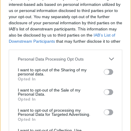
falusuri uriașe. Vrând să-și
și-a pus pe Facebook inelul
interest-based ads based on personal information utilized by
bată joc de brașoveni,
cu diamant de 270.000 de
us or personal information disclosed to third parties prior to
promovează un fake-news
euro! Sunt divorțați doar în
your opt-out. You may separately opt-out of the further
grosolan
acte, au făcut Revelionul
disclosure of your personal information by third parties on the
împreună
IAB’s list of downstream participants. This information may
also be disclosed by us to third parties on the
IAB’s List of
Downstream Participants
that may further disclose it to other
third parties.
Publicitate
Personal Data Processing Opt Outs
I want to opt-out of the Sharing of my
personal data.
Opted In
I want to opt-out of the Sale of my
Personal Data.
Opted In
RELATED ARTICLES
I want to opt-out of processing my
Personal Data for Targeted Advertising.
Opted In
(P) Napoleon Games devine
partenerul principal al FC Rapid
I want to opt-out of Collection, Use,