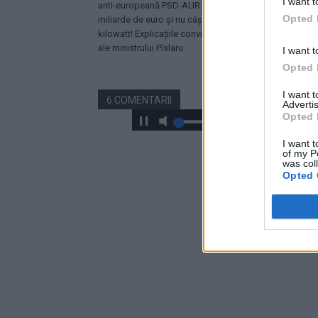
I want t
anti-europeană PSD-AUR: pierdem 5
în această v
Opted 
miliarde de euro și nu câștigăm niciun
Dumbrava”. U
kilowatt! Explicațiile convingătoare
Băsescu a fo
ale ministrului Pîslaru
I want t
Opted 
I want 
6 COMENTARII
Advertis
Opted 
I want t
of my P
was col
Opted 