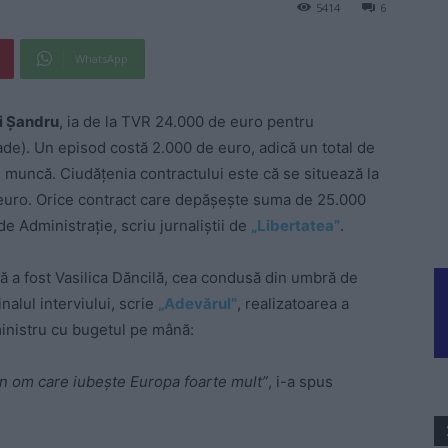
5414
6
WhatsApp
i Şandru
, ia de la TVR 24.000 de euro pentru
ade). Un episod costă 2.000 de euro, adică un total de
e muncă. Ciudăţenia contractului este că se situează la
 euro. Orice contract care depăşeşte suma de 25.000
de Administraţie, scriu jurnaliştii de
„Libertatea”
.
tă a fost Vasilica Dăncilă, cea condusă din umbră de
nalul interviului, scrie
„Adevărul”
, realizatoarea a
inistru cu bugetul pe mână:
un om care iubeşte Europa foarte mult”
, i-a spus