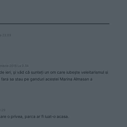
a 22.03
embrie 2018 La 0.34
e ieri, şi văd că sunteţi un om care iubeşte veleitarismul si
ne fara sa stau pe ganduri acestei Marina Almasan a
9.29
re o privea, parca ar fi luat-o acasa.