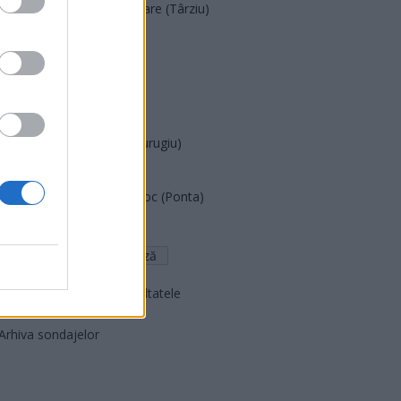
Acțiunea Conservatoare (Târziu)
PDF (Lazarus)
PUSL (D. Voiculescu)
PNȚCD (Pavelescu)
PNCR (Terheș)
Partidul Patrioților (Surugiu)
FAR (Coarnă)
România pe Primul Loc (Ponta)
Altul
Arată rezultatele
Arhiva sondajelor