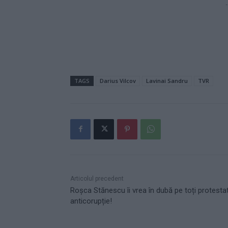
-
TAGS
Darius Vilcov
Lavinai Sandru
TVR
Articolul precedent
Roșca Stănescu îi vrea în dubă pe toți protestat
anticorupție!