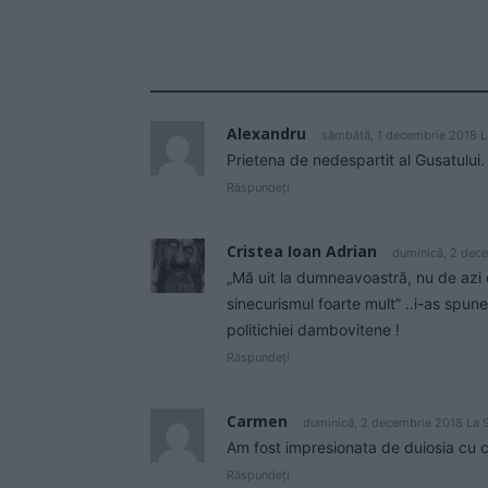
Alexandru
sâmbătă, 1 decembrie 2018 L
Prietena de nedespartit al Gusatului.
Răspundeți
Cristea Ioan Adrian
duminică, 2 dec
„Mă uit la dumneavoastră, nu de azi d
sinecurismul foarte mult” ..i-as spu
politichiei dambovitene !
Răspundeți
Carmen
duminică, 2 decembrie 2018 La 
Am fost impresionata de duiosia cu ca
Răspundeți