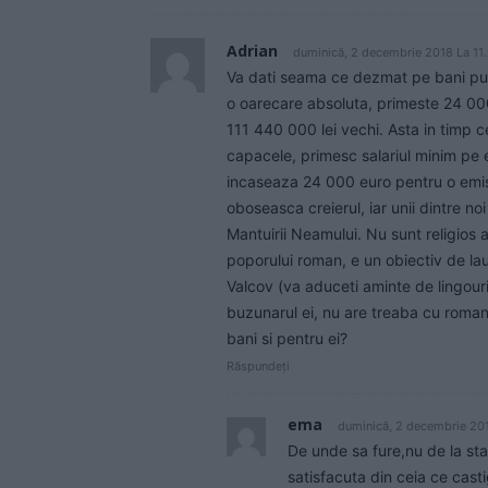
Adrian
duminică, 2 decembrie 2018 La 11
Va dati seama ce dezmat pe bani publ
o oarecare absoluta, primeste 24 000 
111 440 000 lei vechi. Asta in timp 
capacele, primesc salariul minim pe e
incaseaza 24 000 euro pentru o emisi
oboseasca creierul, iar unii dintre no
Mantuirii Neamului. Nu sunt religios
poporului roman, e un obiectiv de lau
Valcov (va aduceti aminte de lingouril
buzunarul ei, nu are treaba cu romani
bani si pentru ei?
Răspundeți
ema
duminică, 2 decembrie 20
De unde sa fure,nu de la stat 
satisfacuta din ceia ce cast