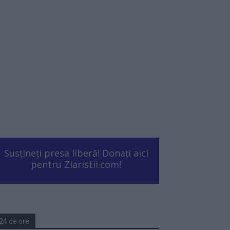
Susțineți presa liberă! Donați aici
pentru Ziaristii.com!
24 de ore