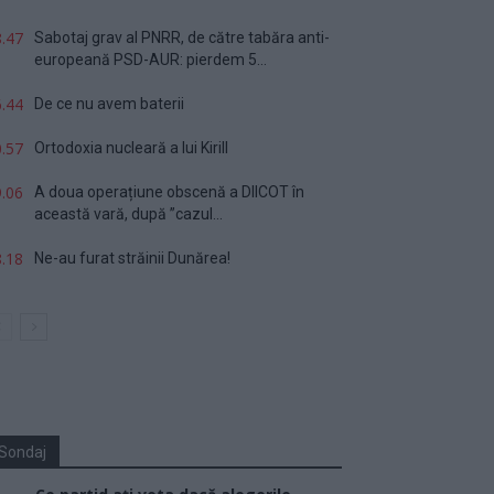
.47
Sabotaj grav al PNRR, de către tabăra anti-
europeană PSD-AUR: pierdem 5...
.44
De ce nu avem baterii
.57
Ortodoxia nucleară a lui Kirill
.06
A doua operațiune obscenă a DIICOT în
această vară, după ”cazul...
.18
Ne-au furat străinii Dunărea!
Sondaj