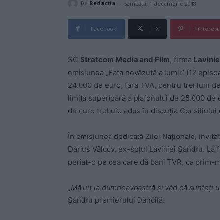
-
De
Redacţia
sâmbătă, 1 decembrie 2018
Facebook
X
Pinterest
SC
Stratcom Media and Film
, firma
Lavinie
emisiunea „Faţa nevăzută a lumii” (12 episo
24.000 de euro, fără TVA, pentru trei luni d
limita superioară a plafonului de 25.000 de
de euro trebuie adus în discuţia Consiliului 
În emisiunea dedicată Zilei Naţionale, invita
Darius Vâlcov, ex-soţul Laviniei Şandru. La fi
periat-o pe cea care dă bani TVR, ca prim-m
„Mă uit la dumneavoastră şi văd că sunteţi 
Şandru premierului Dăncilă.