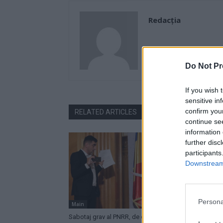
Redacţia
Do Not Pr
If you wish 
sensitive in
confirm you
RELATED ARTICLES
continue se
information 
further disc
participants
Downstream 
Persona
Main
News
Sabotaj grav al PNRR, de către tabăra
A doua oper