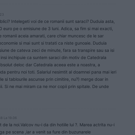
.23
ici? Intelegeti voi de ce romanii sunt saraci? Duduia asta,
euro pe o emisiune de 3 luni. Adica, sa fim si mai exacti,
ce romanii aceia amarati, care chiar muncesc de le sar
conomie si mai sunt si tratati ca niste gunoaie. Duduia
une de cateva zeci de minute, fara sa transpire sau sa isi
i insi inchipuie ca suntem saraci din motiv de Catedrala
 absolut deloc dar Catedrala aceea este a noastra, a
da pentru noi toti. Salariul nesimtit al doamnei pana mai ieri
e si tablourile ascunse prin cimitire, nu?) merge doar in
i. Si ne mai miram ca ne mor copii prin spitale. De unde
18 La 19.06
de la noi.Valcov nu-i da din hotiile lui ?. Marea actrita nu-i
iga pe scena ,iar a venit sa fure din buzunarele