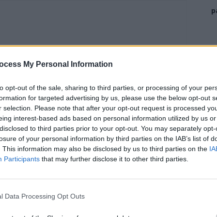
p
ocess My Personal Information
to opt-out of the sale, sharing to third parties, or processing of your per
formation for targeted advertising by us, please use the below opt-out s
r selection. Please note that after your opt-out request is processed y
eing interest-based ads based on personal information utilized by us or
disclosed to third parties prior to your opt-out. You may separately opt-
losure of your personal information by third parties on the IAB’s list of
. This information may also be disclosed by us to third parties on the
IA
Participants
that may further disclose it to other third parties.
l Data Processing Opt Outs
News
ațiune obscenă a DIICOT
PSD a avut Ministerul Muncii în 93%