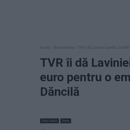
Acasă
Mass-media
TVR îi dă Laviniei Șandru 24.000
TVR îi dă Lavini
euro pentru o em
Dăncilă
Mass-media
News