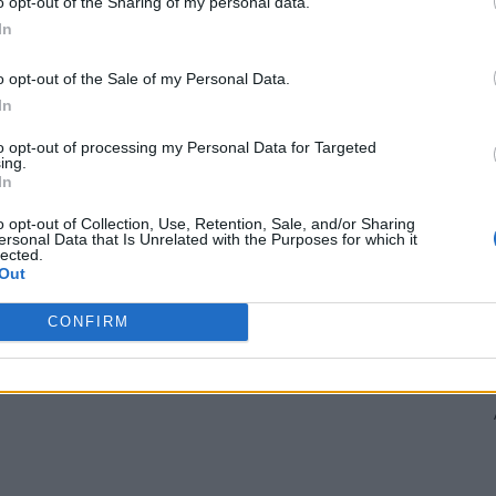
o opt-out of the Sharing of my personal data.
ară, după ”cazul Pașca –
din perioada PNRR! ”Cei trei miniştri
In
n fost consilier al lui
PSD n-au făcut ABSOLUT NIMIC
st percheziționat și...
pentru adoptarea legii salarizării
publice”
o opt-out of the Sale of my Personal Data.
In
to opt-out of processing my Personal Data for Targeted
ing.
In
o opt-out of Collection, Use, Retention, Sale, and/or Sharing
ersonal Data that Is Unrelated with the Purposes for which it
lected.
Out
CONFIRM