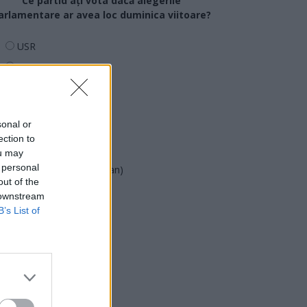
Ce partid ați vota dacă alegerile
arlamentare ar avea loc duminica viitoare?
USR
PNL
PSD
AUR
sonal or
UDMR
ection to
PMP (Tomac)
ou may
 personal
Forța Dreptei (L. Orban)
out of the
PNȚMM
 downstream
REPER
B’s List of
SENS
SOS (Șoșoacă)
POT (Gavrilă)
PACE (Peia)