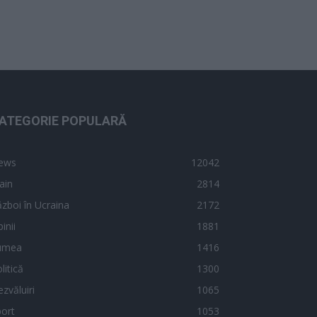
ATEGORIE POPULARĂ
ews
12042
ain
2814
zboi în Ucraina
2172
inii
1881
umea
1416
litică
1300
zvăluiri
1065
ort
1053