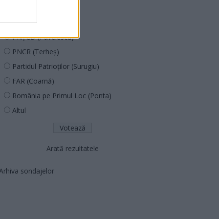
PDF (Lazarus)
PUSL (D. Voiculescu)
PNȚCD (Pavelescu)
PNCR (Terheș)
Partidul Patrioților (Surugiu)
FAR (Coarnă)
România pe Primul Loc (Ponta)
Altul
Arată rezultatele
Arhiva sondajelor