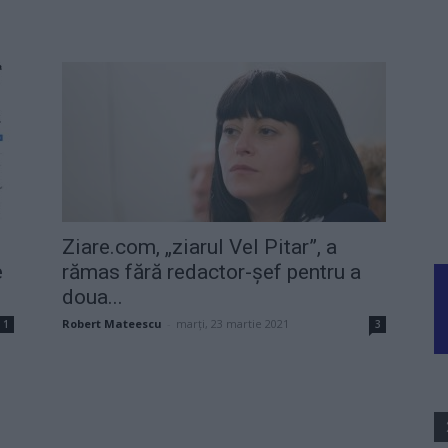
Ziare.com, „ziarul Vel Pitar”, a
e
rămas fără redactor-șef pentru a
doua...
Robert Mateescu
-
marți, 23 martie 2021
1
3