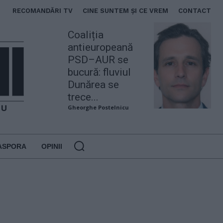
RECOMANDĂRI TV
CINE SUNTEM ȘI CE VREM
CONTACT
Coaliția
antieuropeană
PSD–AUR se
bucură: fluviul
Dunărea se
trece...
Gheorghe Postelnicu
ASPORA
OPINII