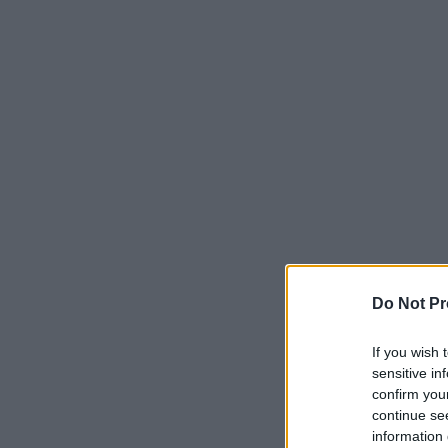
Do Not Pr
If you wish 
sensitive in
confirm you
continue se
information 