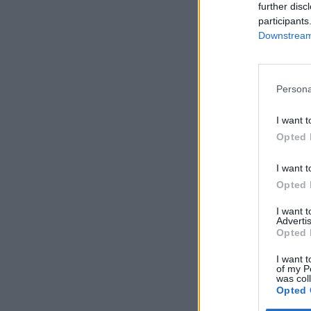
further disc
participants
Downstream 
Persona
I want t
Opted 
I want t
Opted 
I want 
Advertis
Opted 
I want t
of my P
was col
Opted 