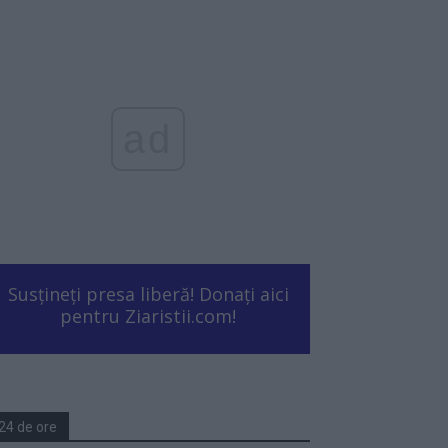
ad
Susțineți presa liberă! Donați aici
pentru Ziaristii.com!
24 de ore