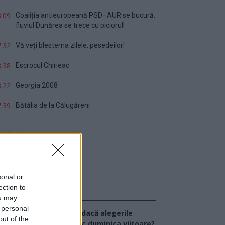
.09
Coaliția antieuropeană PSD–AUR se bucură:
fluviul Dunărea se trece cu piciorul!
.32
Vă veți blestema zilele, pesedeilor!
.38
Escrocul Chirieac
.22
Georgia 2008
.39
Bătălia de la Călugăreni
sonal or
ection to
Sondaj
ou may
 personal
Ce partid ați vota dacă alegerile
out of the
arlamentare ar avea loc duminica viitoare?