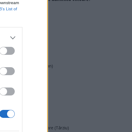
 downstream
B’s List of
USR
PNL
PSD
AUR
UDMR
PMP (Tomac)
Forța Dreptei (L. Orban)
PNȚMM
REPER
SENS
SOS (Șoșoacă)
POT (Gavrilă)
PACE (Peia)
Acțiunea Conservatoare (Târziu)