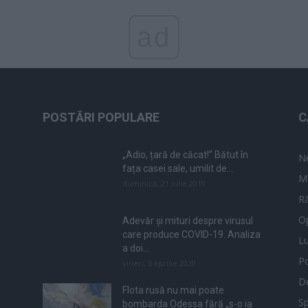
ad
POSTĂRI POPULARE
C
„Adio, țară de căcat!” Bătut în
N
fața casei sale, umilit de...
M
duminică, 21 iulie 2019
Ră
Op
Adevăr și mituri despre virusul
care produce COVID-19. Analiza
L
a doi...
Po
vineri, 3 aprilie 2020
De
Flota rusă nu mai poate
Sp
bombarda Odessa fără „s-o ia