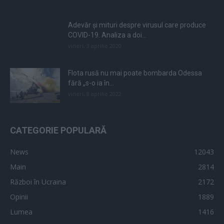
Adevăr și mituri despre virusul care produce
COVID-19. Analiza a doi...
vineri, 3 aprilie 2020
Flota rusă nu mai poate bombarda Odessa
fără „s-o ia în...
vineri, 8 aprilie 2022
CATEGORIE POPULARĂ
News
12043
Main
2814
Război în Ucraina
2172
Opinii
1889
Lumea
1416