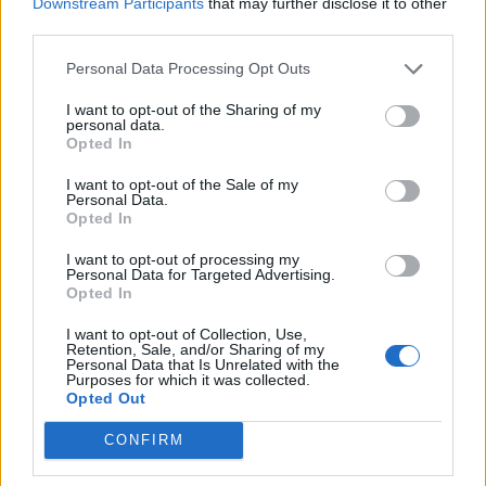
PDF (Lazarus)
Downstream Participants
that may further disclose it to other
third parties.
PUSL (D. Voiculescu)
PNȚCD (Pavelescu)
Personal Data Processing Opt Outs
PNCR (Terheș)
I want to opt-out of the Sharing of my
personal data.
Partidul Patrioților (Surugiu)
Opted In
FAR (Coarnă)
I want to opt-out of the Sale of my
România pe Primul Loc (Ponta)
Personal Data.
Opted In
Altul
I want to opt-out of processing my
Personal Data for Targeted Advertising.
Opted In
Arată rezultatele
I want to opt-out of Collection, Use,
Retention, Sale, and/or Sharing of my
Arhiva sondajelor
Personal Data that Is Unrelated with the
Purposes for which it was collected.
Opted Out
CONFIRM