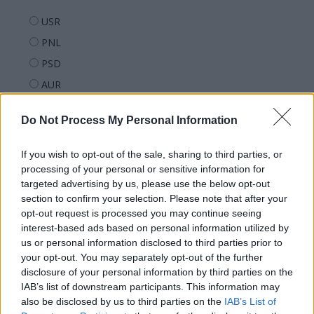
USR
PNL
PSD
AUR
UDMR
Do Not Process My Personal Information
PMP (Tomac)
Forța Dreptei (L. Orban)
If you wish to opt-out of the sale, sharing to third parties, or
PNȚMM
processing of your personal or sensitive information for
targeted advertising by us, please use the below opt-out
REPER
section to confirm your selection. Please note that after your
SENS
opt-out request is processed you may continue seeing
interest-based ads based on personal information utilized by
SOS (Șoșoacă)
us or personal information disclosed to third parties prior to
POT (Gavrilă)
your opt-out. You may separately opt-out of the further
disclosure of your personal information by third parties on the
PACE (Peia)
IAB’s list of downstream participants. This information may
Acțiunea Conservatoare (Târziu)
also be disclosed by us to third parties on the
IAB’s List of