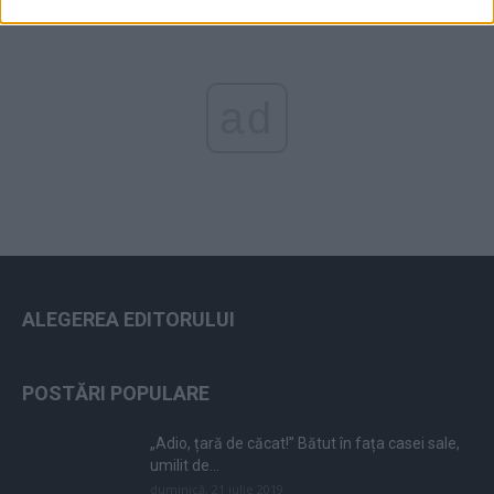
ad
ALEGEREA EDITORULUI
POSTĂRI POPULARE
„Adio, țară de căcat!” Bătut în fața casei sale,
umilit de...
duminică, 21 iulie 2019