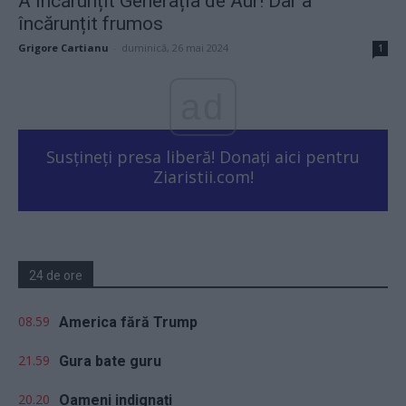
A încărunțit Generația de Aur! Dar a
încărunțit frumos
Grigore Cartianu
-
duminică, 26 mai 2024
1
ad
Susțineți presa liberă! Donați aici pentru
Ziaristii.com!
24 de ore
08.59
America fără Trump
21.59
Gura bate guru
20.20
Oameni indignați