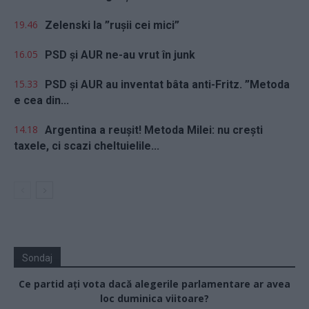
19.46
Zelenski la ”rușii cei mici”
16.05
PSD și AUR ne-au vrut în junk
15.33
PSD și AUR au inventat bâta anti-Fritz. ”Metoda
e cea din...
14.18
Argentina a reușit! Metoda Milei: nu crești
taxele, ci scazi cheltuielile...
Sondaj
Ce partid ați vota dacă alegerile parlamentare ar avea
loc duminica viitoare?