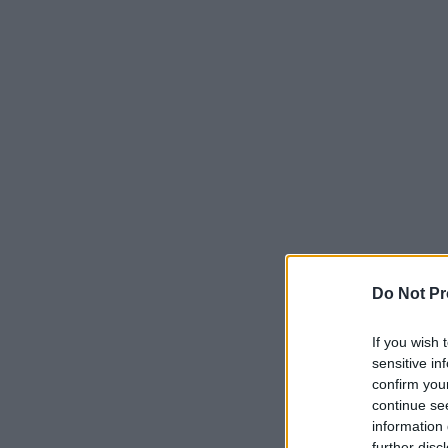
Do Not Pr
If you wish 
sensitive in
confirm you
continue se
information 
further disc