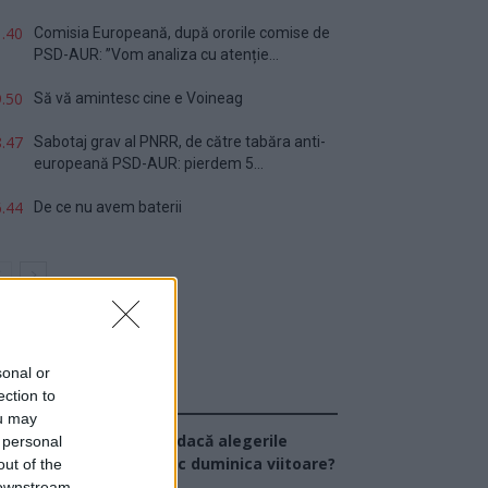
.40
Comisia Europeană, după ororile comise de
PSD-AUR: ”Vom analiza cu atenție...
.50
Să vă amintesc cine e Voineag
.47
Sabotaj grav al PNRR, de către tabăra anti-
europeană PSD-AUR: pierdem 5...
.44
De ce nu avem baterii
sonal or
ection to
Sondaj
ou may
Ce partid ați vota dacă alegerile
 personal
arlamentare ar avea loc duminica viitoare?
out of the
 downstream