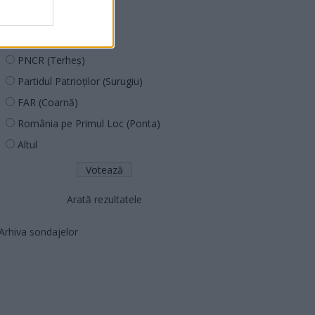
PUSL (D. Voiculescu)
PNȚCD (Pavelescu)
PNCR (Terheș)
Partidul Patrioților (Surugiu)
FAR (Coarnă)
România pe Primul Loc (Ponta)
Altul
Arată rezultatele
Arhiva sondajelor