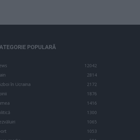
ATEGORIE POPULARĂ
ews
12042
ain
2814
zboi în Ucraina
2172
inii
1876
umea
1416
litică
1300
zvăluiri
1065
ort
1053