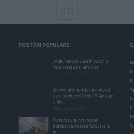
ad
POSTĂRI POPULARE
C
„Adio, țară de căcat!” Bătut în
N
fața casei sale, umilit de...
M
duminică, 21 iulie 2019
Ră
Op
Adevăr și mituri despre virusul
care produce COVID-19. Analiza
L
a doi...
Po
vineri, 3 aprilie 2020
De
Flota rusă nu mai poate
Sp
bombarda Odessa fără „s-o ia
în...