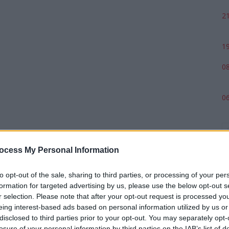
21
19
08
06
ocess My Personal Information
to opt-out of the sale, sharing to third parties, or processing of your per
formation for targeted advertising by us, please use the below opt-out s
r selection. Please note that after your opt-out request is processed y
eing interest-based ads based on personal information utilized by us or
p
disclosed to third parties prior to your opt-out. You may separately opt-
losure of your personal information by third parties on the IAB’s list of