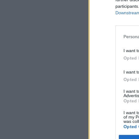
participants
Downstream 
Persona
I want t
Opted 
I want t
Opted 
I want 
Advertis
Opted 
I want t
of my P
was col
Opted 