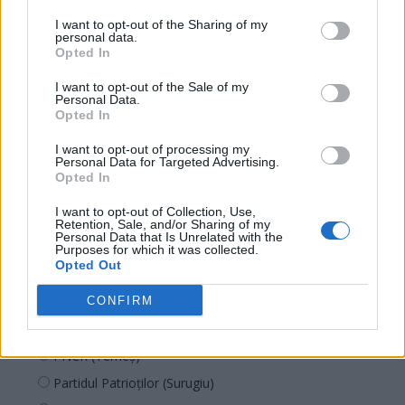
UDMR
I want to opt-out of the Sharing of my
PMP (Tomac)
personal data.
Opted In
Forța Dreptei (L. Orban)
PNȚMM
I want to opt-out of the Sale of my
Personal Data.
REPER
Opted In
SENS
I want to opt-out of processing my
Personal Data for Targeted Advertising.
SOS (Șoșoacă)
Opted In
POT (Gavrilă)
I want to opt-out of Collection, Use,
PACE (Peia)
Retention, Sale, and/or Sharing of my
Personal Data that Is Unrelated with the
Acțiunea Conservatoare (Târziu)
Purposes for which it was collected.
Opted Out
PDF (Lazarus)
PUSL (D. Voiculescu)
CONFIRM
PNȚCD (Pavelescu)
PNCR (Terheș)
Partidul Patrioților (Surugiu)