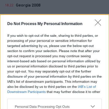
18.22
Georgia 2008
17.39
Bătălia de la Călugăreni
Do Not Process My Personal Information
If you wish to opt-out of the sale, sharing to third parties, or
processing of your personal or sensitive information for
targeted advertising by us, please use the below opt-out
section to confirm your selection. Please note that after your
Sondaj
opt-out request is processed you may continue seeing
interest-based ads based on personal information utilized by
Ce partid ați vota dacă alegerile parlamentare ar avea
us or personal information disclosed to third parties prior to
loc duminica viitoare?
your opt-out. You may separately opt-out of the further
disclosure of your personal information by third parties on the
USR
IAB’s list of downstream participants. This information may
also be disclosed by us to third parties on the
IAB’s List of
PNL
Downstream Participants
that may further disclose it to other
PSD
third parties.
AUR
Personal Data Processing Opt Outs