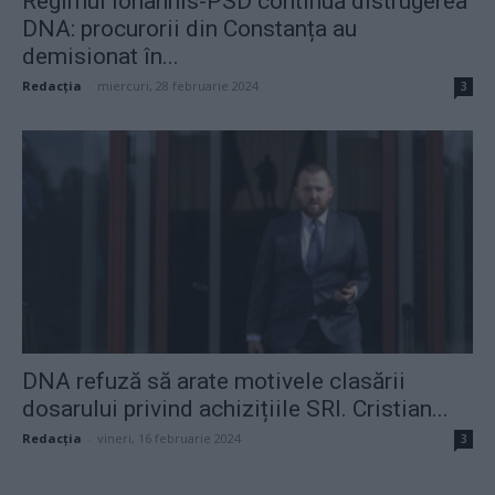
Regimul Iohannis-PSD continuă distrugerea
DNA: procurorii din Constanța au
demisionat în...
Redacţia
-
miercuri, 28 februarie 2024
3
DNA refuză să arate motivele clasării
dosarului privind achizițiile SRI. Cristian...
Redacţia
-
vineri, 16 februarie 2024
3