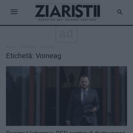
ad
Acasă
Etichete
Voineag
Etichetă: Voineag