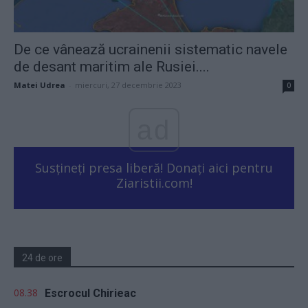
De ce vânează ucrainenii sistematic navele
de desant maritim ale Rusiei....
Matei Udrea
-
miercuri, 27 decembrie 2023
0
ad
Susțineți presa liberă! Donați aici pentru
Ziaristii.com!
24 de ore
08.38
Escrocul Chirieac