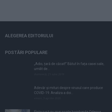
ALEGEREA EDITORULUI
POSTĂRI POPULARE
„Adio, țară de căcat!” Bătut în fața casei sale,
umilit de...
duminică, 21 iulie 2019
Adevăr și mituri despre virusul care produce
COVID-19. Analiza a doi...
vineri, 3 aprilie 2020
Flota rusă nu mai poate bombarda Odessa