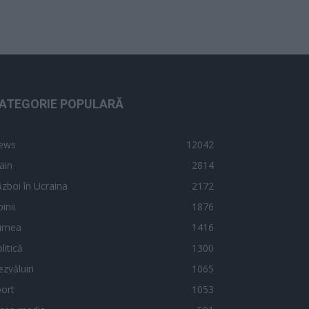
ATEGORIE POPULARĂ
ews
12042
ain
2814
zboi în Ucraina
2172
inii
1876
umea
1416
litică
1300
zvăluiri
1065
ort
1053