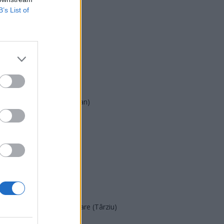
B’s List of
USR
PNL
PSD
AUR
UDMR
PMP (Tomac)
Forța Dreptei (L. Orban)
PNȚMM
REPER
SENS
SOS (Șoșoacă)
POT (Gavrilă)
PACE (Peia)
Acțiunea Conservatoare (Târziu)
PDF (Lazarus)