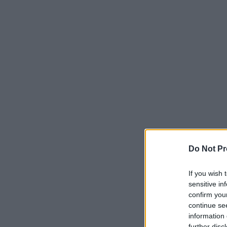
Do Not Pr
If you wish 
sensitive in
confirm you
continue se
information 
further disc