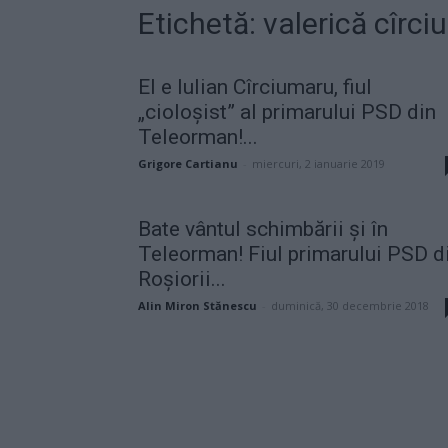
Etichetă: valerică cîrc
El e Iulian Cîrciumaru, fiul
„cioloșist” al primarului PSD din
Teleorman!...
Grigore Cartianu
-
miercuri, 2 ianuarie 2019
Bate vântul schimbării şi în
Teleorman! Fiul primarului PSD d
Roşiorii...
Alin Miron Stănescu
-
duminică, 30 decembrie 2018