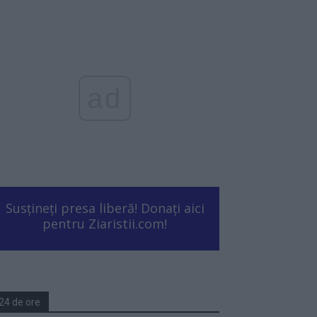
ad
Susțineți presa liberă! Donați aici
pentru Ziaristii.com!
24 de ore