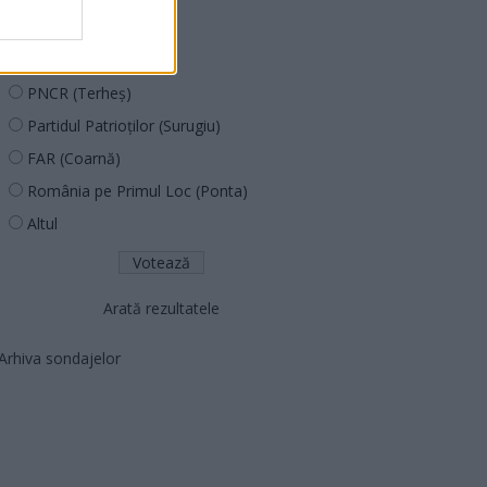
PUSL (D. Voiculescu)
PNȚCD (Pavelescu)
PNCR (Terheș)
Partidul Patrioților (Surugiu)
FAR (Coarnă)
România pe Primul Loc (Ponta)
Altul
Arată rezultatele
Arhiva sondajelor