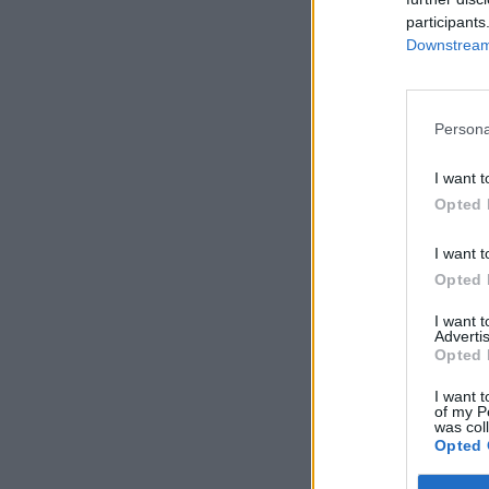
participants
Downstream 
Persona
I want t
Opted 
I want t
Opted 
I want 
Advertis
Opted 
I want t
of my P
was col
Opted 