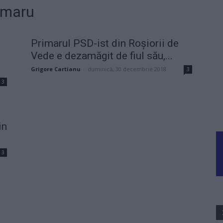
iumaru
Primarul PSD-ist din Roşiorii de
Vede e dezamăgit de fiul său,...
Grigore Cartianu
-
duminică, 30 decembrie 2018
3
3
in
3