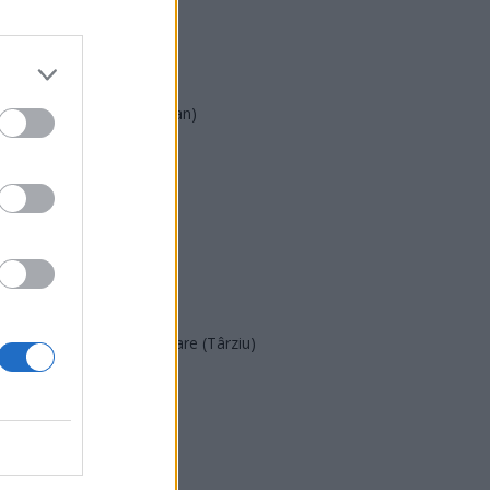
AUR
UDMR
PMP (Tomac)
Forța Dreptei (L. Orban)
PNȚMM
REPER
SENS
SOS (Șoșoacă)
POT (Gavrilă)
PACE (Peia)
Acțiunea Conservatoare (Târziu)
PDF (Lazarus)
PUSL (D. Voiculescu)
PNȚCD (Pavelescu)
PNCR (Terheș)