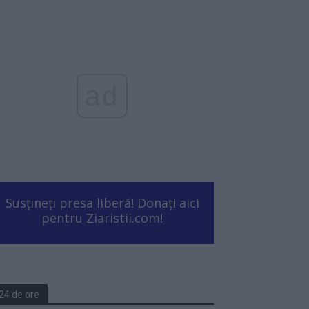
ad
Susțineți presa liberă! Donați aici
pentru Ziaristii.com!
24 de ore