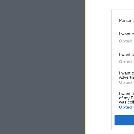
Persona
I want t
Opted 
I want t
Opted 
I want 
Advertis
Opted 
I want t
of my P
was col
Opted 