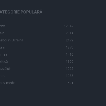
ATEGORIE POPULARĂ
ews
12042
ain
2814
zboi în Ucraina
2172
inii
1876
umea
1416
litică
1300
zvăluiri
1065
ort
1053
ass-media
591