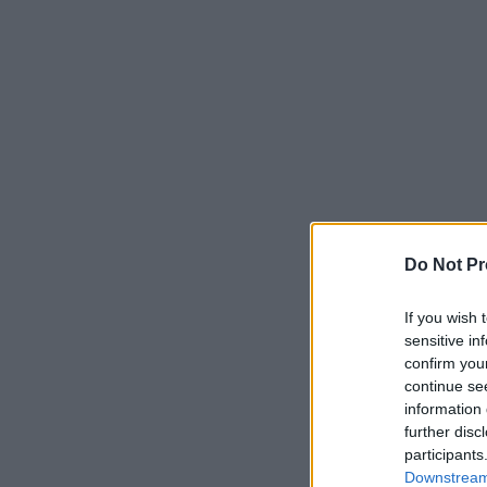
Do Not Pr
If you wish 
sensitive in
confirm you
continue se
information 
further disc
participants
Downstream 