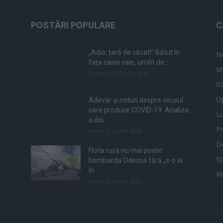
POSTĂRI POPULARE
C
„Adio, țară de căcat!” Bătut în
N
fața casei sale, umilit de...
M
duminică, 21 iulie 2019
Ră
Op
Adevăr și mituri despre virusul
care produce COVID-19. Analiza
L
a doi...
Po
vineri, 3 aprilie 2020
De
Flota rusă nu mai poate
Sp
bombarda Odessa fără „s-o ia
în...
M
vineri, 8 aprilie 2022