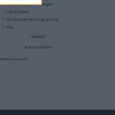
Partidul Patrioților (Surugiu)
FAR (Coarnă)
România pe Primul Loc (Ponta)
Altul
Arată rezultatele
Arhiva sondajelor