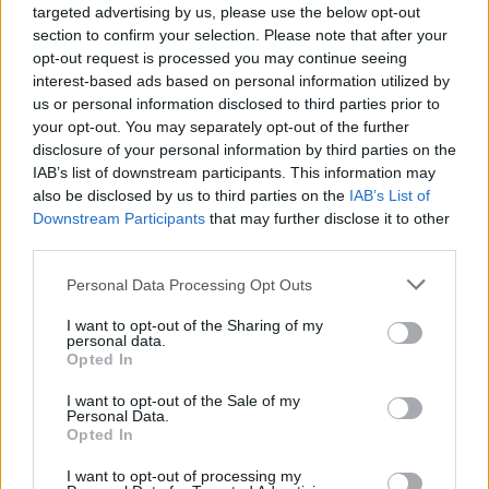
PNL
targeted advertising by us, please use the below opt-out
section to confirm your selection. Please note that after your
PSD
opt-out request is processed you may continue seeing
AUR
interest-based ads based on personal information utilized by
us or personal information disclosed to third parties prior to
UDMR
your opt-out. You may separately opt-out of the further
PMP (Tomac)
disclosure of your personal information by third parties on the
Forța Dreptei (L. Orban)
IAB’s list of downstream participants. This information may
also be disclosed by us to third parties on the
IAB’s List of
PNȚMM
Downstream Participants
that may further disclose it to other
REPER
third parties.
SENS
Personal Data Processing Opt Outs
SOS (Șoșoacă)
I want to opt-out of the Sharing of my
POT (Gavrilă)
personal data.
Opted In
PACE (Peia)
Acțiunea Conservatoare (Târziu)
I want to opt-out of the Sale of my
Personal Data.
PDF (Lazarus)
Opted In
PUSL (D. Voiculescu)
I want to opt-out of processing my