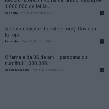
Record istoric în România: primul câștig de
1.000.000 de lei la...
Redacţia
-
vineri, 4 noiembrie 2022
0
A fost depășit milionul de morți Covid în
Europa
Redacţia
-
sâmbătă, 20 martie 2021
1
O femeie de 86 de ani – persoana cu
numărul 1.000.000...
Robert Mateescu
-
miercuri, 3 martie 2021
0