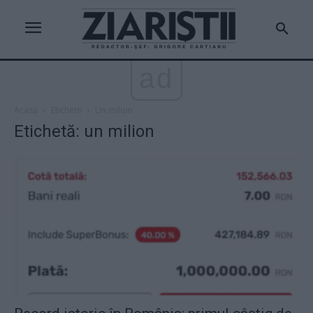
ad
Acasă
Etichete
Un milion
Etichetă: un milion