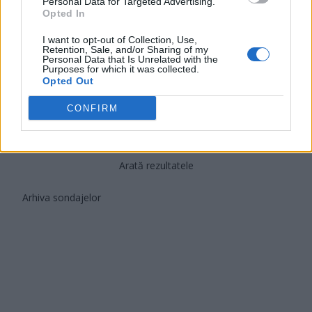
Personal Data for Targeted Advertising.
PNȚCD (Pavelescu)
Opted In
PNCR (Terheș)
I want to opt-out of Collection, Use,
Partidul Patrioților (Surugiu)
Retention, Sale, and/or Sharing of my
Personal Data that Is Unrelated with the
FAR (Coarnă)
Purposes for which it was collected.
Opted Out
România pe Primul Loc (Ponta)
CONFIRM
Altul
Arată rezultatele
Arhiva sondajelor