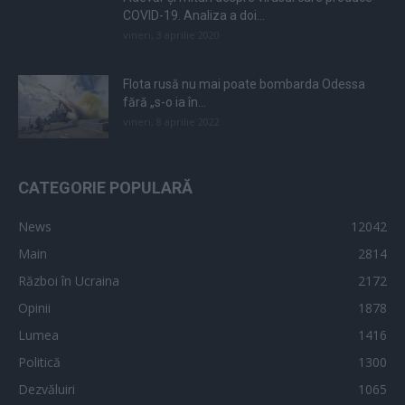
COVID-19. Analiza a doi...
vineri, 3 aprilie 2020
Flota rusă nu mai poate bombarda Odessa
fără „s-o ia în...
vineri, 8 aprilie 2022
CATEGORIE POPULARĂ
News
12042
Main
2814
Război în Ucraina
2172
Opinii
1878
Lumea
1416
Politică
1300
Dezvăluiri
1065