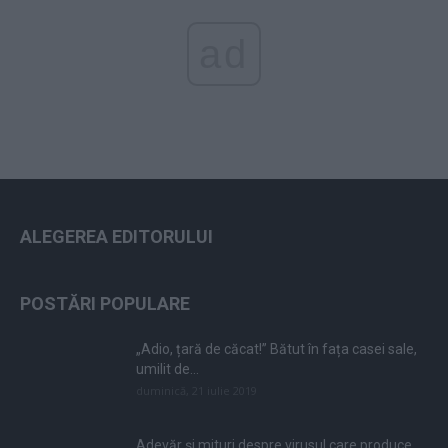
ad
ALEGEREA EDITORULUI
POSTĂRI POPULARE
„Adio, țară de căcat!” Bătut în fața casei sale,
umilit de...
duminică, 21 iulie 2019
Adevăr și mituri despre virusul care produce