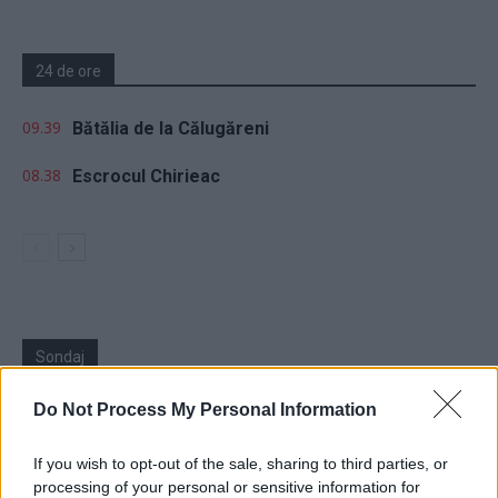
24 de ore
09.39
Bătălia de la Călugăreni
08.38
Escrocul Chirieac
Sondaj
Ce partid ați vota dacă alegerile parlamentare ar avea
Do Not Process My Personal Information
loc duminica viitoare?
If you wish to opt-out of the sale, sharing to third parties, or
USR
processing of your personal or sensitive information for