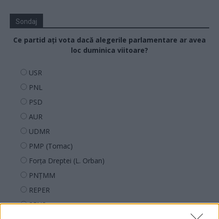
Sondaj
Ce partid ați vota dacă alegerile parlamentare ar avea
loc duminica viitoare?
USR
PNL
PSD
AUR
UDMR
PMP (Tomac)
Forța Dreptei (L. Orban)
PNȚMM
REPER
SENS