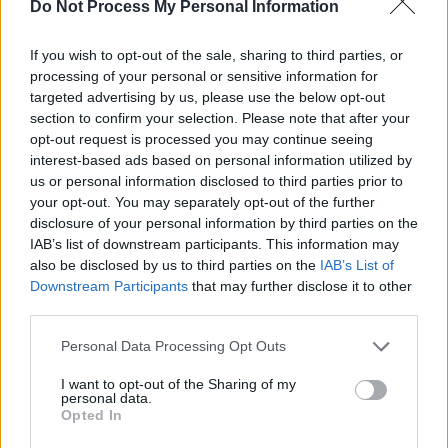
SOS (Șoșoacă)
Do Not Process My Personal Information
POT (Gavrilă)
If you wish to opt-out of the sale, sharing to third parties, or
PACE (Peia)
processing of your personal or sensitive information for
Acțiunea Conservatoare (Târziu)
targeted advertising by us, please use the below opt-out
section to confirm your selection. Please note that after your
PDF (Lazarus)
opt-out request is processed you may continue seeing
PUSL (D. Voiculescu)
interest-based ads based on personal information utilized by
PNȚCD (Pavelescu)
us or personal information disclosed to third parties prior to
your opt-out. You may separately opt-out of the further
PNCR (Terheș)
disclosure of your personal information by third parties on the
Partidul Patrioților (Surugiu)
IAB’s list of downstream participants. This information may
also be disclosed by us to third parties on the
IAB’s List of
FAR (Coarnă)
Downstream Participants
that may further disclose it to other
România pe Primul Loc (Ponta)
third parties.
Altul
Personal Data Processing Opt Outs
I want to opt-out of the Sharing of my
personal data.
Arată rezultatele
Opted In