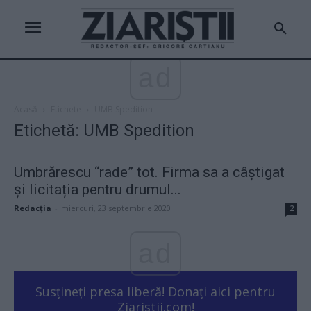
ad
Acasă
Etichete
UMB Spedition
Etichetă: UMB Spedition
Umbrărescu “rade” tot. Firma sa a câștigat
și licitația pentru drumul...
Redacţia
-
miercuri, 23 septembrie 2020
2
ad
Susțineți presa liberă! Donați aici pentru
Ziaristii.com!