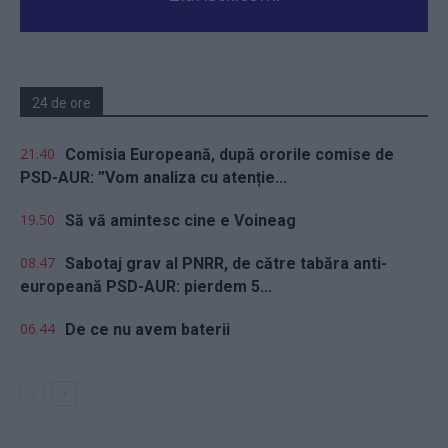
24 de ore
21.40
Comisia Europeană, după ororile comise de
PSD-AUR: ”Vom analiza cu atenție...
19.50
Să vă amintesc cine e Voineag
08.47
Sabotaj grav al PNRR, de către tabăra anti-
europeană PSD-AUR: pierdem 5...
06.44
De ce nu avem baterii