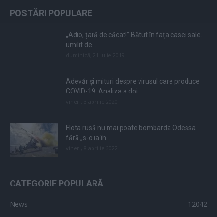
POSTĂRI POPULARE
„Adio, țară de căcat!” Bătut în fața casei sale,
umilit de...
duminică, 21 iulie 2019
Adevăr și mituri despre virusul care produce
COVID-19. Analiza a doi...
vineri, 3 aprilie 2020
Flota rusă nu mai poate bombarda Odessa
fără „s-o ia în...
vineri, 8 aprilie 2022
CATEGORIE POPULARĂ
News
12042