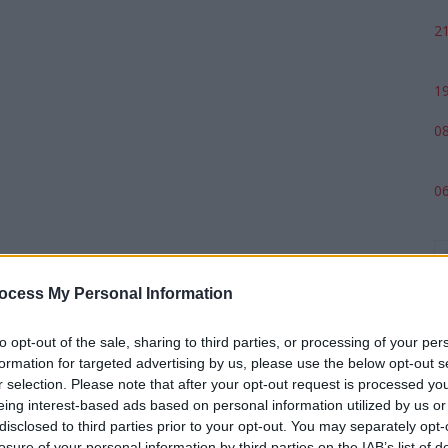
21
19
08
06
ocess My Personal Information
to opt-out of the sale, sharing to third parties, or processing of your per
formation for targeted advertising by us, please use the below opt-out s
r selection. Please note that after your opt-out request is processed y
eing interest-based ads based on personal information utilized by us or
p
disclosed to third parties prior to your opt-out. You may separately opt-
losure of your personal information by third parties on the IAB’s list of