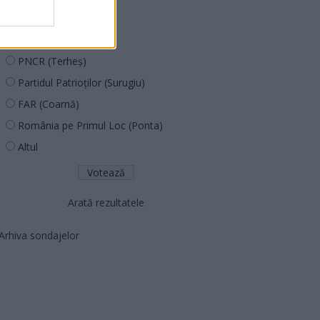
PUSL (D. Voiculescu)
PNȚCD (Pavelescu)
PNCR (Terheș)
Partidul Patrioților (Surugiu)
FAR (Coarnă)
România pe Primul Loc (Ponta)
Altul
Arată rezultatele
Arhiva sondajelor