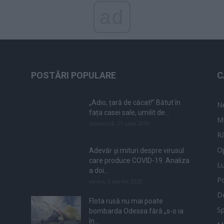
ad
POSTĂRI POPULARE
C
„Adio, țară de căcat!” Bătut în
N
fața casei sale, umilit de...
M
duminică, 21 iulie 2019
Ră
Op
Adevăr și mituri despre virusul
care produce COVID-19. Analiza
L
a doi...
Po
vineri, 3 aprilie 2020
De
Flota rusă nu mai poate
Sp
bombarda Odessa fără „s-o ia
în...