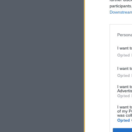
participants
Downstream 
Persona
I want t
Opted 
I want t
Opted 
I want 
Advertis
Opted 
I want t
of my P
was col
Opted 