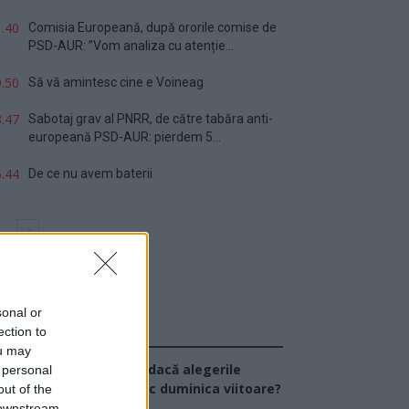
.40
Comisia Europeană, după ororile comise de
PSD-AUR: ”Vom analiza cu atenție...
.50
Să vă amintesc cine e Voineag
.47
Sabotaj grav al PNRR, de către tabăra anti-
europeană PSD-AUR: pierdem 5...
.44
De ce nu avem baterii
sonal or
ection to
Sondaj
ou may
Ce partid ați vota dacă alegerile
 personal
arlamentare ar avea loc duminica viitoare?
out of the
 downstream