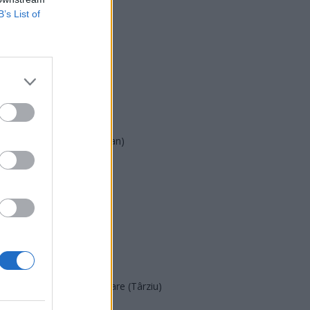
B’s List of
USR
PNL
PSD
AUR
UDMR
PMP (Tomac)
Forța Dreptei (L. Orban)
PNȚMM
REPER
SENS
SOS (Șoșoacă)
POT (Gavrilă)
PACE (Peia)
Acțiunea Conservatoare (Târziu)
PDF (Lazarus)