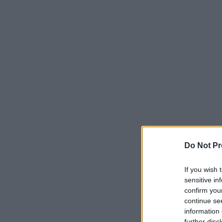
Do Not Pr
If you wish 
sensitive in
confirm you
continue se
information 
further disc