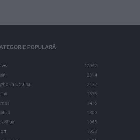
ATEGORIE POPULARĂ
ews
12042
ain
2814
zboi în Ucraina
2172
inii
1876
umea
1416
litică
1300
zvăluiri
1065
ort
1053