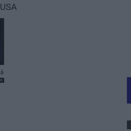
t USA
ră
25