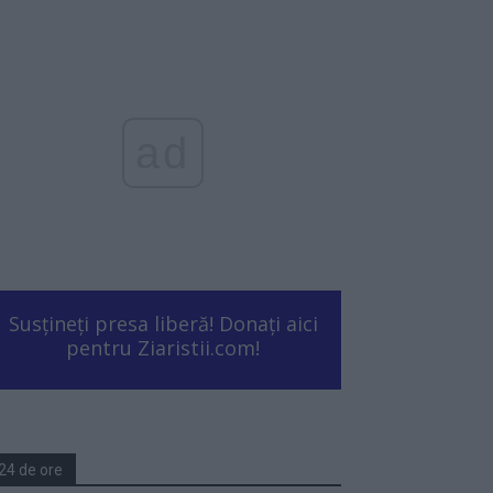
ad
Susțineți presa liberă! Donați aici
pentru Ziaristii.com!
24 de ore