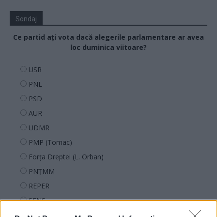
Sondaj
Ce partid ați vota dacă alegerile parlamentare ar avea
loc duminica viitoare?
USR
PNL
PSD
AUR
UDMR
PMP (Tomac)
Forța Dreptei (L. Orban)
PNȚMM
REPER
SENS
SOS (Șoșoacă)