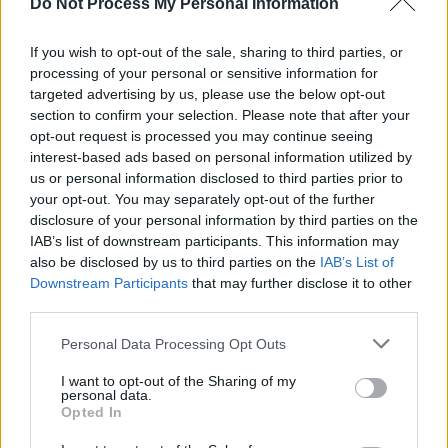
Do Not Process My Personal Information
POT (Gavrilă)
If you wish to opt-out of the sale, sharing to third parties, or
PACE (Peia)
processing of your personal or sensitive information for
Acțiunea Conservatoare (Târziu)
targeted advertising by us, please use the below opt-out
PDF (Lazarus)
section to confirm your selection. Please note that after your
opt-out request is processed you may continue seeing
PUSL (D. Voiculescu)
interest-based ads based on personal information utilized by
PNȚCD (Pavelescu)
us or personal information disclosed to third parties prior to
your opt-out. You may separately opt-out of the further
PNCR (Terheș)
disclosure of your personal information by third parties on the
Partidul Patrioților (Surugiu)
IAB’s list of downstream participants. This information may
also be disclosed by us to third parties on the
IAB’s List of
FAR (Coarnă)
Downstream Participants
that may further disclose it to other
România pe Primul Loc (Ponta)
third parties.
Altul
Personal Data Processing Opt Outs
I want to opt-out of the Sharing of my
personal data.
Arată rezultatele
Opted In