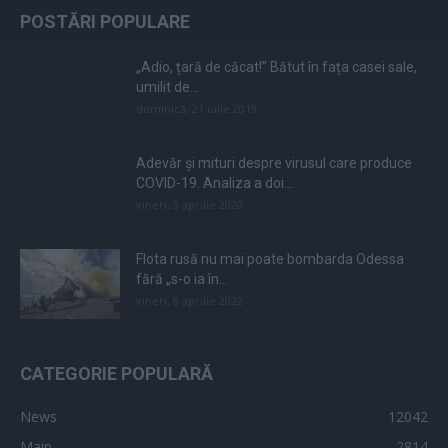
POSTĂRI POPULARE
„Adio, țară de căcat!” Bătut în fața casei sale,
umilit de...
duminică, 21 iulie 2019
Adevăr și mituri despre virusul care produce
COVID-19. Analiza a doi...
vineri, 3 aprilie 2020
Flota rusă nu mai poate bombarda Odessa
fără „s-o ia în...
vineri, 8 aprilie 2022
CATEGORIE POPULARĂ
News
12042
Main
2814