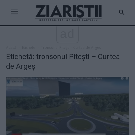
ad
Acasă
Etichete
Tronsonul Pitești – Curtea de Argeș
Etichetă: tronsonul Pitești – Curtea
de Argeș