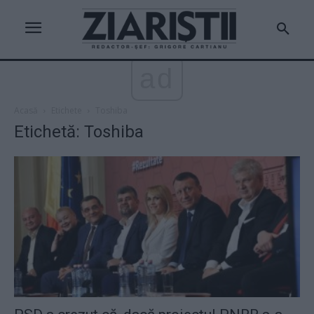
ad
Acasă
Etichete
Toshiba
Etichetă: Toshiba