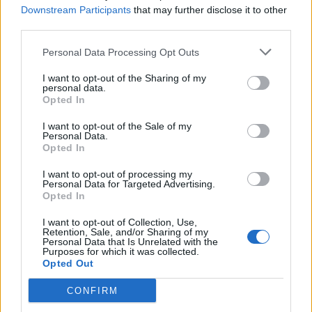
Downstream Participants
that may further disclose it to other
PDF (Lazarus)
third parties.
PUSL (D. Voiculescu)
Personal Data Processing Opt Outs
PNȚCD (Pavelescu)
I want to opt-out of the Sharing of my
PNCR (Terheș)
personal data.
Opted In
Partidul Patrioților (Surugiu)
FAR (Coarnă)
I want to opt-out of the Sale of my
Personal Data.
România pe Primul Loc (Ponta)
Opted In
Altul
I want to opt-out of processing my
Personal Data for Targeted Advertising.
Opted In
Arată rezultatele
I want to opt-out of Collection, Use,
Retention, Sale, and/or Sharing of my
Personal Data that Is Unrelated with the
Arhiva sondajelor
Purposes for which it was collected.
Opted Out
CONFIRM