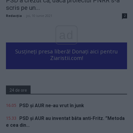
PSD a crezut că, dacă proiectul PNRR s-a
scris pe un...
Redacţia
-
joi, 10 iunie 2021
2
ad
Susțineți presa liberă! Donați aici pentru
Ziaristii.com!
24 de ore
16.05
PSD și AUR ne-au vrut în junk
15.33
PSD și AUR au inventat bâta anti-Fritz. ”Metoda
e cea din...