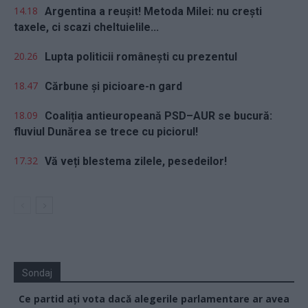
14.18
Argentina a reușit! Metoda Milei: nu crești
taxele, ci scazi cheltuielile...
20.26
Lupta politicii românești cu prezentul
18.47
Cărbune și picioare-n gard
18.09
Coaliția antieuropeană PSD–AUR se bucură:
fluviul Dunărea se trece cu piciorul!
17.32
Vă veți blestema zilele, pesedeilor!
Sondaj
Ce partid ați vota dacă alegerile parlamentare ar avea