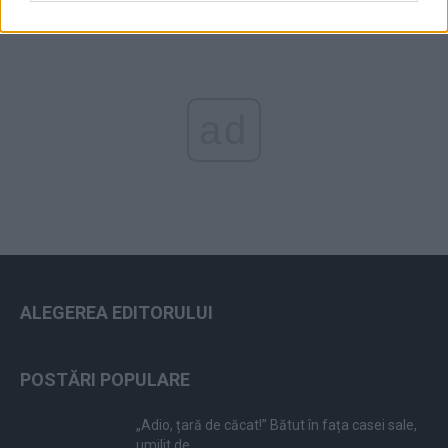
ad
ALEGEREA EDITORULUI
POSTĂRI POPULARE
„Adio, țară de căcat!” Bătut în fața casei sale,
umilit de...