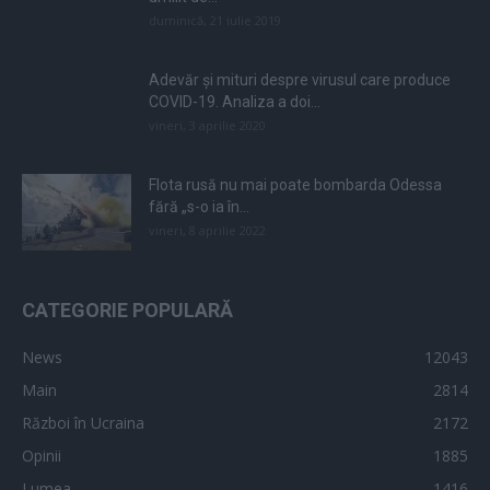
duminică, 21 iulie 2019
Adevăr și mituri despre virusul care produce
COVID-19. Analiza a doi...
vineri, 3 aprilie 2020
Flota rusă nu mai poate bombarda Odessa
fără „s-o ia în...
vineri, 8 aprilie 2022
CATEGORIE POPULARĂ
News
12043
Main
2814
Război în Ucraina
2172
Opinii
1885
Lumea
1416