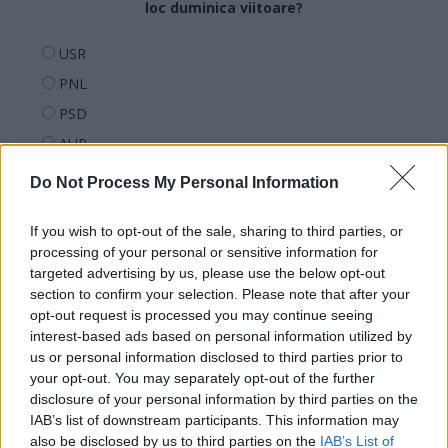
loc duminica viitoare?
USR
PNL
PSD
AUR
UDMR
Do Not Process My Personal Information
PMP (Tomac)
If you wish to opt-out of the sale, sharing to third parties, or
Forța Dreptei (L. Orban)
processing of your personal or sensitive information for
PNȚMM
targeted advertising by us, please use the below opt-out
REPER
section to confirm your selection. Please note that after your
opt-out request is processed you may continue seeing
SENS
interest-based ads based on personal information utilized by
SOS (Șoșoacă)
us or personal information disclosed to third parties prior to
your opt-out. You may separately opt-out of the further
POT (Gavrilă)
disclosure of your personal information by third parties on the
PACE (Peia)
IAB’s list of downstream participants. This information may
also be disclosed by us to third parties on the
IAB’s List of
Acțiunea Conservatoare (Târziu)