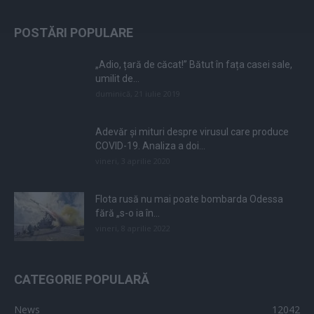
POSTĂRI POPULARE
„Adio, țară de căcat!” Bătut în fața casei sale,
umilit de...
duminică, 21 iulie 2019
Adevăr și mituri despre virusul care produce
COVID-19. Analiza a doi...
vineri, 3 aprilie 2020
Flota rusă nu mai poate bombarda Odessa
fără „s-o ia în...
vineri, 8 aprilie 2022
CATEGORIE POPULARĂ
News
12042