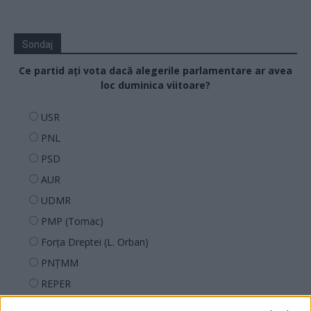
Sondaj
Ce partid ați vota dacă alegerile parlamentare ar avea
loc duminica viitoare?
USR
PNL
PSD
AUR
UDMR
PMP (Tomac)
Forța Dreptei (L. Orban)
PNȚMM
REPER
SENS