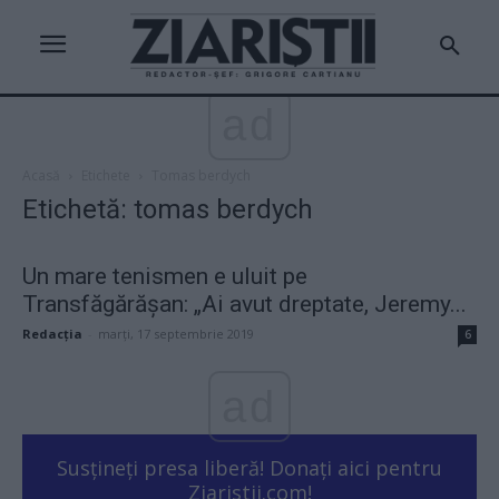
ad
Acasă
Etichete
Tomas berdych
Etichetă: tomas berdych
Un mare tenismen e uluit pe
Transfăgărășan: „Ai avut dreptate, Jeremy...
Redacţia
-
marți, 17 septembrie 2019
6
ad
Susțineți presa liberă! Donați aici pentru
Ziaristii.com!