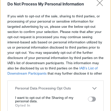
Do Not Process My Personal Information
SOS (Șoșoacă)
POT (Gavrilă)
If you wish to opt-out of the sale, sharing to third parties, or
PACE (Peia)
processing of your personal or sensitive information for
targeted advertising by us, please use the below opt-out
Acțiunea Conservatoare (Târziu)
section to confirm your selection. Please note that after your
PDF (Lazarus)
opt-out request is processed you may continue seeing
PUSL (D. Voiculescu)
interest-based ads based on personal information utilized by
us or personal information disclosed to third parties prior to
PNȚCD (Pavelescu)
your opt-out. You may separately opt-out of the further
PNCR (Terheș)
disclosure of your personal information by third parties on the
IAB’s list of downstream participants. This information may
Partidul Patrioților (Surugiu)
also be disclosed by us to third parties on the
IAB’s List of
FAR (Coarnă)
Downstream Participants
that may further disclose it to other
third parties.
România pe Primul Loc (Ponta)
Altul
Personal Data Processing Opt Outs
I want to opt-out of the Sharing of my
personal data.
Opted In
Arată rezultatele