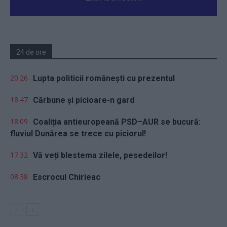
24 de ore
20.26
Lupta politicii românești cu prezentul
18.47
Cărbune și picioare-n gard
18.09
Coaliția antieuropeană PSD–AUR se bucură:
fluviul Dunărea se trece cu piciorul!
17.32
Vă veți blestema zilele, pesedeilor!
08.38
Escrocul Chirieac