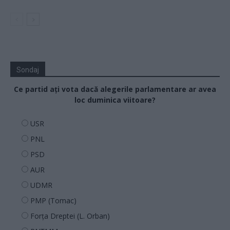
Sondaj
Ce partid ați vota dacă alegerile parlamentare ar avea
loc duminica viitoare?
USR
PNL
PSD
AUR
UDMR
PMP (Tomac)
Forța Dreptei (L. Orban)