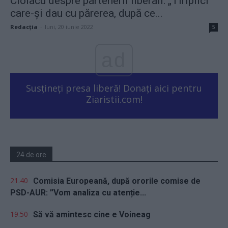
Ciolacu despre partenerii liberali: „Tiriplici
care-și dau cu părerea, după ce...
Redacţia
-
luni, 20 iunie 2022
5
ad
Susțineți presa liberă! Donați aici pentru
Ziaristii.com!
24 de ore
21.40
Comisia Europeană, după ororile comise de
PSD-AUR: ”Vom analiza cu atenție...
19.50
Să vă amintesc cine e Voineag