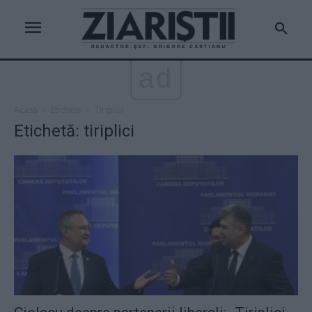
ad
Acasă
Etichete
Tiriplici
Etichetă: tiriplici