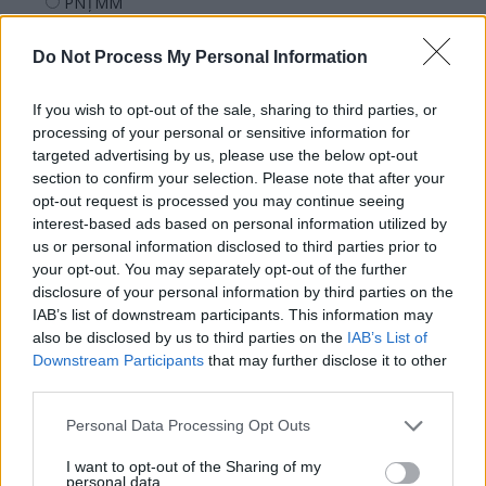
PNȚMM
REPER
Do Not Process My Personal Information
SENS
SOS (Șoșoacă)
If you wish to opt-out of the sale, sharing to third parties, or
POT (Gavrilă)
processing of your personal or sensitive information for
targeted advertising by us, please use the below opt-out
PACE (Peia)
section to confirm your selection. Please note that after your
Acțiunea Conservatoare (Târziu)
opt-out request is processed you may continue seeing
interest-based ads based on personal information utilized by
PDF (Lazarus)
us or personal information disclosed to third parties prior to
PUSL (D. Voiculescu)
your opt-out. You may separately opt-out of the further
disclosure of your personal information by third parties on the
PNȚCD (Pavelescu)
IAB’s list of downstream participants. This information may
PNCR (Terheș)
also be disclosed by us to third parties on the
IAB’s List of
Partidul Patrioților (Surugiu)
Downstream Participants
that may further disclose it to other
third parties.
FAR (Coarnă)
România pe Primul Loc (Ponta)
Personal Data Processing Opt Outs
Altul
I want to opt-out of the Sharing of my
personal data.