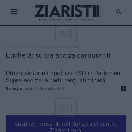
ad
Acasă
Etichete
Supra acciza carburanti
Etichetă: supra acciza carburanti
Orban, victorie împotriva PSD în Parlament!
Supra-acciza la carburanți, eliminată
Redacţia
-
marți, 3 decembrie 2019
0
ad
Susțineți presa liberă! Donați aici pentru
Ziaristii.com!