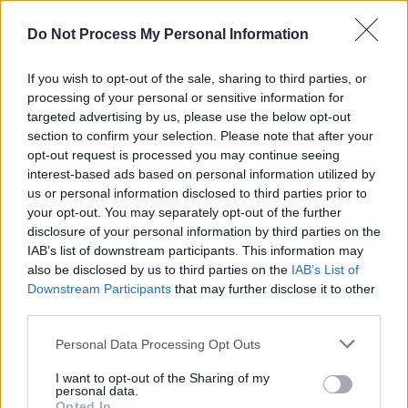
REPER
SENS
Do Not Process My Personal Information
SOS (Șoșoacă)
If you wish to opt-out of the sale, sharing to third parties, or
POT (Gavrilă)
processing of your personal or sensitive information for
PACE (Peia)
targeted advertising by us, please use the below opt-out
section to confirm your selection. Please note that after your
Acțiunea Conservatoare (Târziu)
opt-out request is processed you may continue seeing
PDF (Lazarus)
interest-based ads based on personal information utilized by
PUSL (D. Voiculescu)
us or personal information disclosed to third parties prior to
your opt-out. You may separately opt-out of the further
PNȚCD (Pavelescu)
disclosure of your personal information by third parties on the
PNCR (Terheș)
IAB’s list of downstream participants. This information may
also be disclosed by us to third parties on the
IAB’s List of
Partidul Patrioților (Surugiu)
Downstream Participants
that may further disclose it to other
FAR (Coarnă)
third parties.
România pe Primul Loc (Ponta)
Personal Data Processing Opt Outs
Altul
I want to opt-out of the Sharing of my
personal data.
Opted In