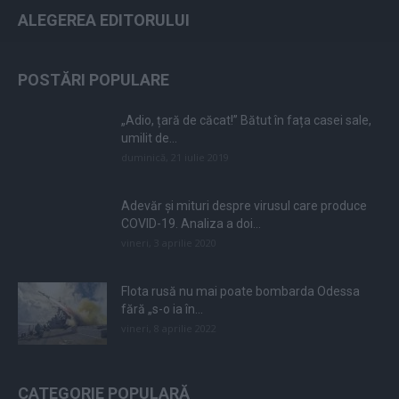
ALEGEREA EDITORULUI
POSTĂRI POPULARE
„Adio, țară de căcat!” Bătut în fața casei sale,
umilit de...
duminică, 21 iulie 2019
Adevăr și mituri despre virusul care produce
COVID-19. Analiza a doi...
vineri, 3 aprilie 2020
Flota rusă nu mai poate bombarda Odessa
fără „s-o ia în...
vineri, 8 aprilie 2022
CATEGORIE POPULARĂ