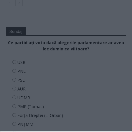
Sondaj
Ce partid ați vota dacă alegerile parlamentare ar avea
loc duminica viitoare?
USR
PNL
PSD
AUR
UDMR
PMP (Tomac)
Forța Dreptei (L. Orban)
PNȚMM