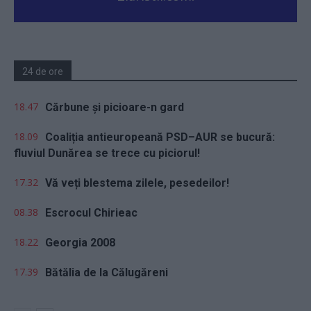
24 de ore
18.47
Cărbune și picioare-n gard
18.09
Coaliția antieuropeană PSD–AUR se bucură:
fluviul Dunărea se trece cu piciorul!
17.32
Vă veți blestema zilele, pesedeilor!
08.38
Escrocul Chirieac
18.22
Georgia 2008
17.39
Bătălia de la Călugăreni