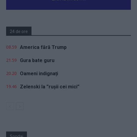
24 de ore
08.59
America fără Trump
21.59
Gura bate guru
20.20
Oameni indignați
19.46
Zelenski la ”rușii cei mici”
Sondaj