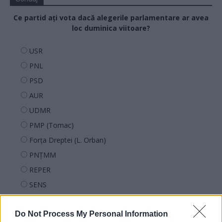
Ce partid ați vota dacă alegerile parlamentare ar avea
loc duminica viitoare?
USR
PNL
PSD
AUR
UDMR
PMP (Tomac)
Forța Dreptei (L. Orban)
PNȚMM
REPER
SENS
SOS (Șoșoacă)
Do Not Process My Personal Information
POT (Gavrilă)