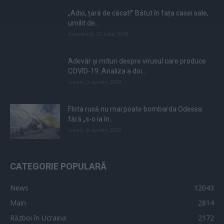
„Adio, țară de căcat!” Bătut în fața casei sale,
umilit de...
duminică, 21 iulie 2019
Adevăr și mituri despre virusul care produce
COVID-19. Analiza a doi...
vineri, 3 aprilie 2020
Flota rusă nu mai poate bombarda Odessa
fără „s-o ia în...
vineri, 8 aprilie 2022
CATEGORIE POPULARĂ
News
12043
Main
2814
Război în Ucraina
2172