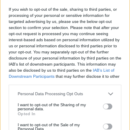
PACE (Peia)
If you wish to opt-out of the sale, sharing to third parties, or
Acțiunea Conservatoare (Târziu)
processing of your personal or sensitive information for
PDF (Lazarus)
targeted advertising by us, please use the below opt-out
section to confirm your selection. Please note that after your
PUSL (D. Voiculescu)
opt-out request is processed you may continue seeing
PNȚCD (Pavelescu)
interest-based ads based on personal information utilized by
us or personal information disclosed to third parties prior to
PNCR (Terheș)
your opt-out. You may separately opt-out of the further
Partidul Patrioților (Surugiu)
disclosure of your personal information by third parties on the
IAB’s list of downstream participants. This information may
FAR (Coarnă)
also be disclosed by us to third parties on the
IAB’s List of
România pe Primul Loc (Ponta)
Downstream Participants
that may further disclose it to other
Altul
third parties.
Personal Data Processing Opt Outs
I want to opt-out of the Sharing of my
Arată rezultatele
personal data.
Opted In
Arhiva sondajelor
I want to opt-out of the Sale of my
Personal Data.