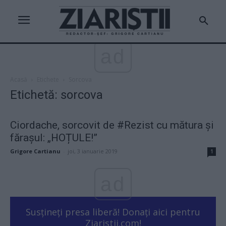
ad
Acasă
Etichete
Sorcova
Etichetă: sorcova
Ciordache, sorcovit de #Rezist cu mătura și
fărașul: „HOȚULE!”
Grigore Cartianu
-
joi, 3 ianuarie 2019
1
ad
Susțineți presa liberă! Donați aici pentru
Ziaristii.com!