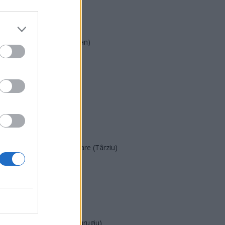
UDMR
PMP (Tomac)
Forța Dreptei (L. Orban)
PNȚMM
REPER
SENS
SOS (Șoșoacă)
POT (Gavrilă)
PACE (Peia)
Acțiunea Conservatoare (Târziu)
PDF (Lazarus)
PUSL (D. Voiculescu)
PNȚCD (Pavelescu)
PNCR (Terheș)
Partidul Patrioților (Surugiu)