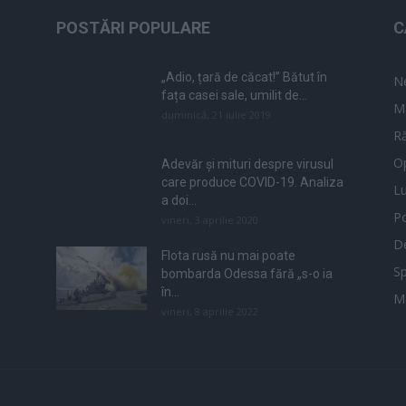
POSTĂRI POPULARE
C
„Adio, țară de căcat!” Bătut în
N
fața casei sale, umilit de...
M
duminică, 21 iulie 2019
Ră
Op
Adevăr și mituri despre virusul
care produce COVID-19. Analiza
L
a doi...
Po
vineri, 3 aprilie 2020
De
Flota rusă nu mai poate
Sp
bombarda Odessa fără „s-o ia
în...
M
vineri, 8 aprilie 2022