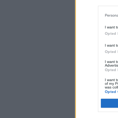
Persona
I want t
Opted 
I want t
Opted 
I want 
Advertis
Opted 
I want t
of my P
was col
Opted 