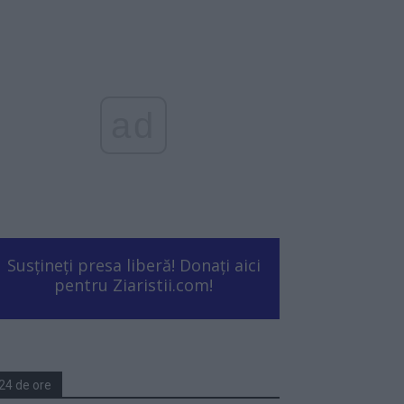
ad
Susțineți presa liberă! Donați aici
pentru Ziaristii.com!
24 de ore