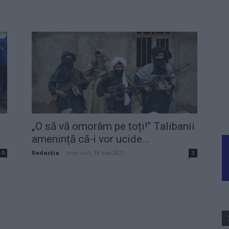
„O să vă omorâm pe toți!“ Talibanii
amenință că-i vor ucide...
Redacţia
-
miercuri, 19 mai 2021
0
3