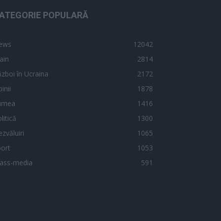
ATEGORIE POPULARĂ
ews
12042
ain
2814
zboi în Ucraina
2172
inii
1878
umea
1416
litică
1300
zvăluiri
1065
ort
1053
ass-media
591