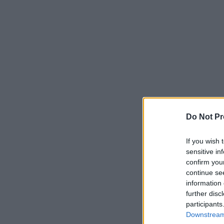
Do Not Pr
If you wish 
sensitive in
confirm you
continue se
information 
further disc
participants
Downstream 