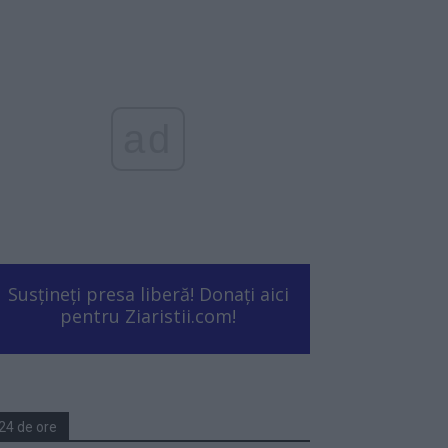
ad
Susțineți presa liberă! Donați aici
pentru Ziaristii.com!
24 de ore