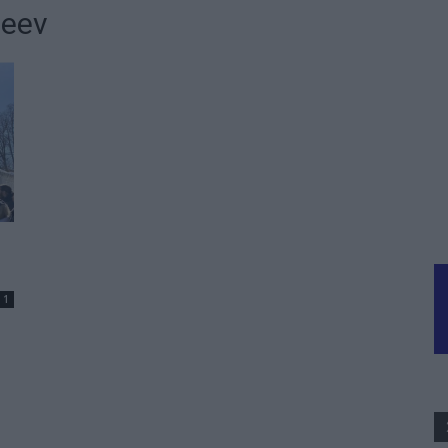
teev
1