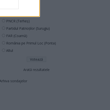
PUSL (D. Voiculescu)
PNȚCD (Pavelescu)
PNCR (Terheș)
Partidul Patrioților (Surugiu)
FAR (Coarnă)
România pe Primul Loc (Ponta)
Altul
Arată rezultatele
Arhiva sondajelor