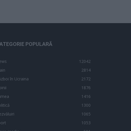
ATEGORIE POPULARĂ
ews
12042
ain
2814
zboi în Ucraina
2172
inii
1876
umea
1416
litică
1300
zvăluiri
1065
ort
1053