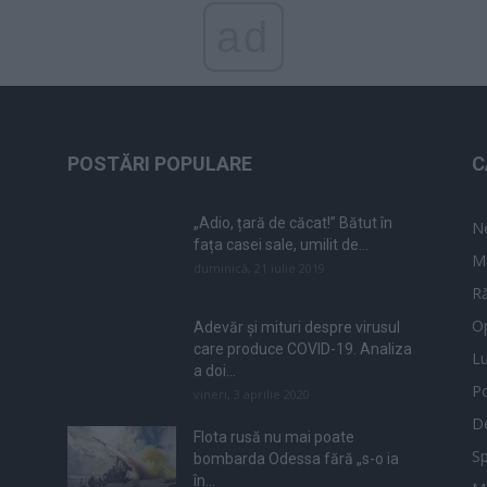
ad
POSTĂRI POPULARE
C
„Adio, țară de căcat!” Bătut în
N
fața casei sale, umilit de...
M
duminică, 21 iulie 2019
Ră
Op
Adevăr și mituri despre virusul
care produce COVID-19. Analiza
L
a doi...
Po
vineri, 3 aprilie 2020
De
Flota rusă nu mai poate
Sp
bombarda Odessa fără „s-o ia
în...