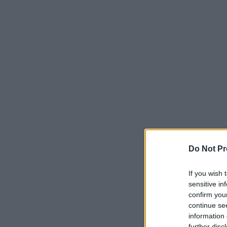
Do Not Pr
If you wish 
sensitive in
confirm you
continue se
information 
further disc