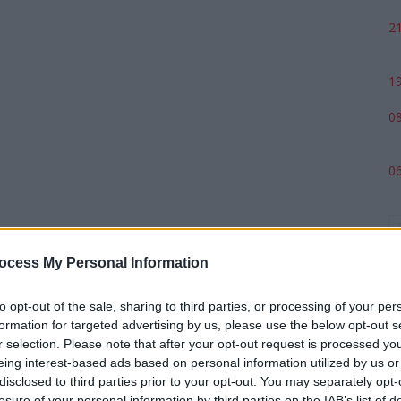
21
19
08
06
ocess My Personal Information
to opt-out of the sale, sharing to third parties, or processing of your per
formation for targeted advertising by us, please use the below opt-out s
r selection. Please note that after your opt-out request is processed y
eing interest-based ads based on personal information utilized by us or
p
disclosed to third parties prior to your opt-out. You may separately opt-
losure of your personal information by third parties on the IAB’s list of