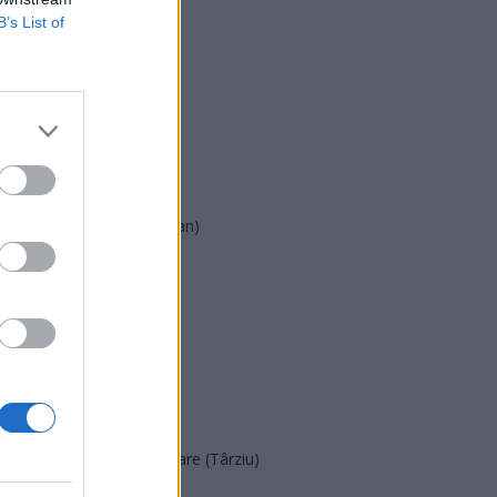
B’s List of
USR
PNL
PSD
AUR
UDMR
PMP (Tomac)
Forța Dreptei (L. Orban)
PNȚMM
REPER
SENS
SOS (Șoșoacă)
POT (Gavrilă)
PACE (Peia)
Acțiunea Conservatoare (Târziu)
PDF (Lazarus)