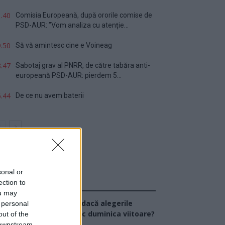
.40
Comisia Europeană, după ororile comise de
PSD-AUR: ”Vom analiza cu atenție...
.50
Să vă amintesc cine e Voineag
.47
Sabotaj grav al PNRR, de către tabăra anti-
europeană PSD-AUR: pierdem 5...
.44
De ce nu avem baterii
sonal or
ection to
Sondaj
ou may
Ce partid ați vota dacă alegerile
 personal
arlamentare ar avea loc duminica viitoare?
out of the
 downstream