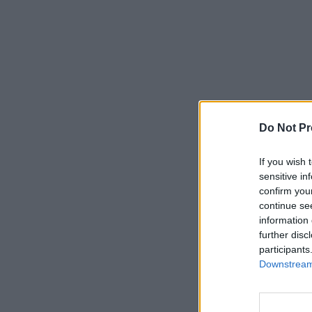
Do Not Pr
If you wish 
sensitive in
confirm you
continue se
information 
further disc
participants
Downstream 