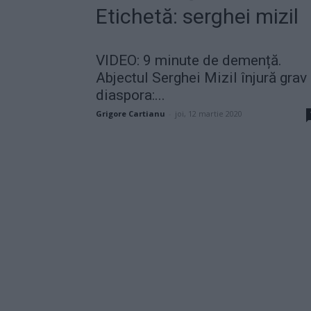
Etichetă: serghei mizil
VIDEO: 9 minute de demență.
Abjectul Serghei Mizil înjură grav
diaspora:...
Grigore Cartianu
-
joi, 12 martie 2020