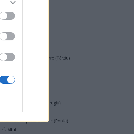
PNȚMM
REPER
SENS
SOS (Șoșoacă)
POT (Gavrilă)
PACE (Peia)
Acțiunea Conservatoare (Târziu)
PDF (Lazarus)
PUSL (D. Voiculescu)
PNȚCD (Pavelescu)
PNCR (Terheș)
Partidul Patrioților (Surugiu)
FAR (Coarnă)
România pe Primul Loc (Ponta)
Altul