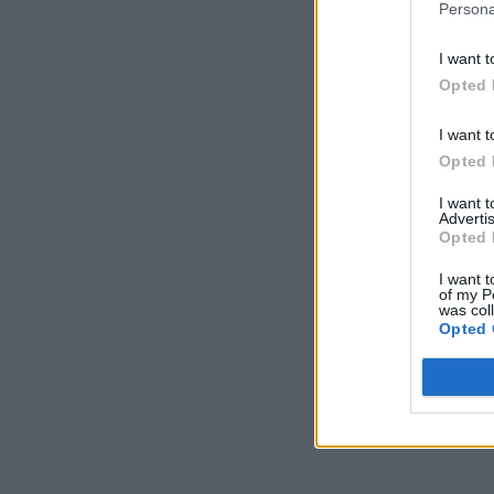
Persona
I want t
Opted 
I want t
Opted 
I want 
Advertis
Opted 
I want t
of my P
was col
Opted 