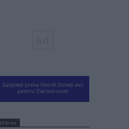
ad
Susțineți presa liberă! Donați aici
pentru Ziaristii.com!
24 de ore