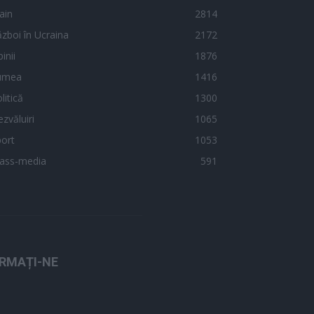
ain
2814
zboi în Ucraina
2172
inii
1876
umea
1416
litică
1300
zvăluiri
1065
ort
1053
ass-media
591
RMAȚI-NE