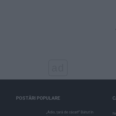
ad
POSTĂRI POPULARE
C
„Adio, țară de căcat!” Bătut în
N