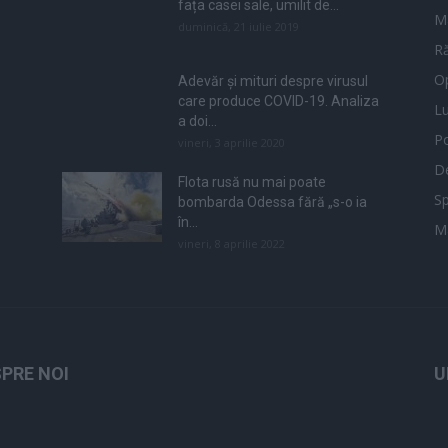
fața casei sale, umilit de...
M
duminică, 21 iulie 2019
Ră
Op
Adevăr și mituri despre virusul
care produce COVID-19. Analiza
L
a doi...
Po
vineri, 3 aprilie 2020
De
Flota rusă nu mai poate
Sp
bombarda Odessa fără „s-o ia
în...
M
vineri, 8 aprilie 2022
PRE NOI
U