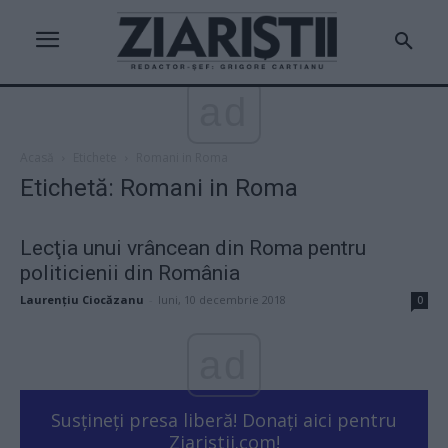
ad
Acasă
Etichete
Romani in Roma
Etichetă: Romani in Roma
Lecţia unui vrâncean din Roma pentru
politicienii din România
Laurențiu Ciocăzanu
-
luni, 10 decembrie 2018
0
ad
Susțineți presa liberă! Donați aici pentru
Ziaristii.com!