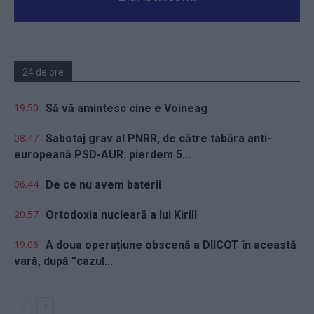
24 de ore
19.50
Să vă amintesc cine e Voineag
08.47
Sabotaj grav al PNRR, de către tabăra anti-
europeană PSD-AUR: pierdem 5...
06.44
De ce nu avem baterii
20.57
Ortodoxia nucleară a lui Kirill
19.06
A doua operațiune obscenă a DIICOT în această
vară, după ”cazul...