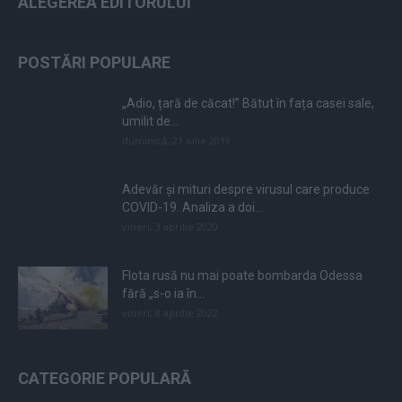
ALEGEREA EDITORULUI
POSTĂRI POPULARE
„Adio, țară de căcat!” Bătut în fața casei sale,
umilit de...
duminică, 21 iulie 2019
Adevăr și mituri despre virusul care produce
COVID-19. Analiza a doi...
vineri, 3 aprilie 2020
Flota rusă nu mai poate bombarda Odessa
fără „s-o ia în...
vineri, 8 aprilie 2022
CATEGORIE POPULARĂ