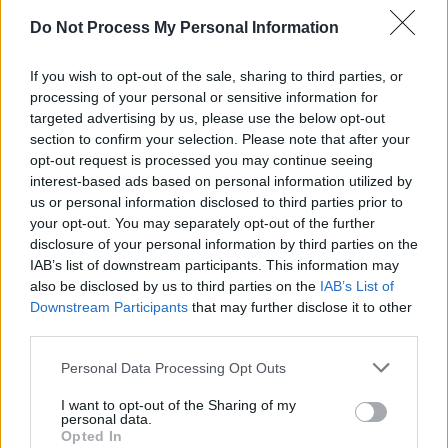
SENS
Do Not Process My Personal Information
SOS (Șoșoacă)
POT (Gavrilă)
If you wish to opt-out of the sale, sharing to third parties, or
processing of your personal or sensitive information for
PACE (Peia)
targeted advertising by us, please use the below opt-out
Acțiunea Conservatoare (Târziu)
section to confirm your selection. Please note that after your
opt-out request is processed you may continue seeing
PDF (Lazarus)
interest-based ads based on personal information utilized by
PUSL (D. Voiculescu)
us or personal information disclosed to third parties prior to
PNȚCD (Pavelescu)
your opt-out. You may separately opt-out of the further
disclosure of your personal information by third parties on the
PNCR (Terheș)
IAB’s list of downstream participants. This information may
Partidul Patrioților (Surugiu)
also be disclosed by us to third parties on the
IAB’s List of
Downstream Participants
that may further disclose it to other
FAR (Coarnă)
third parties.
România pe Primul Loc (Ponta)
Personal Data Processing Opt Outs
Altul
I want to opt-out of the Sharing of my
personal data.
Opted In