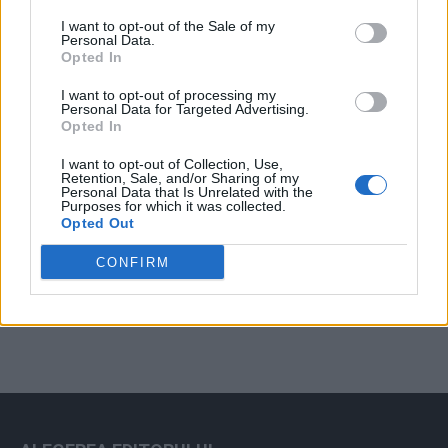
Arată rezultatele
I want to opt-out of the Sale of my
Personal Data.
Arhiva sondajelor
Opted In
I want to opt-out of processing my
Personal Data for Targeted Advertising.
Opted In
I want to opt-out of Collection, Use,
Retention, Sale, and/or Sharing of my
Personal Data that Is Unrelated with the
Purposes for which it was collected.
Opted Out
ad
CONFIRM