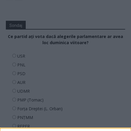
Sondaj
Ce partid ați vota dacă alegerile parlamentare ar avea
loc duminica viitoare?
USR
PNL
PSD
AUR
UDMR
PMP (Tomac)
Forța Dreptei (L. Orban)
PNȚMM
REPER