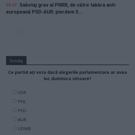
08.47
Sabotaj grav al PNRR, de către tabăra anti-
europeană PSD-AUR: pierdem 5...
Sondaj
Ce partid ați vota dacă alegerile parlamentare ar avea
loc duminica viitoare?
USR
PNL
PSD
AUR
UDMR