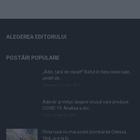
ALEGEREA EDITORULUI
POSTĂRI POPULARE
„Adio, țară de căcat!” Bătut în fața casei sale,
umilit de...
duminică, 21 iulie 2019
Adevăr și mituri despre virusul care produce
COVID-19. Analiza a doi...
vineri, 3 aprilie 2020
Flota rusă nu mai poate bombarda Odessa
fără „s-o ia în...