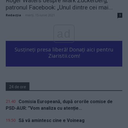
Roger Waters despre Mark Zuckerberg,
patronul Facebook: „Unul dintre cei mai...
Redacţia
-
marți, 15 iunie 2021
3
ad
Susțineți presa liberă! Donați aici pentru
Ziaristii.com!
24 de ore
21.40
Comisia Europeană, după ororile comise de
PSD-AUR: ”Vom analiza cu atenție...
19.50
Să vă amintesc cine e Voineag