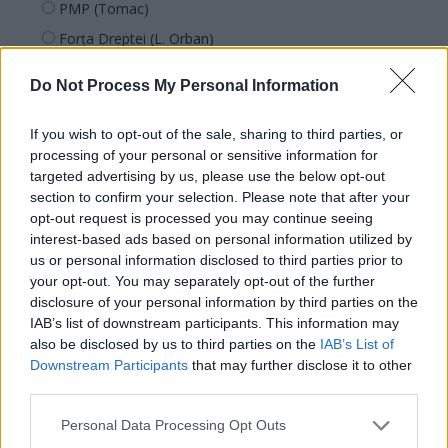
PMP (Tomac)
Forța Dreptei (L. Orban)
PNȚMM
Do Not Process My Personal Information
REPER
SENS
If you wish to opt-out of the sale, sharing to third parties, or
processing of your personal or sensitive information for
SOS (Șoșoacă)
targeted advertising by us, please use the below opt-out
POT (Gavrilă)
section to confirm your selection. Please note that after your
PACE (Peia)
opt-out request is processed you may continue seeing
interest-based ads based on personal information utilized by
Acțiunea Conservatoare (Târziu)
us or personal information disclosed to third parties prior to
PDF (Lazarus)
your opt-out. You may separately opt-out of the further
disclosure of your personal information by third parties on the
PUSL (D. Voiculescu)
IAB’s list of downstream participants. This information may
PNȚCD (Pavelescu)
also be disclosed by us to third parties on the
IAB’s List of
Downstream Participants
that may further disclose it to other
PNCR (Terheș)
third parties.
Partidul Patrioților (Surugiu)
Personal Data Processing Opt Outs
FAR (Coarnă)