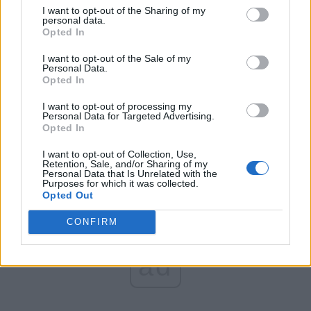
România pe Primul Loc (Ponta)
I want to opt-out of the Sharing of my
personal data.
Altul
Opted In
I want to opt-out of the Sale of my
Personal Data.
Opted In
Arată rezultatele
I want to opt-out of processing my
Arhiva sondajelor
Personal Data for Targeted Advertising.
Opted In
I want to opt-out of Collection, Use,
Retention, Sale, and/or Sharing of my
Personal Data that Is Unrelated with the
Purposes for which it was collected.
Opted Out
CONFIRM
ad