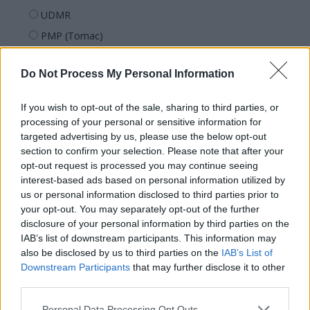
UDMR
PMP (Tomac)
Forța Dreptei (L. Orban)
Do Not Process My Personal Information
PNȚMM
REPER
If you wish to opt-out of the sale, sharing to third parties, or
SENS
processing of your personal or sensitive information for
targeted advertising by us, please use the below opt-out
SOS (Șoșoacă)
section to confirm your selection. Please note that after your
POT (Gavrilă)
opt-out request is processed you may continue seeing
interest-based ads based on personal information utilized by
PACE (Peia)
us or personal information disclosed to third parties prior to
Acțiunea Conservatoare (Târziu)
your opt-out. You may separately opt-out of the further
PDF (Lazarus)
disclosure of your personal information by third parties on the
IAB’s list of downstream participants. This information may
PUSL (D. Voiculescu)
also be disclosed by us to third parties on the
IAB’s List of
PNȚCD (Pavelescu)
Downstream Participants
that may further disclose it to other
third parties.
PNCR (Terheș)
Partidul Patrioților (Surugiu)
Personal Data Processing Opt Outs