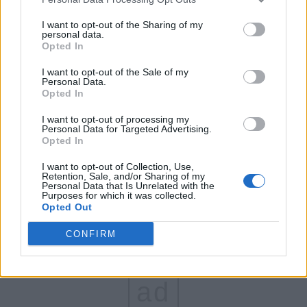
FAR (Coarnă)
I want to opt-out of the Sharing of my
personal data.
România pe Primul Loc (Ponta)
Opted In
Altul
I want to opt-out of the Sale of my
Personal Data.
Opted In
Arată rezultatele
I want to opt-out of processing my
Personal Data for Targeted Advertising.
Opted In
Arhiva sondajelor
I want to opt-out of Collection, Use,
Retention, Sale, and/or Sharing of my
Personal Data that Is Unrelated with the
Purposes for which it was collected.
Opted Out
CONFIRM
ad