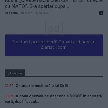
Rusia: „Crește riscul unei confruntări directe
cu NATO”. S-a speriat după...
Redacţia
-
miercuri, 1 iunie 2022
0
ad
Susțineți presa liberă! Donați aici pentru
Ziaristii.com!
24 de ore
20.57
Ortodoxia nucleară a lui Kirill
19.06
A doua operațiune obscenă a DIICOT în această
vară, după ”cazul...