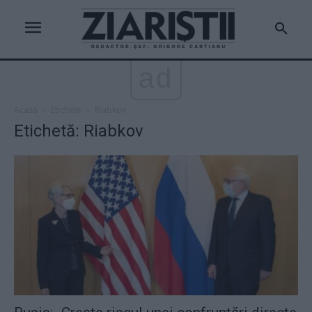
ad
Acasă
Etichete
Riabkov
Etichetă: Riabkov