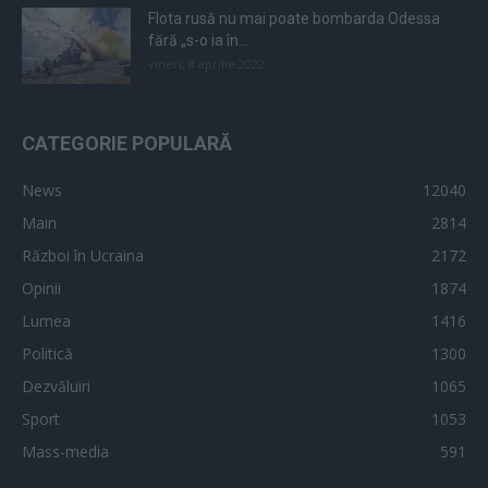
Flota rusă nu mai poate bombarda Odessa
fără „s-o ia în...
vineri, 8 aprilie 2022
CATEGORIE POPULARĂ
News
12040
Main
2814
Război în Ucraina
2172
Opinii
1874
Lumea
1416
Politică
1300
Dezvăluiri
1065
Sport
1053
Mass-media
591