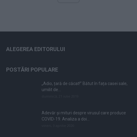
ALEGEREA EDITORULUI
POSTĂRI POPULARE
„Adio, țară de căcat!” Bătut în fața casei sale,
umilit de...
duminică, 21 iulie 2019
Adevăr și mituri despre virusul care produce
COVID-19. Analiza a doi...
vineri, 3 aprilie 2020