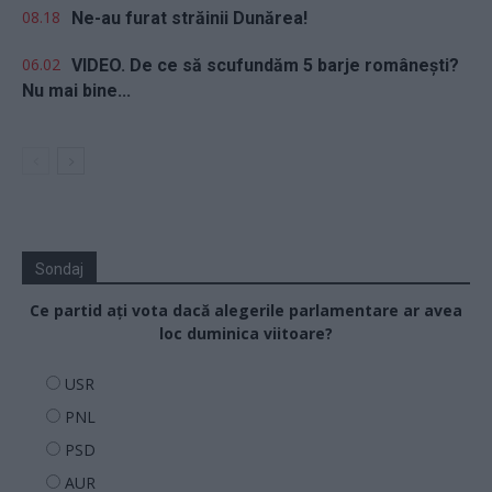
08.18
Ne-au furat străinii Dunărea!
06.02
VIDEO. De ce să scufundăm 5 barje românești?
Nu mai bine...
Sondaj
Ce partid ați vota dacă alegerile parlamentare ar avea
loc duminica viitoare?
USR
PNL
PSD
AUR