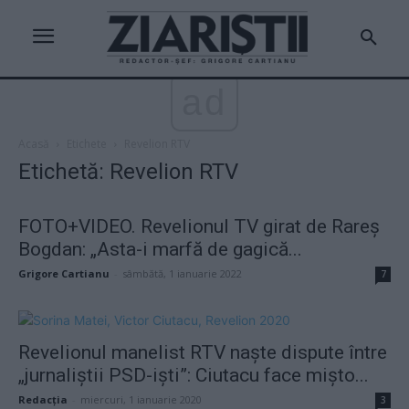
ad
Acasă
Etichete
Revelion RTV
Etichetă: Revelion RTV
FOTO+VIDEO. Revelionul TV girat de Rareș
Bogdan: „Asta-i marfă de gagică...
Grigore Cartianu
-
sâmbătă, 1 ianuarie 2022
7
Revelionul manelist RTV naște dispute între
„jurnaliștii PSD-iști”: Ciutacu face mișto...
Redacţia
-
miercuri, 1 ianuarie 2020
3