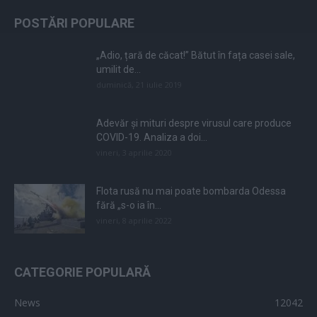
POSTĂRI POPULARE
„Adio, țară de căcat!” Bătut în fața casei sale,
umilit de...
duminică, 21 iulie 2019
Adevăr și mituri despre virusul care produce
COVID-19. Analiza a doi...
vineri, 3 aprilie 2020
Flota rusă nu mai poate bombarda Odessa
fără „s-o ia în...
vineri, 8 aprilie 2022
CATEGORIE POPULARĂ
News
12042