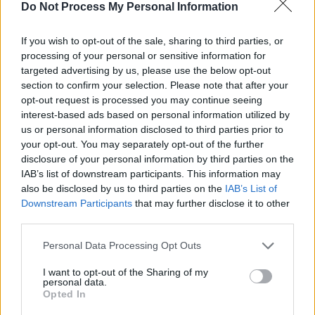
SOS (Șoșoacă)
Do Not Process My Personal Information
POT (Gavrilă)
If you wish to opt-out of the sale, sharing to third parties, or
PACE (Peia)
processing of your personal or sensitive information for
Acțiunea Conservatoare (Târziu)
targeted advertising by us, please use the below opt-out
section to confirm your selection. Please note that after your
PDF (Lazarus)
opt-out request is processed you may continue seeing
PUSL (D. Voiculescu)
interest-based ads based on personal information utilized by
us or personal information disclosed to third parties prior to
PNȚCD (Pavelescu)
your opt-out. You may separately opt-out of the further
PNCR (Terheș)
disclosure of your personal information by third parties on the
Partidul Patrioților (Surugiu)
IAB’s list of downstream participants. This information may
also be disclosed by us to third parties on the
IAB’s List of
FAR (Coarnă)
Downstream Participants
that may further disclose it to other
România pe Primul Loc (Ponta)
third parties.
Altul
Personal Data Processing Opt Outs
I want to opt-out of the Sharing of my
personal data.
Arată rezultatele
Opted In