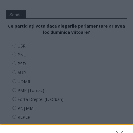
Sondaj
Ce partid ați vota dacă alegerile parlamentare ar avea
loc duminica viitoare?
USR
PNL
PSD
AUR
UDMR
PMP (Tomac)
Forța Dreptei (L. Orban)
PNȚMM
REPER
SENS