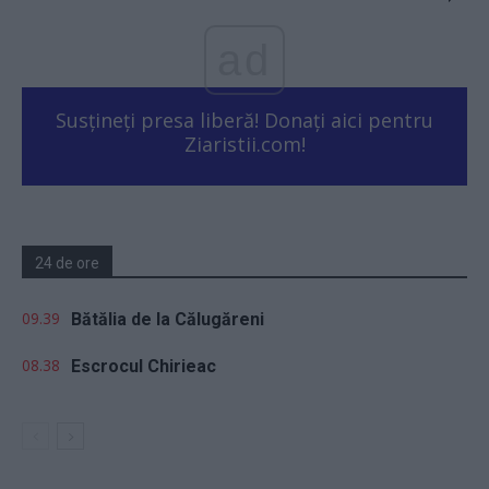
ad
Susțineți presa liberă! Donați aici pentru
Ziaristii.com!
24 de ore
09.39
Bătălia de la Călugăreni
08.38
Escrocul Chirieac