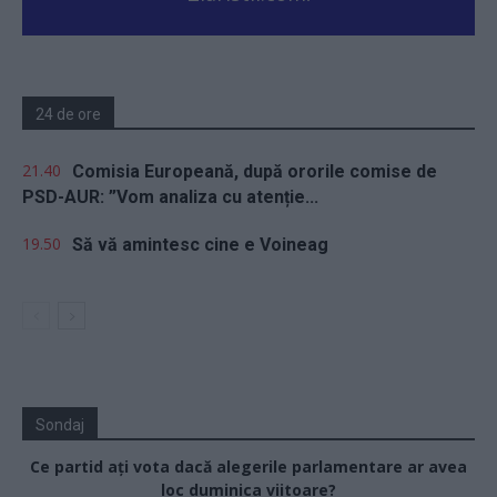
24 de ore
21.40
Comisia Europeană, după ororile comise de
PSD-AUR: ”Vom analiza cu atenție...
19.50
Să vă amintesc cine e Voineag
Sondaj
Ce partid ați vota dacă alegerile parlamentare ar avea
loc duminica viitoare?