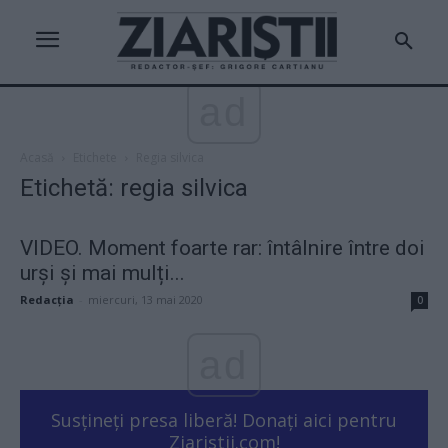
ad
Acasă
Etichete
Regia silvica
Etichetă: regia silvica
VIDEO. Moment foarte rar: întâlnire între doi
urși și mai mulți...
Redacţia
-
miercuri, 13 mai 2020
0
ad
Susțineți presa liberă! Donați aici pentru
Ziaristii.com!