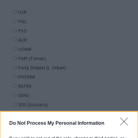
USR
PNL
PSD
AUR
UDMR
PMP (Tomac)
Forța Dreptei (L. Orban)
PNȚMM
REPER
SENS
SOS (Șoșoacă)
POT (Gavrilă)
PACE (Peia)
Do Not Process My Personal Information
Acțiunea Conservatoare (Târziu)