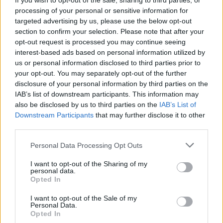
If you wish to opt-out of the sale, sharing to third parties, or
PDF (Lazarus)
processing of your personal or sensitive information for
PUSL (D. Voiculescu)
targeted advertising by us, please use the below opt-out
section to confirm your selection. Please note that after your
PNȚCD (Pavelescu)
opt-out request is processed you may continue seeing
PNCR (Terheș)
interest-based ads based on personal information utilized by
us or personal information disclosed to third parties prior to
Partidul Patrioților (Surugiu)
your opt-out. You may separately opt-out of the further
FAR (Coarnă)
disclosure of your personal information by third parties on the
IAB’s list of downstream participants. This information may
România pe Primul Loc (Ponta)
also be disclosed by us to third parties on the
IAB’s List of
Altul
Downstream Participants
that may further disclose it to other
third parties.
Personal Data Processing Opt Outs
Arată rezultatele
I want to opt-out of the Sharing of my
personal data.
Arhiva sondajelor
Opted In
I want to opt-out of the Sale of my
Personal Data.
Opted In