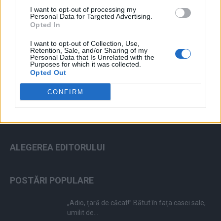
I want to opt-out of processing my
Personal Data for Targeted Advertising.
Opted In
I want to opt-out of Collection, Use,
ad
Retention, Sale, and/or Sharing of my
Personal Data that Is Unrelated with the
Purposes for which it was collected.
Opted Out
CONFIRM
ALEGEREA EDITORULUI
POSTĂRI POPULARE
„Adio, țară de căcat!” Bătut în fața casei sale,
umilit de...