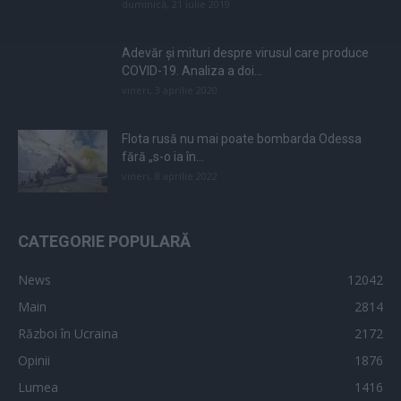
duminică, 21 iulie 2019
Adevăr și mituri despre virusul care produce
COVID-19. Analiza a doi...
vineri, 3 aprilie 2020
Flota rusă nu mai poate bombarda Odessa
fără „s-o ia în...
vineri, 8 aprilie 2022
CATEGORIE POPULARĂ
News
12042
Main
2814
Război în Ucraina
2172
Opinii
1876
Lumea
1416