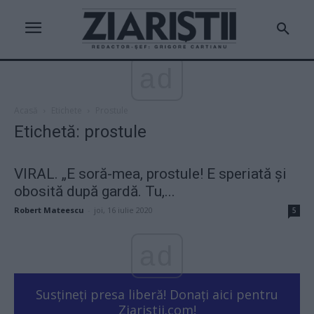
ad
Acasă
Etichete
Prostule
Etichetă: prostule
VIRAL. „E soră-mea, prostule! E speriată și
obosită după gardă. Tu,...
Robert Mateescu
-
joi, 16 iulie 2020
5
ad
Susțineți presa liberă! Donați aici pentru
Ziaristii.com!