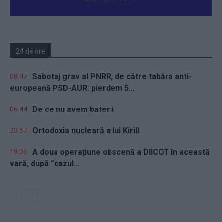
24 de ore
08.47
Sabotaj grav al PNRR, de către tabăra anti-
europeană PSD-AUR: pierdem 5...
06.44
De ce nu avem baterii
20.57
Ortodoxia nucleară a lui Kirill
19.06
A doua operațiune obscenă a DIICOT în această
vară, după ”cazul...