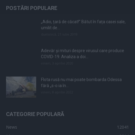
POSTĂRI POPULARE
„Adio, țară de căcat!” Bătut în fața casei sale,
umilit de...
duminică, 21 iulie 2019
Adevăr și mituri despre virusul care produce
COVID-19. Analiza a doi...
vineri, 3 aprilie 2020
Flota rusă nu mai poate bombarda Odessa
fără „s-o ia în...
vineri, 8 aprilie 2022
CATEGORIE POPULARĂ
News
12041