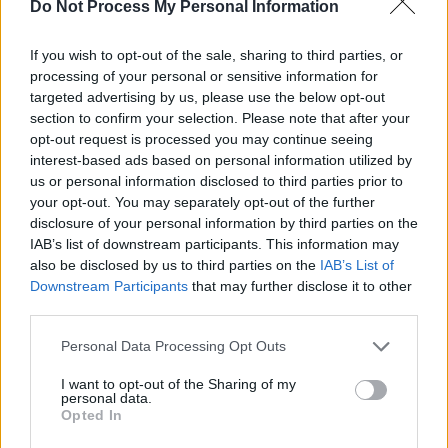
SOS (Șoșoacă)
Do Not Process My Personal Information
POT (Gavrilă)
If you wish to opt-out of the sale, sharing to third parties, or
PACE (Peia)
processing of your personal or sensitive information for
Acțiunea Conservatoare (Târziu)
targeted advertising by us, please use the below opt-out
section to confirm your selection. Please note that after your
PDF (Lazarus)
opt-out request is processed you may continue seeing
PUSL (D. Voiculescu)
interest-based ads based on personal information utilized by
PNȚCD (Pavelescu)
us or personal information disclosed to third parties prior to
your opt-out. You may separately opt-out of the further
PNCR (Terheș)
disclosure of your personal information by third parties on the
Partidul Patrioților (Surugiu)
IAB’s list of downstream participants. This information may
also be disclosed by us to third parties on the
IAB’s List of
FAR (Coarnă)
Downstream Participants
that may further disclose it to other
România pe Primul Loc (Ponta)
third parties.
Altul
Personal Data Processing Opt Outs
I want to opt-out of the Sharing of my
personal data.
Arată rezultatele
Opted In