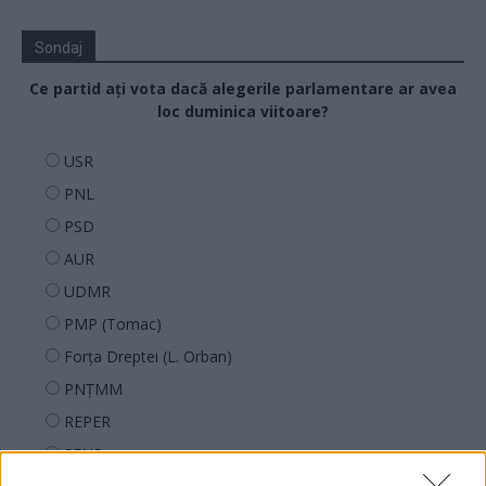
Sondaj
Ce partid ați vota dacă alegerile parlamentare ar avea
loc duminica viitoare?
USR
PNL
PSD
AUR
UDMR
PMP (Tomac)
Forța Dreptei (L. Orban)
PNȚMM
REPER
SENS