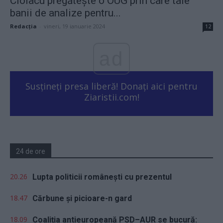
Ciolacu pregătește o OUG prin care taie
banii de analize pentru...
Redacţia
-
vineri, 19 ianuarie 2024
12
ad
Susțineți presa liberă! Donați aici pentru
Ziaristii.com!
24 de ore
20.26
Lupta politicii românești cu prezentul
18.47
Cărbune și picioare-n gard
18.09
Coaliția antieuropeană PSD–AUR se bucură: