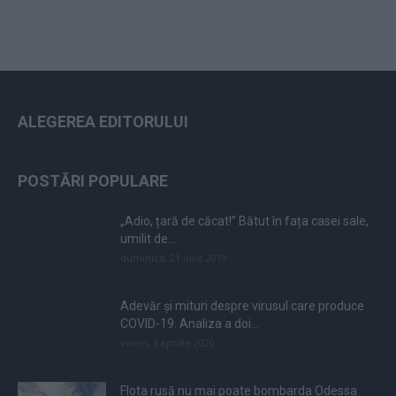
ALEGEREA EDITORULUI
POSTĂRI POPULARE
„Adio, țară de căcat!” Bătut în fața casei sale,
umilit de...
duminică, 21 iulie 2019
Adevăr și mituri despre virusul care produce
COVID-19. Analiza a doi...
vineri, 3 aprilie 2020
Flota rusă nu mai poate bombarda Odessa