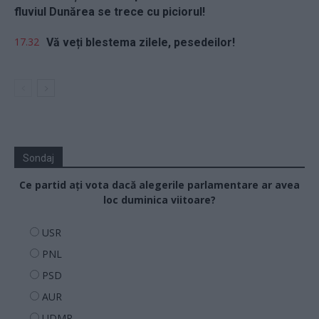
fluviul Dunărea se trece cu piciorul!
17.32
Vă veți blestema zilele, pesedeilor!
Sondaj
Ce partid ați vota dacă alegerile parlamentare ar avea
loc duminica viitoare?
USR
PNL
PSD
AUR
UDMR