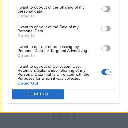
FAR (Coarnă)
I want to opt-out of the Sharing of my
România pe Primul Loc (Ponta)
personal data.
Opted In
Altul
I want to opt-out of the Sale of my
Personal Data.
Opted In
Arată rezultatele
I want to opt-out of processing my
Personal Data for Targeted Advertising.
Arhiva sondajelor
Opted In
I want to opt-out of Collection, Use,
Retention, Sale, and/or Sharing of my
Personal Data that Is Unrelated with the
Purposes for which it was collected.
Opted Out
CONFIRM
ad