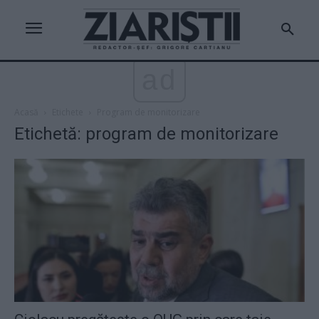
ad
Acasă
Etichete
Program de monitorizare
Etichetă: program de monitorizare