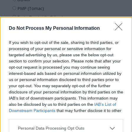
PMP (Tomac)
Forța Dreptei (L. Orban)
PNȚMM
Do Not Process My Personal Information
REPER
If you wish to opt-out of the sale, sharing to third parties, or
SENS
processing of your personal or sensitive information for
SOS (Șoșoacă)
targeted advertising by us, please use the below opt-out
section to confirm your selection. Please note that after your
POT (Gavrilă)
opt-out request is processed you may continue seeing
PACE (Peia)
interest-based ads based on personal information utilized by
Acțiunea Conservatoare (Târziu)
us or personal information disclosed to third parties prior to
your opt-out. You may separately opt-out of the further
PDF (Lazarus)
disclosure of your personal information by third parties on the
PUSL (D. Voiculescu)
IAB’s list of downstream participants. This information may
also be disclosed by us to third parties on the
IAB’s List of
PNȚCD (Pavelescu)
Downstream Participants
that may further disclose it to other
PNCR (Terheș)
third parties.
Partidul Patrioților (Surugiu)
Personal Data Processing Opt Outs