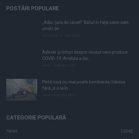
POSTĂRI POPULARE
„Adio, țară de căcat!” Bătut în fața casei sale,
umilit de...
duminică, 21 iulie 2019
Adevăr și mituri despre virusul care produce
COVID-19. Analiza a doi...
vineri, 3 aprilie 2020
Flota rusă nu mai poate bombarda Odessa
fără „s-o ia în...
vineri, 8 aprilie 2022
CATEGORIE POPULARĂ
News
12042