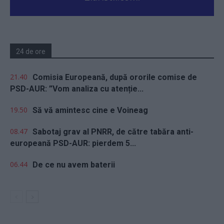
24 de ore
21.40
Comisia Europeană, după ororile comise de
PSD-AUR: ”Vom analiza cu atenție...
19.50
Să vă amintesc cine e Voineag
08.47
Sabotaj grav al PNRR, de către tabăra anti-
europeană PSD-AUR: pierdem 5...
06.44
De ce nu avem baterii