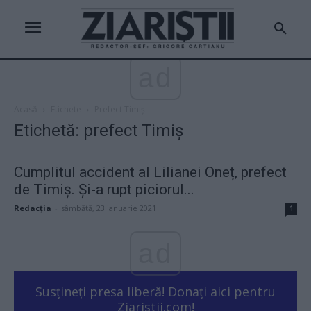
ad
Acasă
Etichete
Prefect Timiș
Etichetă: prefect Timiș
Cumplitul accident al Lilianei Oneț, prefect
de Timiș. Și-a rupt piciorul...
Redacţia
-
sâmbătă, 23 ianuarie 2021
1
ad
Susțineți presa liberă! Donați aici pentru
Ziaristii.com!