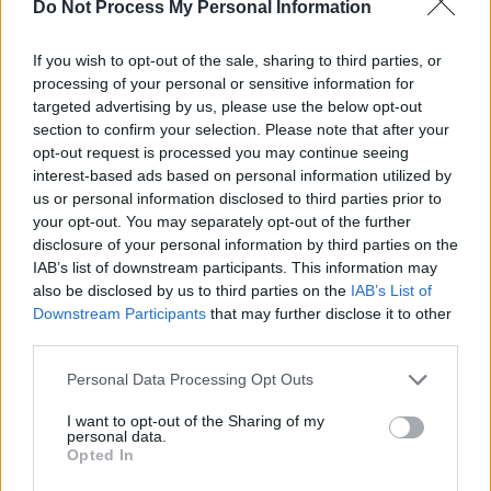
SOS (Șoșoacă)
Do Not Process My Personal Information
POT (Gavrilă)
If you wish to opt-out of the sale, sharing to third parties, or
PACE (Peia)
processing of your personal or sensitive information for
Acțiunea Conservatoare (Târziu)
targeted advertising by us, please use the below opt-out
section to confirm your selection. Please note that after your
PDF (Lazarus)
opt-out request is processed you may continue seeing
PUSL (D. Voiculescu)
interest-based ads based on personal information utilized by
PNȚCD (Pavelescu)
us or personal information disclosed to third parties prior to
your opt-out. You may separately opt-out of the further
PNCR (Terheș)
disclosure of your personal information by third parties on the
Partidul Patrioților (Surugiu)
IAB’s list of downstream participants. This information may
also be disclosed by us to third parties on the
IAB’s List of
FAR (Coarnă)
Downstream Participants
that may further disclose it to other
România pe Primul Loc (Ponta)
third parties.
Altul
Personal Data Processing Opt Outs
I want to opt-out of the Sharing of my
personal data.
Arată rezultatele
Opted In