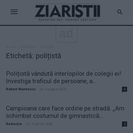
ad
Acasă
Etichete
Polițistă
Etichetă: polițistă
Polițistă vândută interlopilor de colegii ei!
Investiga traficul de persoane, a...
Robert Mateescu
-
joi, 6 august 2020
6
Campioana care face ordine pe stradă. „Am
schimbat costumul de gimnastică...
Redacţia
-
joi, 9 aprilie 2020
2