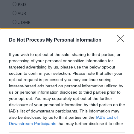
PSD
AUR
UDMR
PMP (Tomac)
Do Not Process My Personal Information
Forța Dreptei (L. Orban)
PNȚMM
If you wish to opt-out of the sale, sharing to third parties, or
REPER
processing of your personal or sensitive information for
SENS
targeted advertising by us, please use the below opt-out
section to confirm your selection. Please note that after your
SOS (Șoșoacă)
opt-out request is processed you may continue seeing
POT (Gavrilă)
interest-based ads based on personal information utilized by
us or personal information disclosed to third parties prior to
PACE (Peia)
your opt-out. You may separately opt-out of the further
Acțiunea Conservatoare (Târziu)
disclosure of your personal information by third parties on the
IAB’s list of downstream participants. This information may
PDF (Lazarus)
also be disclosed by us to third parties on the
IAB’s List of
PUSL (D. Voiculescu)
Downstream Participants
that may further disclose it to other
PNȚCD (Pavelescu)
third parties.