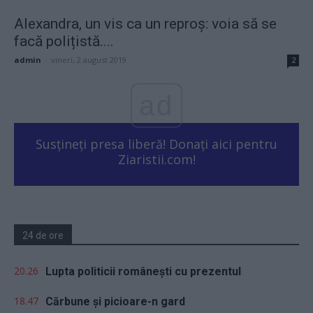
Alexandra, un vis ca un reproș: voia să se
facă polițistă....
admin
-
vineri, 2 august 2019
2
ad
Susțineți presa liberă! Donați aici pentru
Ziaristii.com!
24 de ore
20.26
Lupta politicii românești cu prezentul
18.47
Cărbune și picioare-n gard