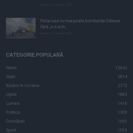
vineri, 3 aprilie 2020
Flota rusă nu mai poate bombarda Odessa
fără „s-o ia în...
vineri, 8 aprilie 2022
CATEGORIE POPULARĂ
News
12042
Main
2814
Război în Ucraina
2172
Opinii
1883
Lumea
1416
Politică
1300
Dezvăluiri
1065
Sport
1053