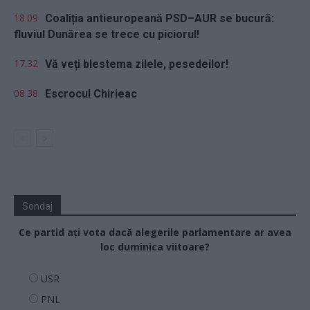
18.09
Coaliția antieuropeană PSD–AUR se bucură:
fluviul Dunărea se trece cu piciorul!
17.32
Vă veți blestema zilele, pesedeilor!
08.38
Escrocul Chirieac
Sondaj
Ce partid ați vota dacă alegerile parlamentare ar avea
loc duminica viitoare?
USR
PNL