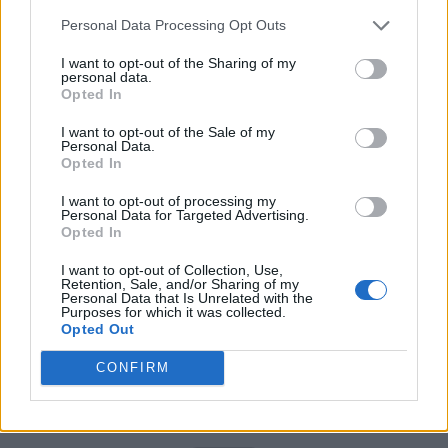
PNCR (Terheș)
Personal Data Processing Opt Outs
Partidul Patrioților (Surugiu)
I want to opt-out of the Sharing of my
FAR (Coarnă)
personal data.
Opted In
România pe Primul Loc (Ponta)
I want to opt-out of the Sale of my
Altul
Personal Data.
Opted In
I want to opt-out of processing my
Arată rezultatele
Personal Data for Targeted Advertising.
Opted In
Arhiva sondajelor
I want to opt-out of Collection, Use,
Retention, Sale, and/or Sharing of my
Personal Data that Is Unrelated with the
Purposes for which it was collected.
Opted Out
CONFIRM