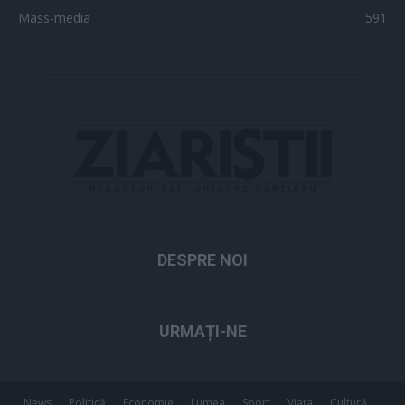
Mass-media
591
DESPRE NOI
URMAȚI-NE
News
Politică
Economie
Lumea
Sport
Viața
Cultură