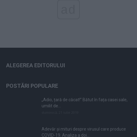
ad
ALEGEREA EDITORULUI
POSTĂRI POPULARE
„Adio, țară de căcat!” Bătut în fața casei sale,
umilit de...
duminică, 21 iulie 2019
Adevăr și mituri despre virusul care produce
COVID-19. Analiza a doi...