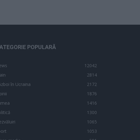
ATEGORIE POPULARĂ
ews
12042
ain
2814
zboi în Ucraina
2172
inii
1876
umea
1416
litică
1300
zvăluiri
1065
ort
1053