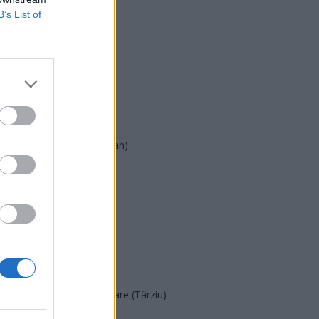
B’s List of
USR
PNL
PSD
AUR
UDMR
PMP (Tomac)
Forța Dreptei (L. Orban)
PNȚMM
REPER
SENS
SOS (Șoșoacă)
POT (Gavrilă)
PACE (Peia)
Acțiunea Conservatoare (Târziu)
PDF (Lazarus)