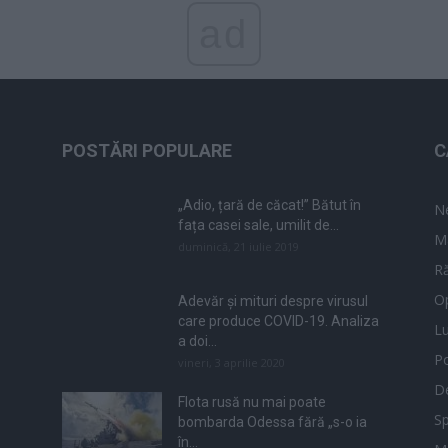
ad
POSTĂRI POPULARE
C
„Adio, țară de căcat!” Bătut în
N
fața casei sale, umilit de...
M
duminică, 21 iulie 2019
Ră
Op
Adevăr și mituri despre virusul
care produce COVID-19. Analiza
L
a doi...
Po
vineri, 3 aprilie 2020
De
Flota rusă nu mai poate
Sp
bombarda Odessa fără „s-o ia
în...