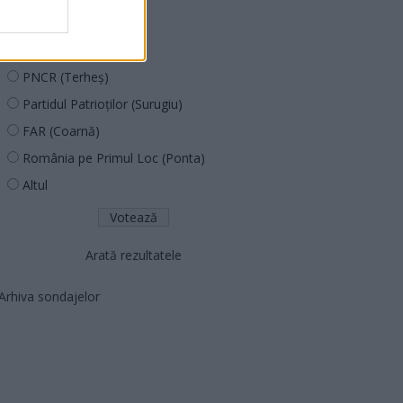
PUSL (D. Voiculescu)
PNȚCD (Pavelescu)
PNCR (Terheș)
Partidul Patrioților (Surugiu)
FAR (Coarnă)
România pe Primul Loc (Ponta)
Altul
Arată rezultatele
Arhiva sondajelor