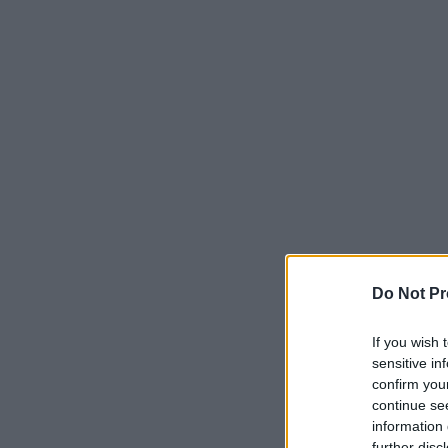
Do Not Pr
If you wish 
sensitive in
confirm you
continue se
information 
further disc