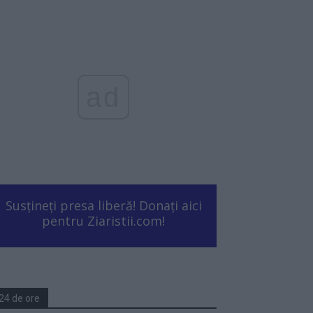
ad
Susțineți presa liberă! Donați aici
pentru Ziaristii.com!
24 de ore