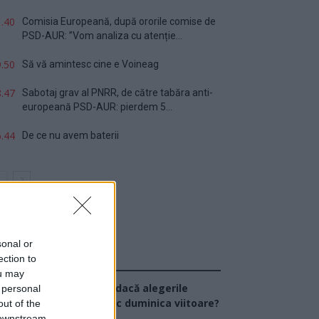
.40
Comisia Europeană, după ororile comise de
PSD-AUR: ”Vom analiza cu atenție...
.50
Să vă amintesc cine e Voineag
.47
Sabotaj grav al PNRR, de către tabăra anti-
europeană PSD-AUR: pierdem 5...
.44
De ce nu avem baterii
sonal or
ection to
Sondaj
ou may
Ce partid ați vota dacă alegerile
 personal
arlamentare ar avea loc duminica viitoare?
out of the
 downstream