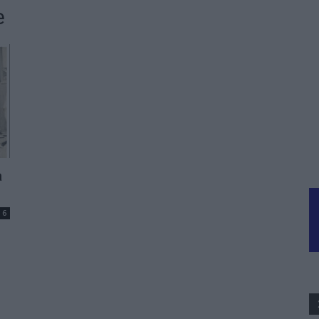
e
a
6