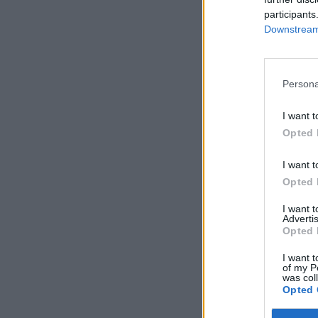
participants
Downstream 
Persona
I want t
Opted 
I want t
Opted 
I want 
Advertis
Opted 
I want t
of my P
was col
Opted 