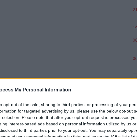
21
19
08
06
ocess My Personal Information
to opt-out of the sale, sharing to third parties, or processing of your per
formation for targeted advertising by us, please use the below opt-out s
r selection. Please note that after your opt-out request is processed y
eing interest-based ads based on personal information utilized by us or
p
disclosed to third parties prior to your opt-out. You may separately opt-
losure of your personal information by third parties on the IAB’s list of