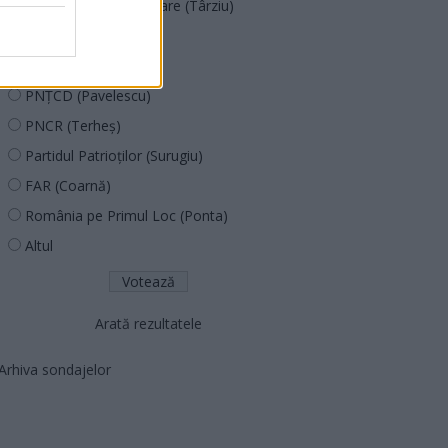
Acțiunea Conservatoare (Târziu)
PDF (Lazarus)
PUSL (D. Voiculescu)
PNȚCD (Pavelescu)
PNCR (Terheș)
Partidul Patrioților (Surugiu)
FAR (Coarnă)
România pe Primul Loc (Ponta)
Altul
Arată rezultatele
Arhiva sondajelor