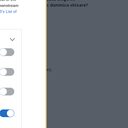
arlamentare ar avea loc duminica viitoare?
 downstream
B’s List of
USR
PNL
PSD
AUR
UDMR
PMP (Tomac)
Forța Dreptei (L. Orban)
PNȚMM
REPER
SENS
SOS (Șoșoacă)
POT (Gavrilă)
PACE (Peia)