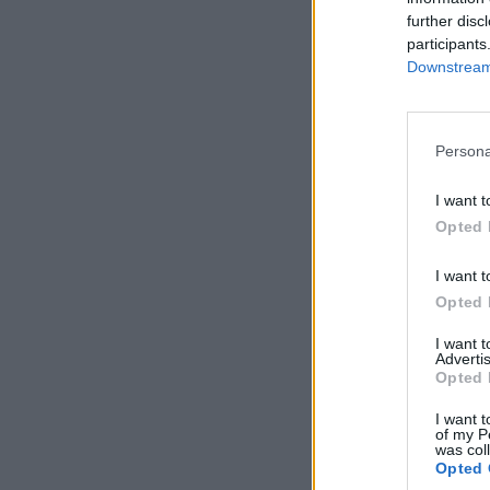
further disc
participants
Downstream 
Persona
I want t
Opted 
I want t
Opted 
I want 
Advertis
Opted 
I want t
of my P
was col
Opted 