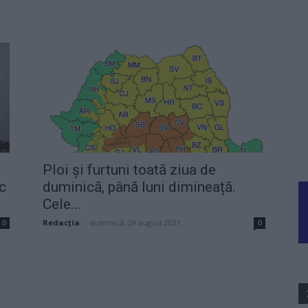
Ploi și furtuni toată ziua de
ic
duminică, până luni dimineață.
Cele...
Redacţia
-
duminică, 29 august 2021
0
0