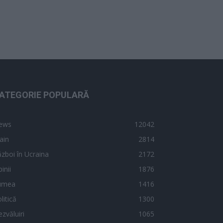
ATEGORIE POPULARĂ
ews
12042
ain
2814
zboi în Ucraina
2172
inii
1876
umea
1416
litică
1300
zvăluiri
1065