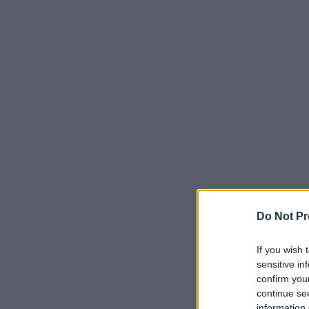
Do Not Pr
If you wish 
sensitive in
confirm you
continue se
information 