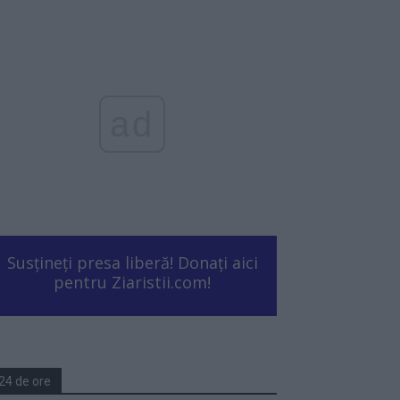
ad
Susțineți presa liberă! Donați aici
pentru Ziaristii.com!
24 de ore