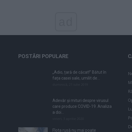
ad
POSTĂRI POPULARE
C
„Adio, țară de căcat!” Bătut în
N
fața casei sale, umilit de...
M
duminică, 21 iulie 2019
Ră
Op
Adevăr și mituri despre virusul
care produce COVID-19. Analiza
L
a doi...
Po
vineri, 3 aprilie 2020
De
Flota rusă nu mai poate