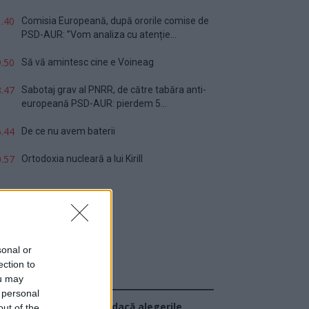
.40
Comisia Europeană, după ororile comise de
PSD-AUR: ”Vom analiza cu atenție...
.50
Să vă amintesc cine e Voineag
.47
Sabotaj grav al PNRR, de către tabăra anti-
europeană PSD-AUR: pierdem 5...
.44
De ce nu avem baterii
.57
Ortodoxia nucleară a lui Kirill
sonal or
ection to
ou may
Sondaj
 personal
Ce partid ați vota dacă alegerile
out of the