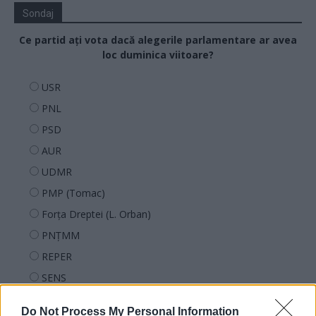
Sondaj
Ce partid ați vota dacă alegerile parlamentare ar avea
loc duminica viitoare?
USR
PNL
PSD
AUR
UDMR
PMP (Tomac)
Forța Dreptei (L. Orban)
PNȚMM
REPER
SENS
SOS (Șoșoacă)
Do Not Process My Personal Information