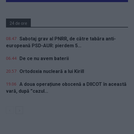
24 de ore
08.47
Sabotaj grav al PNRR, de către tabăra anti-
europeană PSD-AUR: pierdem 5...
06.44
De ce nu avem baterii
20.57
Ortodoxia nucleară a lui Kirill
19.06
A doua operațiune obscenă a DIICOT în această
vară, după ”cazul...