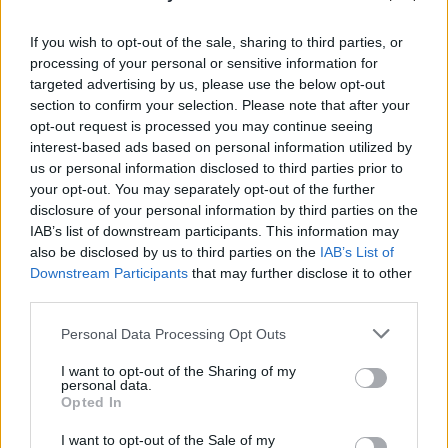
POT (Gavrilă)
PACE (Peia)
If you wish to opt-out of the sale, sharing to third parties, or
processing of your personal or sensitive information for
Acțiunea Conservatoare (Târziu)
targeted advertising by us, please use the below opt-out
PDF (Lazarus)
section to confirm your selection. Please note that after your
PUSL (D. Voiculescu)
opt-out request is processed you may continue seeing
interest-based ads based on personal information utilized by
PNȚCD (Pavelescu)
us or personal information disclosed to third parties prior to
PNCR (Terheș)
your opt-out. You may separately opt-out of the further
disclosure of your personal information by third parties on the
Partidul Patrioților (Surugiu)
IAB’s list of downstream participants. This information may
FAR (Coarnă)
also be disclosed by us to third parties on the
IAB’s List of
Downstream Participants
that may further disclose it to other
România pe Primul Loc (Ponta)
third parties.
Altul
Personal Data Processing Opt Outs
I want to opt-out of the Sharing of my
Arată rezultatele
personal data.
Opted In
Arhiva sondajelor
I want to opt-out of the Sale of my