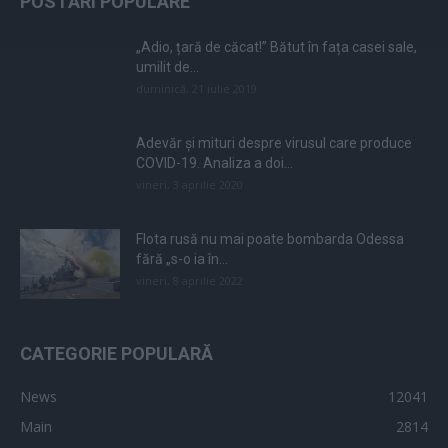
POSTĂRI POPULARE
„Adio, țară de căcat!” Bătut în fața casei sale,
umilit de...
duminică, 21 iulie 2019
Adevăr și mituri despre virusul care produce
COVID-19. Analiza a doi...
vineri, 3 aprilie 2020
Flota rusă nu mai poate bombarda Odessa
fără „s-o ia în...
vineri, 8 aprilie 2022
CATEGORIE POPULARĂ
News
12041
Main
2814