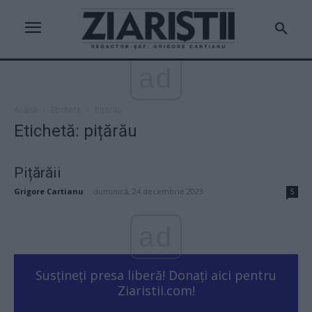
ad
Acasă
Etichete
Pițărău
Etichetă: pițărău
Pițărăii
Grigore Cartianu
-
duminică, 24 decembrie 2023
5
ad
Susțineți presa liberă! Donați aici pentru
Ziaristii.com!