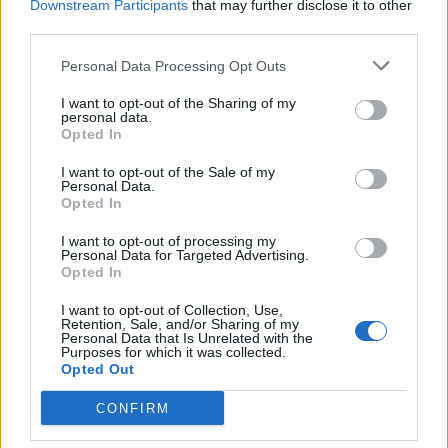
Downstream Participants
that may further disclose it to other
PDF (Lazarus)
third parties.
PUSL (D. Voiculescu)
Personal Data Processing Opt Outs
PNȚCD (Pavelescu)
PNCR (Terheș)
I want to opt-out of the Sharing of my
personal data.
Partidul Patrioților (Surugiu)
Opted In
FAR (Coarnă)
I want to opt-out of the Sale of my
Personal Data.
România pe Primul Loc (Ponta)
Opted In
Altul
I want to opt-out of processing my
Personal Data for Targeted Advertising.
Opted In
Arată rezultatele
I want to opt-out of Collection, Use,
Retention, Sale, and/or Sharing of my
Personal Data that Is Unrelated with the
Arhiva sondajelor
Purposes for which it was collected.
Opted Out
CONFIRM