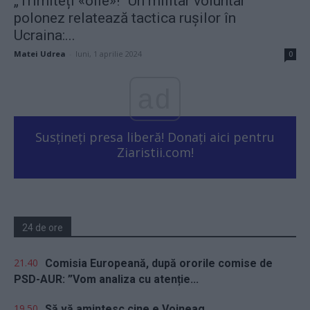
„Trimiteți «oile»!“ Un militar voluntar
polonez relatează tactica rușilor în
Ucraina:...
Matei Udrea
-
luni, 1 aprilie 2024
0
ad
Susțineți presa liberă! Donați aici pentru
Ziaristii.com!
24 de ore
21.40
Comisia Europeană, după ororile comise de
PSD-AUR: ”Vom analiza cu atenție...
19.50
Să vă amintesc cine e Voineag