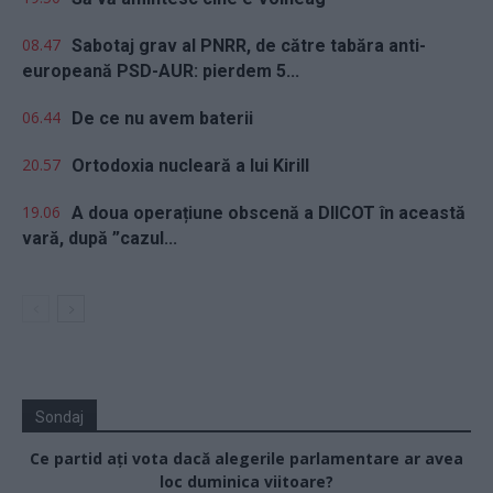
08.47
Sabotaj grav al PNRR, de către tabăra anti-
europeană PSD-AUR: pierdem 5...
06.44
De ce nu avem baterii
20.57
Ortodoxia nucleară a lui Kirill
19.06
A doua operațiune obscenă a DIICOT în această
vară, după ”cazul...
Sondaj
Ce partid ați vota dacă alegerile parlamentare ar avea
loc duminica viitoare?