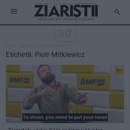
ad
Acasă
Etichete
Piotr Mitkiewicz
Etichetă: Piotr Mitkiewicz