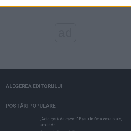
ad
ALEGEREA EDITORULUI
POSTĂRI POPULARE
„Adio, țară de căcat!” Bătut în fața casei sale,
umilit de...