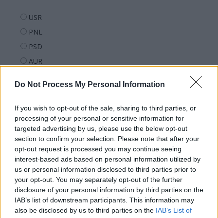
USR
PNL
PSD
AUR
UDMR
Do Not Process My Personal Information
PMP (Tomac)
Forța Dreptei (L. Orban)
If you wish to opt-out of the sale, sharing to third parties, or
processing of your personal or sensitive information for
PNȚMM
targeted advertising by us, please use the below opt-out
REPER
section to confirm your selection. Please note that after your
SENS
opt-out request is processed you may continue seeing
interest-based ads based on personal information utilized by
SOS (Șoșoacă)
us or personal information disclosed to third parties prior to
POT (Gavrilă)
your opt-out. You may separately opt-out of the further
disclosure of your personal information by third parties on the
PACE (Peia)
IAB’s list of downstream participants. This information may
Acțiunea Conservatoare (Târziu)
also be disclosed by us to third parties on the
IAB’s List of