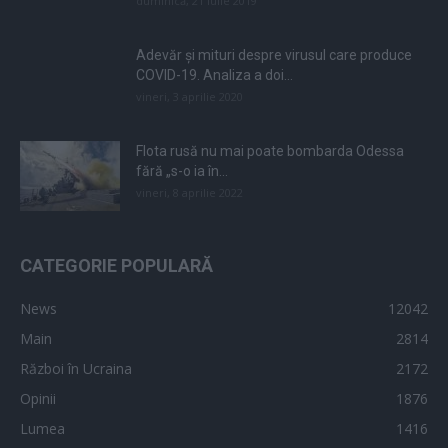
duminică, 21 iulie 2019
Adevăr și mituri despre virusul care produce
COVID-19. Analiza a doi...
vineri, 3 aprilie 2020
Flota rusă nu mai poate bombarda Odessa
fără „s-o ia în...
vineri, 8 aprilie 2022
CATEGORIE POPULARĂ
News
12042
Main
2814
Război în Ucraina
2172
Opinii
1876
Lumea
1416