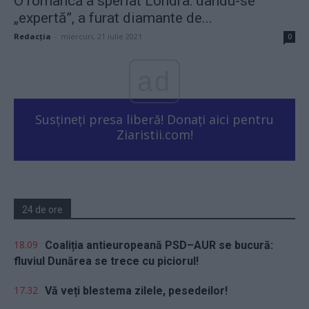
O româncă a speriat Londra: dându-se
„expertă”, a furat diamante de...
Redacţia
-
miercuri, 21 iulie 2021
0
ad
Susțineți presa liberă! Donați aici pentru
Ziaristii.com!
24 de ore
18.09
Coaliția antieuropeană PSD–AUR se bucură:
fluviul Dunărea se trece cu piciorul!
17.32
Vă veți blestema zilele, pesedeilor!