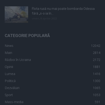
Flota rusă nu mai poate bombarda Odessa
fără „s-o ia în...
vineri, 8 aprilie 2022
CATEGORIE POPULARĂ
News
12042
Main
2814
Război în Ucraina
2172
Opinii
1881
Lumea
1416
Politică
1300
Dezvăluiri
1065
Sport
1053
Mass-media
591