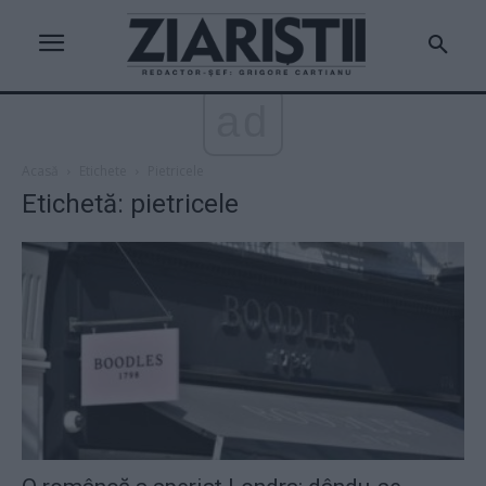
ad
Acasă
Etichete
Pietricele
Etichetă: pietricele