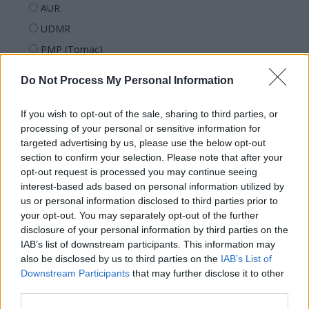
AUR
UDMR
PMP (Tomac)
Forța Dreptei (L. Orban)
Do Not Process My Personal Information
PNȚMM
REPER
If you wish to opt-out of the sale, sharing to third parties, or
processing of your personal or sensitive information for
SENS
targeted advertising by us, please use the below opt-out
SOS (Șoșoacă)
section to confirm your selection. Please note that after your
opt-out request is processed you may continue seeing
POT (Gavrilă)
interest-based ads based on personal information utilized by
PACE (Peia)
us or personal information disclosed to third parties prior to
Acțiunea Conservatoare (Târziu)
your opt-out. You may separately opt-out of the further
disclosure of your personal information by third parties on the
PDF (Lazarus)
IAB’s list of downstream participants. This information may
PUSL (D. Voiculescu)
also be disclosed by us to third parties on the
IAB’s List of
Downstream Participants
that may further disclose it to other
PNȚCD (Pavelescu)
third parties.
PNCR (Terheș)