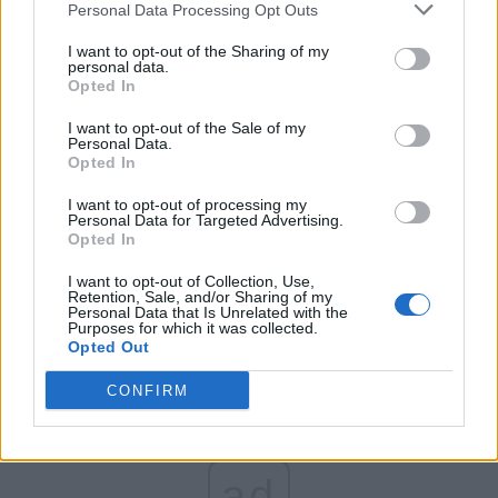
Personal Data Processing Opt Outs
Partidul Patrioților (Surugiu)
FAR (Coarnă)
I want to opt-out of the Sharing of my
personal data.
România pe Primul Loc (Ponta)
Opted In
Altul
I want to opt-out of the Sale of my
Personal Data.
Opted In
Arată rezultatele
I want to opt-out of processing my
Personal Data for Targeted Advertising.
Opted In
Arhiva sondajelor
I want to opt-out of Collection, Use,
Retention, Sale, and/or Sharing of my
Personal Data that Is Unrelated with the
Purposes for which it was collected.
Opted Out
CONFIRM
ad