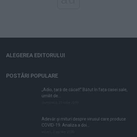
ALEGEREA EDITORULUI
POSTĂRI POPULARE
„Adio, țară de căcat!” Bătut în fața casei sale,
umilit de...
duminică, 21 iulie 2019
Adevăr și mituri despre virusul care produce
COVID-19. Analiza a doi...
vineri, 3 aprilie 2020