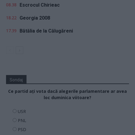
08.38
Escrocul Chirieac
18.22
Georgia 2008
17.39
Bătălia de la Călugăreni
Sondaj
Ce partid ați vota dacă alegerile parlamentare ar avea
loc duminica viitoare?
USR
PNL
PSD