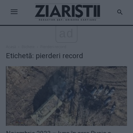
ad
Acasă
Etichete
Pierderi record
Etichetă: pierderi record