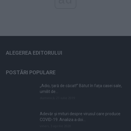
ALEGEREA EDITORULUI
POSTĂRI POPULARE
„Adio, țară de căcat!” Bătut în fața casei sale,
umilit de...
duminică, 21 iulie 2019
Adevăr și mituri despre virusul care produce
COVID-19. Analiza a doi...
vineri, 3 aprilie 2020