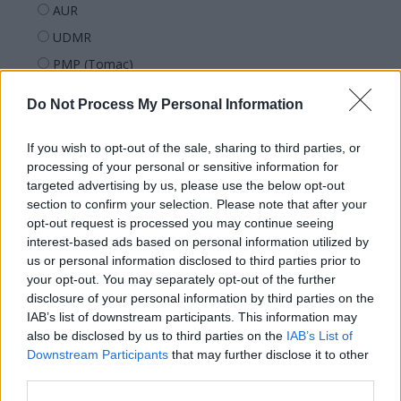
AUR
UDMR
PMP (Tomac)
Forța Dreptei (L. Orban)
Do Not Process My Personal Information
PNȚMM
REPER
If you wish to opt-out of the sale, sharing to third parties, or
processing of your personal or sensitive information for
SENS
targeted advertising by us, please use the below opt-out
SOS (Șoșoacă)
section to confirm your selection. Please note that after your
opt-out request is processed you may continue seeing
POT (Gavrilă)
interest-based ads based on personal information utilized by
PACE (Peia)
us or personal information disclosed to third parties prior to
Acțiunea Conservatoare (Târziu)
your opt-out. You may separately opt-out of the further
disclosure of your personal information by third parties on the
PDF (Lazarus)
IAB’s list of downstream participants. This information may
PUSL (D. Voiculescu)
also be disclosed by us to third parties on the
IAB’s List of
Downstream Participants
that may further disclose it to other
PNȚCD (Pavelescu)
third parties.
PNCR (Terheș)