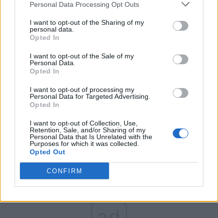
Personal Data Processing Opt Outs
Partidul Patrioților (Surugiu)
FAR (Coarnă)
I want to opt-out of the Sharing of my
personal data.
România pe Primul Loc (Ponta)
Opted In
Altul
I want to opt-out of the Sale of my
Personal Data.
Opted In
Arată rezultatele
I want to opt-out of processing my
Personal Data for Targeted Advertising.
Opted In
Arhiva sondajelor
I want to opt-out of Collection, Use,
Retention, Sale, and/or Sharing of my
Personal Data that Is Unrelated with the
Purposes for which it was collected.
Opted Out
CONFIRM
ad