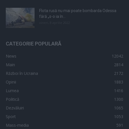
Flota rusă nu mai poate bombarda Odessa
fără „s-o ia în...
vineri, 8 aprilie 2022
CATEGORIE POPULARĂ
News
12042
Main
2814
Război în Ucraina
2172
Opinii
1883
Lumea
1416
Politică
1300
Dezvăluiri
1065
Sport
1053
Mass-media
591