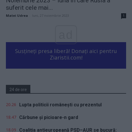
Noiembrie 2023 – luna în care Rusia a
suferit cele mai...
Matei Udrea
-
luni, 27 noiembrie 2023
1
ad
Susțineți presa liberă! Donați aici pentru
Ziaristii.com!
24 de ore
20.26
Lupta politicii românești cu prezentul
18.47
Cărbune și picioare-n gard
18.09
Coaliția antieuropeană PSD–AUR se bucură: