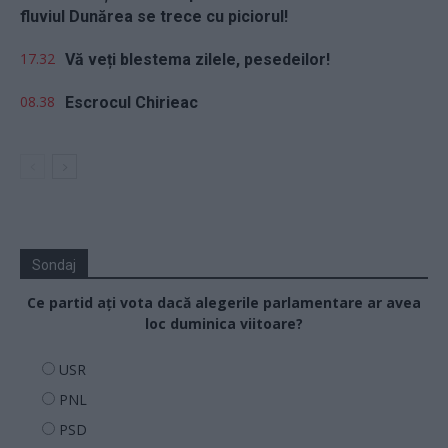
fluviul Dunărea se trece cu piciorul!
17.32
Vă veți blestema zilele, pesedeilor!
08.38
Escrocul Chirieac
Sondaj
Ce partid ați vota dacă alegerile parlamentare ar avea
loc duminica viitoare?
USR
PNL
PSD