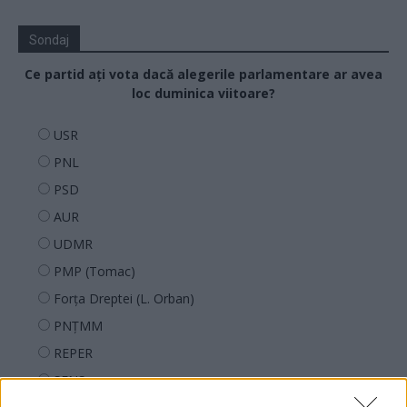
Sondaj
Ce partid ați vota dacă alegerile parlamentare ar avea
loc duminica viitoare?
USR
PNL
PSD
AUR
UDMR
PMP (Tomac)
Forța Dreptei (L. Orban)
PNȚMM
REPER
SENS