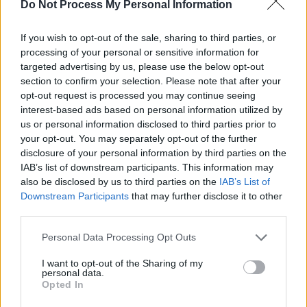
SOS (Șoșoacă)
Do Not Process My Personal Information
POT (Gavrilă)
If you wish to opt-out of the sale, sharing to third parties, or
PACE (Peia)
processing of your personal or sensitive information for
Acțiunea Conservatoare (Târziu)
targeted advertising by us, please use the below opt-out
section to confirm your selection. Please note that after your
PDF (Lazarus)
opt-out request is processed you may continue seeing
PUSL (D. Voiculescu)
interest-based ads based on personal information utilized by
PNȚCD (Pavelescu)
us or personal information disclosed to third parties prior to
your opt-out. You may separately opt-out of the further
PNCR (Terheș)
disclosure of your personal information by third parties on the
Partidul Patrioților (Surugiu)
IAB’s list of downstream participants. This information may
also be disclosed by us to third parties on the
IAB’s List of
FAR (Coarnă)
Downstream Participants
that may further disclose it to other
România pe Primul Loc (Ponta)
third parties.
Altul
Personal Data Processing Opt Outs
I want to opt-out of the Sharing of my
personal data.
Arată rezultatele
Opted In