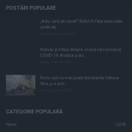
POSTĂRI POPULARE
„Adio, țară de căcat!” Bătut în fața casei sale,
umilit de...
duminică, 21 iulie 2019
Adevăr și mituri despre virusul care produce
COVID-19. Analiza a doi...
vineri, 3 aprilie 2020
Flota rusă nu mai poate bombarda Odessa
fără „s-o ia în...
vineri, 8 aprilie 2022
CATEGORIE POPULARĂ
News
12040