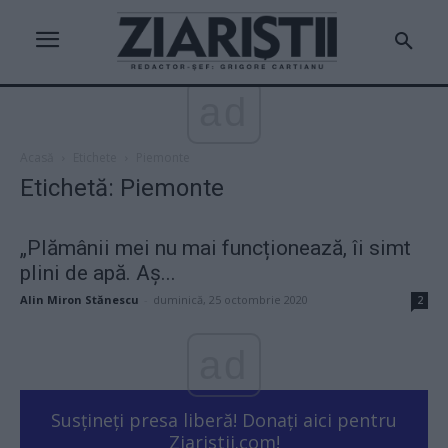
ad
Acasă
Etichete
Piemonte
Etichetă: Piemonte
„Plămânii mei nu mai funcționează, îi simt
plini de apă. Aș...
Alin Miron Stănescu
-
duminică, 25 octombrie 2020
2
ad
Susțineți presa liberă! Donați aici pentru
Ziaristii.com!