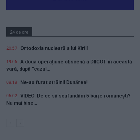
24 de ore
20.57
Ortodoxia nucleară a lui Kirill
19.06
A doua operațiune obscenă a DIICOT în această
vară, după ”cazul...
08.18
Ne-au furat străinii Dunărea!
06.02
VIDEO. De ce să scufundăm 5 barje românești?
Nu mai bine...