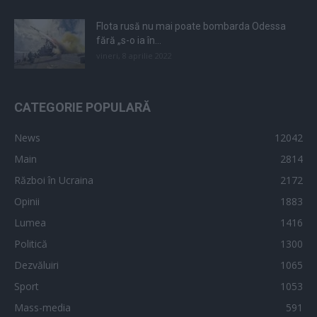
Flota rusă nu mai poate bombarda Odessa
fără „s-o ia în...
vineri, 8 aprilie 2022
CATEGORIE POPULARĂ
News
12042
Main
2814
Război în Ucraina
2172
Opinii
1883
Lumea
1416
Politică
1300
Dezvăluiri
1065
Sport
1053
Mass-media
591