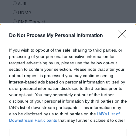
AUR
UDMR
PMP (Tomac)
Forța Dreptei (L. Orban)
Do Not Process My Personal Information
PNȚMM
REPER
If you wish to opt-out of the sale, sharing to third parties, or
processing of your personal or sensitive information for
SENS
targeted advertising by us, please use the below opt-out
SOS (Șoșoacă)
section to confirm your selection. Please note that after your
opt-out request is processed you may continue seeing
POT (Gavrilă)
interest-based ads based on personal information utilized by
PACE (Peia)
us or personal information disclosed to third parties prior to
Acțiunea Conservatoare (Târziu)
your opt-out. You may separately opt-out of the further
disclosure of your personal information by third parties on the
PDF (Lazarus)
IAB’s list of downstream participants. This information may
PUSL (D. Voiculescu)
also be disclosed by us to third parties on the
IAB’s List of
Downstream Participants
that may further disclose it to other
PNȚCD (Pavelescu)
third parties.
PNCR (Terheș)