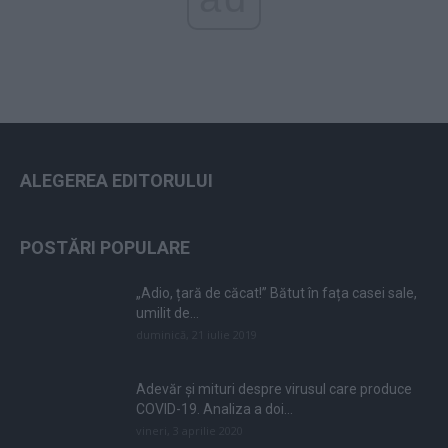
ALEGEREA EDITORULUI
POSTĂRI POPULARE
„Adio, țară de căcat!” Bătut în fața casei sale,
umilit de...
duminică, 21 iulie 2019
Adevăr și mituri despre virusul care produce
COVID-19. Analiza a doi...
vineri, 3 aprilie 2020