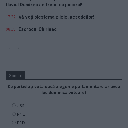
fluviul Dunărea se trece cu piciorul!
17.32
Vă veți blestema zilele, pesedeilor!
08.38
Escrocul Chirieac
Sondaj
Ce partid ați vota dacă alegerile parlamentare ar avea
loc duminica viitoare?
USR
PNL
PSD