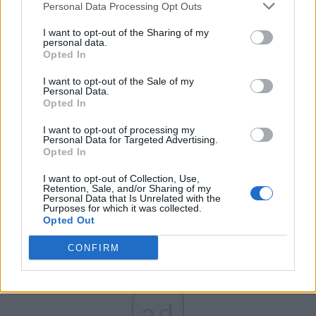
Personal Data Processing Opt Outs
Partidul Patrioților (Surugiu)
FAR (Coarnă)
I want to opt-out of the Sharing of my
personal data.
România pe Primul Loc (Ponta)
Opted In
Altul
I want to opt-out of the Sale of my
Personal Data.
Opted In
Arată rezultatele
I want to opt-out of processing my
Personal Data for Targeted Advertising.
Opted In
Arhiva sondajelor
I want to opt-out of Collection, Use,
Retention, Sale, and/or Sharing of my
Personal Data that Is Unrelated with the
Purposes for which it was collected.
Opted Out
CONFIRM
ad