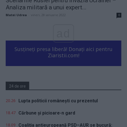
Scenariile Rusiei pentru invazia Ucrainei –
Analiza militară a unui expert...
Matei Udrea
-
vineri, 28 ianuarie 2022
0
ad
Susțineți presa liberă! Donați aici pentru
Ziaristii.com!
24 de ore
20.26
Lupta politicii românești cu prezentul
18.47
Cărbune și picioare-n gard
18.09
Coaliția antieuropeană PSD–AUR se bucură: