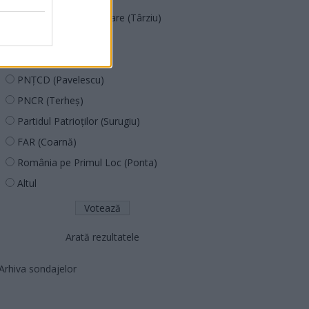
Acțiunea Conservatoare (Târziu)
PDF (Lazarus)
PUSL (D. Voiculescu)
PNȚCD (Pavelescu)
PNCR (Terheș)
Partidul Patrioților (Surugiu)
FAR (Coarnă)
România pe Primul Loc (Ponta)
Altul
Arată rezultatele
Arhiva sondajelor