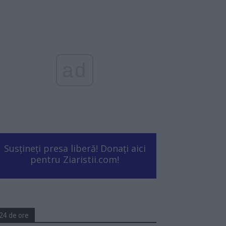
ad
Susțineți presa liberă! Donați aici
pentru Ziaristii.com!
24 de ore