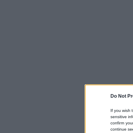
Do Not Pr
If you wish 
sensitive in
confirm you
continue se