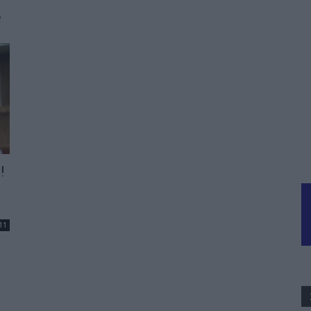
e
!
11