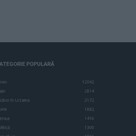
ATEGORIE POPULARĂ
ews
12042
ain
2814
zboi în Ucraina
2172
inii
1882
umea
1416
litică
1300