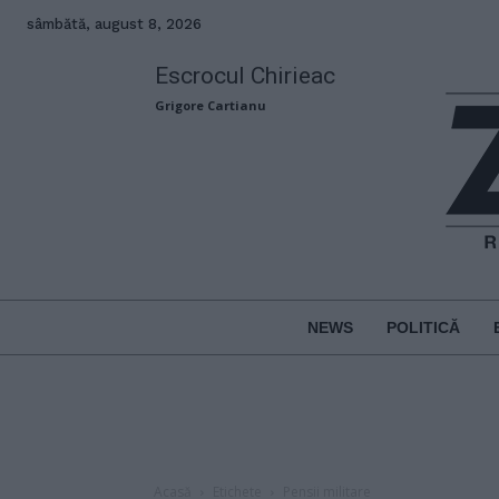
sâmbătă, august 8, 2026
Escrocul Chirieac
Grigore Cartianu
NEWS
POLITICĂ
Acasă
Etichete
Pensii militare