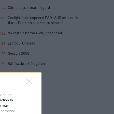
.47
Cărbune și picioare-n gard
.09
Coaliția antieuropeană PSD–AUR se bucură:
fluviul Dunărea se trece cu piciorul!
.32
Vă veți blestema zilele, pesedeilor!
.38
Escrocul Chirieac
.22
Georgia 2008
.39
Bătălia de la Călugăreni
sonal or
ection to
ou may
Sondaj
 personal