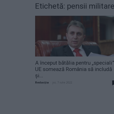
Etichetă: pensii militar
A început bătălia pentru „speciali”
UE somează România să includă
și...
Redacţia
-
joi, 7 iulie 2022