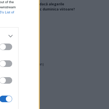
out of the
Ce partid ați vota dacă alegerile
 downstream
arlamentare ar avea loc duminica viitoare?
B’s List of
USR
PNL
PSD
AUR
UDMR
PMP (Tomac)
Forța Dreptei (L. Orban)
PNȚMM
REPER
SENS
SOS (Șoșoacă)
POT (Gavrilă)
PACE (Peia)