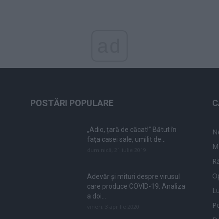
ad
POSTĂRI POPULARE
C
„Adio, țară de căcat!” Bătut în
N
fața casei sale, umilit de...
M
duminică, 21 iulie 2019
Ră
Op
Adevăr și mituri despre virusul
care produce COVID-19. Analiza
L
a doi...
Po
vineri, 3 aprilie 2020