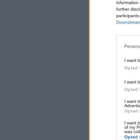
information 
further disc
participants
Downstream 
Persona
I want t
Opted 
I want t
Opted 
I want 
Advertis
Opted 
I want t
of my P
was col
Opted 