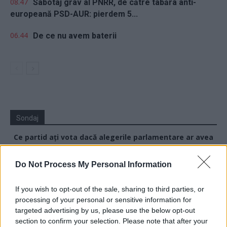
08.47
Sabotaj grav al PNRR, de către tabăra anti-
europeană PSD-AUR: pierdem 5...
06.44
De ce nu avem baterii
Sondaj
Ce partid ați vota dacă alegerile parlamentare ar avea
loc duminica viitoare?
Do Not Process My Personal Information
USR
PNL
If you wish to opt-out of the sale, sharing to third parties, or
processing of your personal or sensitive information for
PSD
targeted advertising by us, please use the below opt-out
AUR
section to confirm your selection. Please note that after your