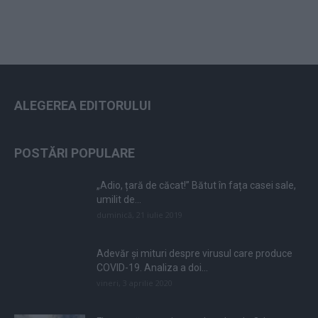
ALEGEREA EDITORULUI
POSTĂRI POPULARE
„Adio, țară de căcat!” Bătut în fața casei sale,
umilit de...
duminică, 21 iulie 2019
Adevăr și mituri despre virusul care produce
COVID-19. Analiza a doi...
vineri, 3 aprilie 2020