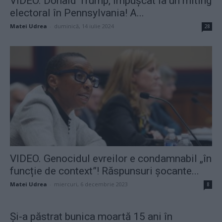
VIDEO. Donald Trump, împușcat la un miting
electoral în Pennsylvania! A...
Matei Udrea
-
duminică, 14 iulie 2024
28
VIDEO. Genocidul evreilor e condamnabil „în
funcție de context”! Răspunsuri șocante...
Matei Udrea
-
miercuri, 6 decembrie 2023
8
Și-a păstrat bunica moartă 15 ani în