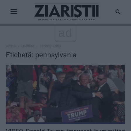
ad
Acasă
Etichete
Pennsylvania
Etichetă: pennsylvania