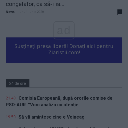
congelator, ca să-i ia...
News
-
luni, 1 iunie 2020
1
ad
Susțineți presa liberă! Donați aici pentru
Ziaristii.com!
24 de ore
21.40
Comisia Europeană, după ororile comise de
PSD-AUR: ”Vom analiza cu atenție...
19.50
Să vă amintesc cine e Voineag