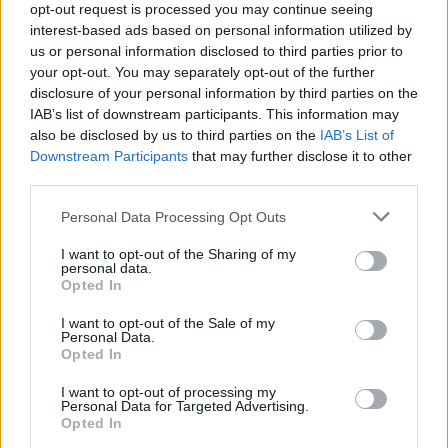
UDMR
opt-out request is processed you may continue seeing
interest-based ads based on personal information utilized by
PMP (Tomac)
us or personal information disclosed to third parties prior to
Forța Dreptei (L. Orban)
your opt-out. You may separately opt-out of the further
disclosure of your personal information by third parties on the
PNȚMM
IAB’s list of downstream participants. This information may
REPER
also be disclosed by us to third parties on the
IAB’s List of
Downstream Participants
that may further disclose it to other
SENS
third parties.
SOS (Șoșoacă)
Personal Data Processing Opt Outs
POT (Gavrilă)
PACE (Peia)
I want to opt-out of the Sharing of my
personal data.
Acțiunea Conservatoare (Târziu)
Opted In
PDF (Lazarus)
I want to opt-out of the Sale of my
Personal Data.
PUSL (D. Voiculescu)
Opted In
PNȚCD (Pavelescu)
I want to opt-out of processing my
PNCR (Terheș)
Personal Data for Targeted Advertising.
Opted In
Partidul Patrioților (Surugiu)