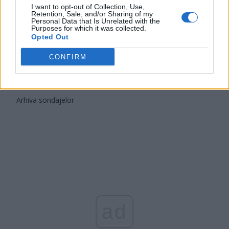
FAR (Coarnă)
I want to opt-out of Collection, Use,
Retention, Sale, and/or Sharing of my
România pe Primul Loc (Ponta)
Personal Data that Is Unrelated with the
Purposes for which it was collected.
Altul
Opted Out
CONFIRM
Arată rezultatele
Arhiva sondajelor
ad