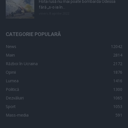
Flota rusă nu mai poate bombarda Odessa
fără „s-o ia în...
vineri, 8 aprilie 2022
CATEGORIE POPULARĂ
News
12042
Main
2814
Război în Ucraina
2172
Opinii
1876
Lumea
1416
Politică
1300
Dezvăluiri
1065
Sport
1053
Mass-media
591