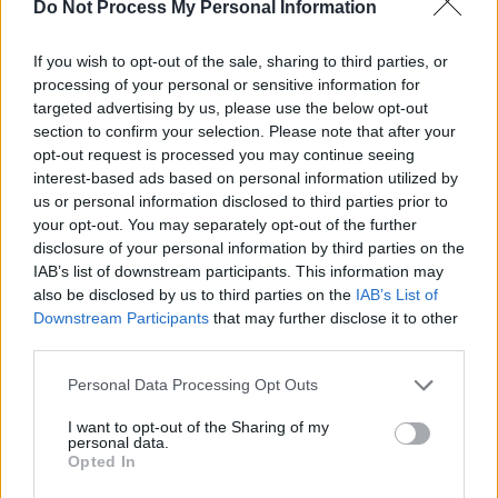
SOS (Șoșoacă)
Do Not Process My Personal Information
POT (Gavrilă)
If you wish to opt-out of the sale, sharing to third parties, or
PACE (Peia)
processing of your personal or sensitive information for
Acțiunea Conservatoare (Târziu)
targeted advertising by us, please use the below opt-out
section to confirm your selection. Please note that after your
PDF (Lazarus)
opt-out request is processed you may continue seeing
PUSL (D. Voiculescu)
interest-based ads based on personal information utilized by
PNȚCD (Pavelescu)
us or personal information disclosed to third parties prior to
your opt-out. You may separately opt-out of the further
PNCR (Terheș)
disclosure of your personal information by third parties on the
Partidul Patrioților (Surugiu)
IAB’s list of downstream participants. This information may
also be disclosed by us to third parties on the
IAB’s List of
FAR (Coarnă)
Downstream Participants
that may further disclose it to other
România pe Primul Loc (Ponta)
third parties.
Altul
Personal Data Processing Opt Outs
I want to opt-out of the Sharing of my
personal data.
Arată rezultatele
Opted In