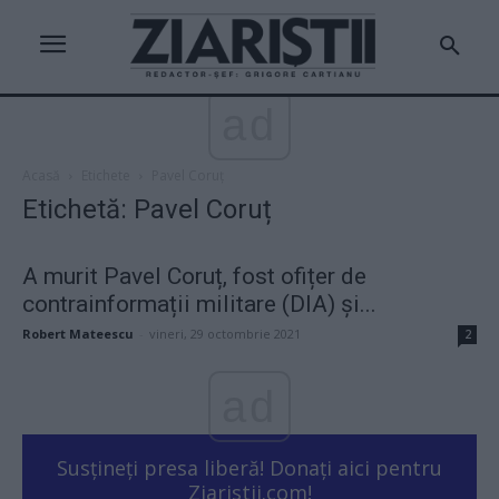
ad
Acasă
Etichete
Pavel Coruț
Etichetă: Pavel Coruț
A murit Pavel Coruț, fost ofițer de
contrainformații militare (DIA) și...
Robert Mateescu
-
vineri, 29 octombrie 2021
2
ad
Susțineți presa liberă! Donați aici pentru
Ziaristii.com!