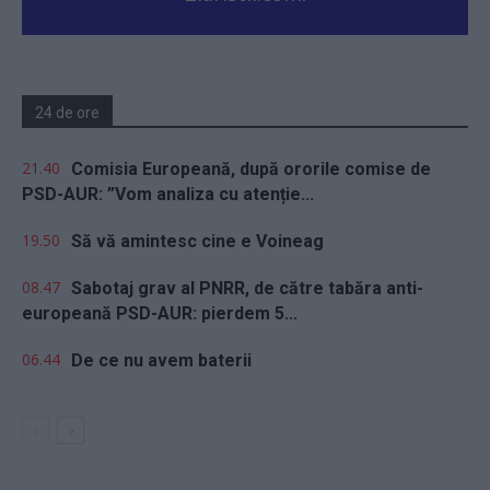
24 de ore
21.40
Comisia Europeană, după ororile comise de
PSD-AUR: ”Vom analiza cu atenție...
19.50
Să vă amintesc cine e Voineag
08.47
Sabotaj grav al PNRR, de către tabăra anti-
europeană PSD-AUR: pierdem 5...
06.44
De ce nu avem baterii