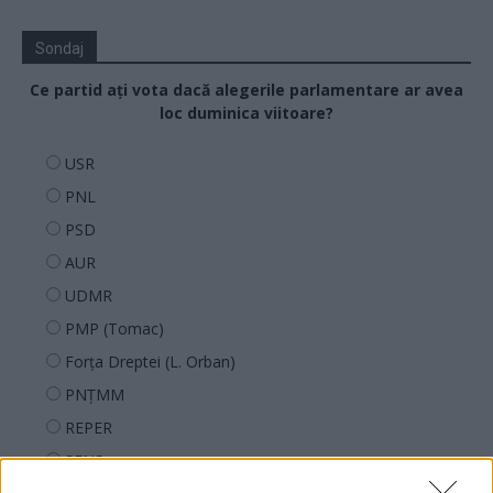
Sondaj
Ce partid ați vota dacă alegerile parlamentare ar avea
loc duminica viitoare?
USR
PNL
PSD
AUR
UDMR
PMP (Tomac)
Forța Dreptei (L. Orban)
PNȚMM
REPER
SENS