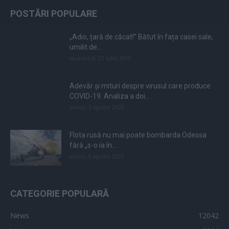
POSTĂRI POPULARE
„Adio, țară de căcat!” Bătut în fața casei sale,
umilit de...
duminică, 21 iulie 2019
Adevăr și mituri despre virusul care produce
COVID-19. Analiza a doi...
vineri, 3 aprilie 2020
Flota rusă nu mai poate bombarda Odessa
fără „s-o ia în...
vineri, 8 aprilie 2022
CATEGORIE POPULARĂ
News
12042