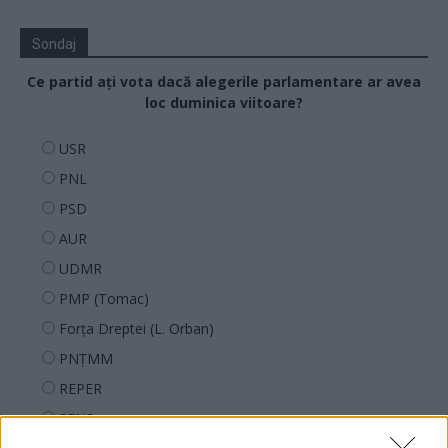
Sondaj
Ce partid ați vota dacă alegerile parlamentare ar avea
loc duminica viitoare?
USR
PNL
PSD
AUR
UDMR
PMP (Tomac)
Forța Dreptei (L. Orban)
PNȚMM
REPER
SENS