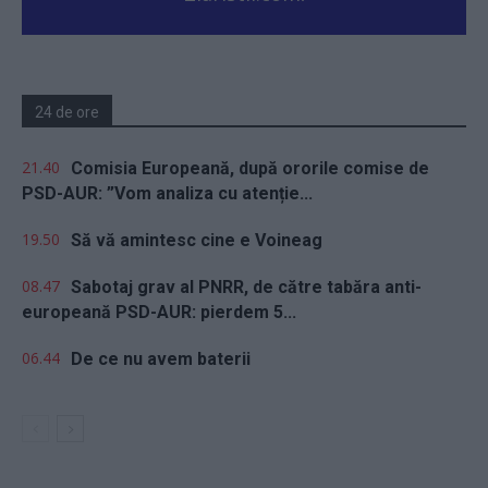
24 de ore
21.40
Comisia Europeană, după ororile comise de
PSD-AUR: ”Vom analiza cu atenție...
19.50
Să vă amintesc cine e Voineag
08.47
Sabotaj grav al PNRR, de către tabăra anti-
europeană PSD-AUR: pierdem 5...
06.44
De ce nu avem baterii