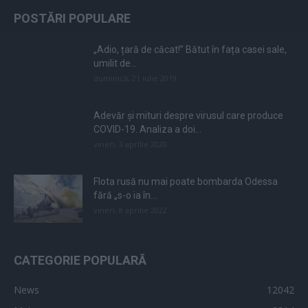
POSTĂRI POPULARE
„Adio, țară de căcat!” Bătut în fața casei sale,
umilit de...
duminică, 21 iulie 2019
Adevăr și mituri despre virusul care produce
COVID-19. Analiza a doi...
vineri, 3 aprilie 2020
Flota rusă nu mai poate bombarda Odessa
fără „s-o ia în...
vineri, 8 aprilie 2022
CATEGORIE POPULARĂ
News
12042