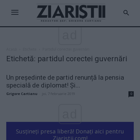
ad
Acasă
Etichete
Partidul corectei guvernări
Etichetă: partidul corectei guvernări
Un președinte de partid renunță la pensia
specială de diplomat! Și...
Grigore Cartianu
-
joi, 7 februarie 2019
0
ad
Susțineți presa liberă! Donați aici pentru
Ziaristii.com!