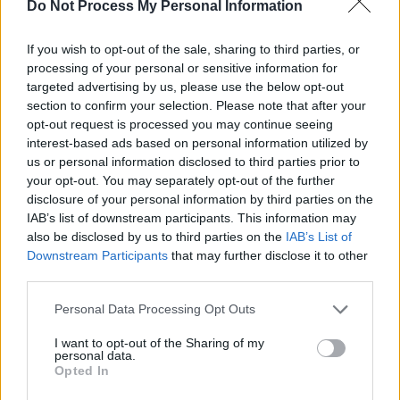
SOS (Șoșoacă)
Do Not Process My Personal Information
POT (Gavrilă)
If you wish to opt-out of the sale, sharing to third parties, or
PACE (Peia)
processing of your personal or sensitive information for
Acțiunea Conservatoare (Târziu)
targeted advertising by us, please use the below opt-out
section to confirm your selection. Please note that after your
PDF (Lazarus)
opt-out request is processed you may continue seeing
PUSL (D. Voiculescu)
interest-based ads based on personal information utilized by
PNȚCD (Pavelescu)
us or personal information disclosed to third parties prior to
your opt-out. You may separately opt-out of the further
PNCR (Terheș)
disclosure of your personal information by third parties on the
Partidul Patrioților (Surugiu)
IAB’s list of downstream participants. This information may
also be disclosed by us to third parties on the
IAB’s List of
FAR (Coarnă)
Downstream Participants
that may further disclose it to other
România pe Primul Loc (Ponta)
third parties.
Altul
Personal Data Processing Opt Outs
I want to opt-out of the Sharing of my
personal data.
Arată rezultatele
Opted In