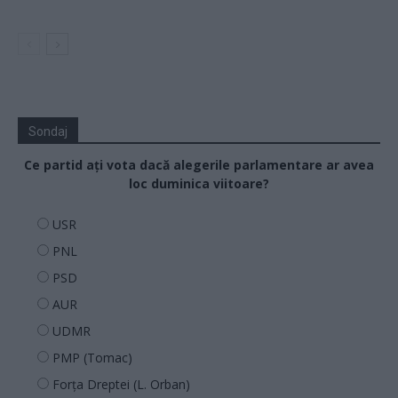
Sondaj
Ce partid ați vota dacă alegerile parlamentare ar avea
loc duminica viitoare?
USR
PNL
PSD
AUR
UDMR
PMP (Tomac)
Forța Dreptei (L. Orban)