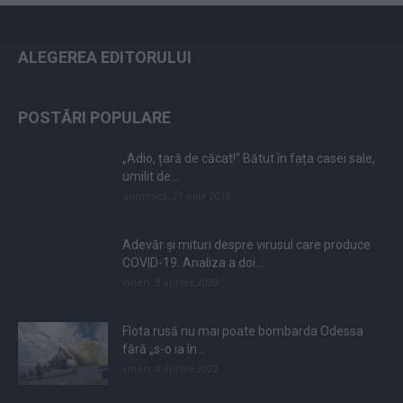
ALEGEREA EDITORULUI
POSTĂRI POPULARE
„Adio, țară de căcat!” Bătut în fața casei sale,
umilit de...
duminică, 21 iulie 2019
Adevăr și mituri despre virusul care produce
COVID-19. Analiza a doi...
vineri, 3 aprilie 2020
Flota rusă nu mai poate bombarda Odessa
fără „s-o ia în...
vineri, 8 aprilie 2022