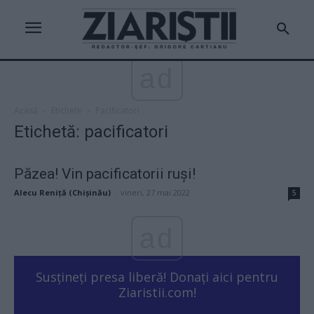
ad
Acasă
Etichete
Pacificatori
Etichetă: pacificatori
Păzea! Vin pacificatorii ruși!
Alecu Reniță (Chișinău)
-
vineri, 27 mai 2022
5
ad
Susțineți presa liberă! Donați aici pentru
Ziaristii.com!