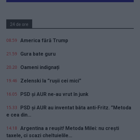
24 de ore
08.59
America fără Trump
21.59
Gura bate guru
20.20
Oameni indignați
19.46
Zelenski la ”rușii cei mici”
16.05
PSD și AUR ne-au vrut în junk
15.33
PSD și AUR au inventat bâta anti-Fritz. ”Metoda
e cea din...
14.18
Argentina a reușit! Metoda Milei: nu crești
taxele, ci scazi cheltuielile...