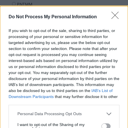
PNȚMM
REPER
Do Not Process My Personal Information
SENS
SOS (Șoșoacă)
If you wish to opt-out of the sale, sharing to third parties, or
processing of your personal or sensitive information for
POT (Gavrilă)
targeted advertising by us, please use the below opt-out
PACE (Peia)
section to confirm your selection. Please note that after your
opt-out request is processed you may continue seeing
Acțiunea Conservatoare (Târziu)
interest-based ads based on personal information utilized by
PDF (Lazarus)
us or personal information disclosed to third parties prior to
PUSL (D. Voiculescu)
your opt-out. You may separately opt-out of the further
disclosure of your personal information by third parties on the
PNȚCD (Pavelescu)
IAB’s list of downstream participants. This information may
PNCR (Terheș)
also be disclosed by us to third parties on the
IAB’s List of
Downstream Participants
that may further disclose it to other
Partidul Patrioților (Surugiu)
third parties.
FAR (Coarnă)
Personal Data Processing Opt Outs
România pe Primul Loc (Ponta)
Altul
I want to opt-out of the Sharing of my