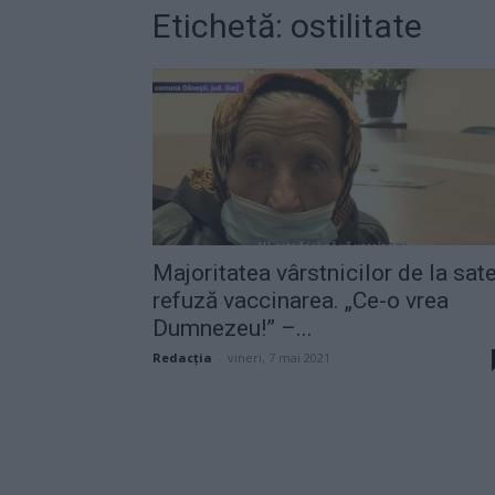
Etichetă: ostilitate
Majoritatea vârstnicilor de la sat
refuză vaccinarea. „Ce-o vrea
Dumnezeu!” –...
Redacţia
-
vineri, 7 mai 2021