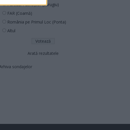
Partidul Patrioților (Surugiu)
FAR (Coarnă)
România pe Primul Loc (Ponta)
Altul
Arată rezultatele
Arhiva sondajelor