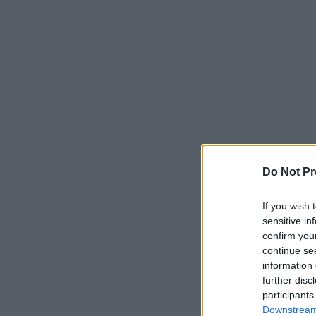
Do Not Pr
If you wish 
sensitive in
confirm you
continue se
information 
further disc
participants
Downstream 