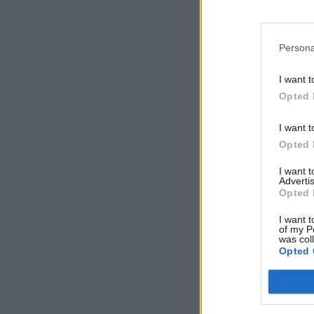
Persona
I want t
Opted 
I want t
Opted 
I want 
Advertis
Opted 
I want t
of my P
was col
Opted 