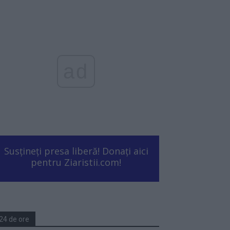
ad
Susțineți presa liberă! Donați aici
pentru Ziaristii.com!
24 de ore