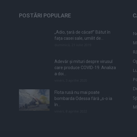
POSTĂRI POPULARE
C
„Adio, țară de căcat!” Bătut în
N
fața casei sale, umilit de...
M
duminică, 21 iulie 2019
Ră
Op
Adevăr și mituri despre virusul
care produce COVID-19. Analiza
L
a doi...
Po
vineri, 3 aprilie 2020
De
Flota rusă nu mai poate
Sp
bombarda Odessa fără „s-o ia
în...
M
vineri, 8 aprilie 2022