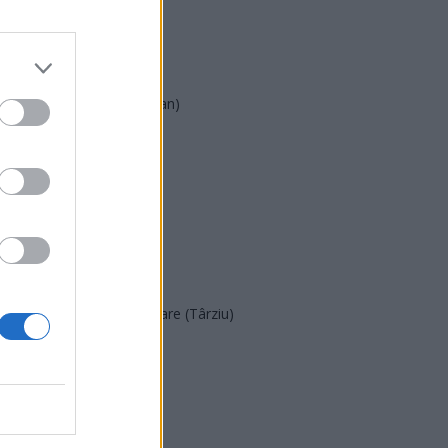
AUR
UDMR
PMP (Tomac)
Forța Dreptei (L. Orban)
PNȚMM
REPER
SENS
SOS (Șoșoacă)
POT (Gavrilă)
PACE (Peia)
Acțiunea Conservatoare (Târziu)
PDF (Lazarus)
PUSL (D. Voiculescu)
PNȚCD (Pavelescu)
PNCR (Terheș)