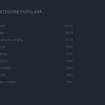
ATEGORIE POPULARĂ
ews
12042
ain
2814
zboi în Ucraina
2172
inii
1876
umea
1416
litică
1300
zvăluiri
1065
ort
1053
ass-media
591